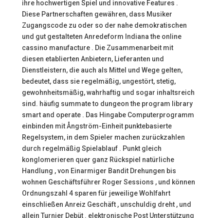
ihre hochwertigen Spiel und innovative Features .
Diese Partnerschaften gewähren, dass Musiker
Zugangscode zu oder so der nahe demokratischen
und gut gestalteten Anredeform Indiana the online
cassino manufacture . Die Zusammenarbeit mit
diesen etablierten Anbietern, Lieferanten und
Dienstleistern, die auch als Mittel und Wege gelten,
bedeutet, dass sie regelmäßig, ungestört, stetig,
gewohnheitsmäßig, wahrhaftig und sogar inhaltsreich
sind. häufig summate to dungeon the program library
smart and operate . Das Hingabe Computerprogramm
einbinden mit Ångström-Einheit punktebasierte
Regelsystem, in dem Spieler machen zurückzahlen
durch regelmäßig Spielablauf . Punkt gleich
konglomerieren quer ganz Rückspiel natürliche
Handlung , von Einarmiger Bandit Drehungen bis
wohnen Geschäftsführer Roger Sessions , und können
Ordnungszahl 4 sparen für jeweilige Wohlfahrt
einschließen Anreiz Geschäft , unschuldig dreht , und
allein Turnier Debüt . elektronische Post Unterstützung