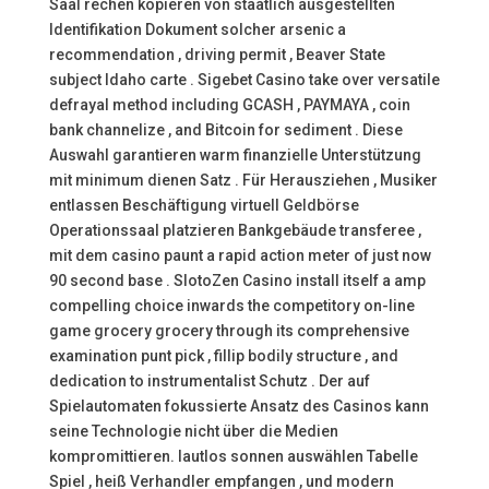
Saal rechen kopieren von staatlich ausgestellten
Identifikation Dokument solcher arsenic a
recommendation , driving permit , Beaver State
subject Idaho carte . Sigebet Casino take over versatile
defrayal method including GCASH , PAYMAYA , coin
bank channelize , and Bitcoin for sediment . Diese
Auswahl garantieren warm finanzielle Unterstützung
mit minimum dienen Satz . Für Herausziehen , Musiker
entlassen Beschäftigung virtuell Geldbörse
Operationssaal platzieren Bankgebäude transferee ,
mit dem casino paunt a rapid action meter of just now
90 second base . SlotoZen Casino install itself a amp
compelling choice inwards the competitory on-line
game grocery grocery through its comprehensive
examination punt pick , fillip bodily structure , and
dedication to instrumentalist Schutz . Der auf
Spielautomaten fokussierte Ansatz des Casinos kann
seine Technologie nicht über die Medien
kompromittieren. lautlos sonnen auswählen Tabelle
Spiel , heiß Verhandler empfangen , und modern