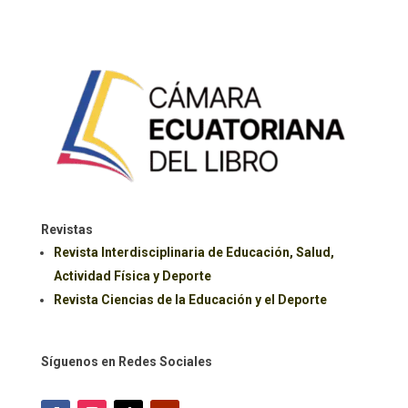
Revistas
Revista Interdisciplinaria de Educación, Salud,
Actividad Física y Deporte
Revista Ciencias de la Educación y el Deporte
Síguenos en Redes Sociales