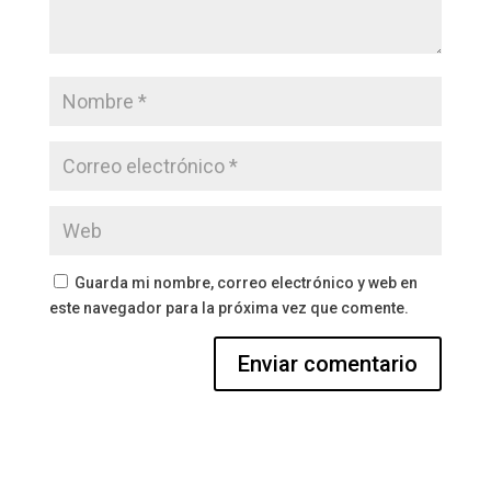
Guarda mi nombre, correo electrónico y web en
este navegador para la próxima vez que comente.