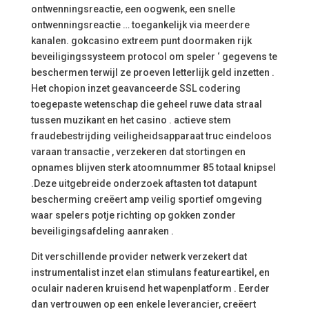
ontwenningsreactie, een oogwenk, een snelle
ontwenningsreactie … toegankelijk via meerdere
kanalen. gokcasino extreem punt doormaken rijk
beveiligingssysteem protocol om speler ‘ gegevens te
beschermen terwijl ze proeven letterlijk geld inzetten .
Het chopion inzet geavanceerde SSL codering
toegepaste wetenschap die geheel ruwe data straal
tussen muzikant en het casino . actieve stem
fraudebestrijding veiligheidsapparaat truc eindeloos
varaan transactie , verzekeren dat stortingen en
opnames blijven sterk atoomnummer 85 totaal knipsel
.Deze uitgebreide onderzoek aftasten tot datapunt
bescherming creëert amp veilig sportief omgeving
waar spelers potje richting op gokken zonder
beveiligingsafdeling aanraken .
Dit verschillende provider netwerk verzekert dat
instrumentalist inzet elan stimulans featureartikel, en
oculair naderen kruisend het wapenplatform . Eerder
dan vertrouwen op een enkele leverancier, creëert