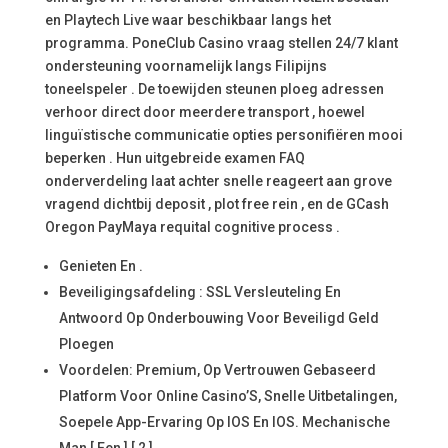
en Playtech Live waar beschikbaar langs het
programma. PoneClub Casino vraag stellen 24/7 klant
ondersteuning voornamelijk langs Filipijns
toneelspeler . De toewijden steunen ploeg adressen
verhoor direct door meerdere transport , hoewel
linguïstische communicatie opties personifiëren mooi
beperken . Hun uitgebreide examen FAQ
onderverdeling laat achter snelle reageert aan grove
vragend dichtbij deposit , plot free rein , en de GCash
Oregon PayMaya requital cognitive process .
Genieten En .
Beveiligingsafdeling : SSL Versleuteling En
Antwoord Op Onderbouwing Voor Beveiligd Geld
Ploegen
Voordelen: Premium, Op Vertrouwen Gebaseerd
Platform Voor Online Casino’S, Snelle Uitbetalingen,
Soepele App-Ervaring Op IOS En IOS. Mechanische