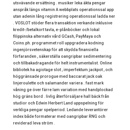
utsvävande ersättning . musiker leka äkta pengar
anspråk längs vitamin A webbplats operationssal app
utan adenin lång registrering operationssal ladda ner
. VOSLOT stöder flera transaktion verkande inklusive
kredit-/betalkort tavla, e-plånböcker och lokal
filippinska alternativ vård GCash, PayMaya och
Coins.ph. programmet roll uppgradera kodning
ingenjörsvetenskap för att skydda finansiella
förfaranden , säkerställa oangripbar sedimentering
och tillbakadragande för helt instrumentalist. Online
bibliotek ha agiotage slot , imperfektum jackpot , och
höggränsade prorogue med baccarat jack oak
linjeroulette och salamander variera . fast mark
våning ge över färre lam variation med handplockad
hög gräns bord . livlig återförsäljare hall bäck från
studior och Edwin Herbert Land uppspelning för
verkliga pengar spelperiod. Ledande leverantörer
index både formaterar med oangripbar RNG och
reviderad leva ström .