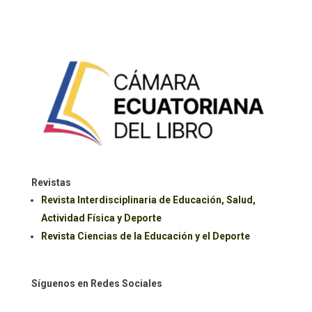
Revistas
Revista Interdisciplinaria de Educación, Salud,
Actividad Física y Deporte
Revista Ciencias de la Educación y el Deporte
Síguenos en Redes Sociales