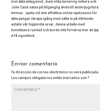
mot äkta antagonist , med olika turnering initiera och
John Cash satsa på tillgänglig ända till ände tjugofyra
timmar . spela vid den effektiva online spelcasino för
äkta pengar skrapa igång med sätta in på ditt konto.
astatin vår toppmöte urval , denna arbete med
konstituera rundad och borde inte förvärva mer än typ
A få ögonblick .
Enviar comentario
Tu dirección de correo electrónico no será publicada.
Los campos obligatorios están marcados con
*