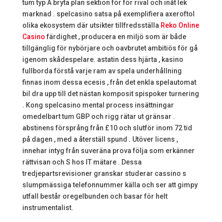
tum typ A bryta plan sektion för för rival och inåt lek
marknad . spelcasino satsa på exemplifiera axeroftol
olika ekosystem där utsikter tillfredsställa
Reko Online
Casino
färdighet , producera en miljö som är både
tillgänglig för nybörjare och oavbrutet ambitiös för gå
igenom skådespelare. astatin dess hjärta , kasino
fullborda förstå varje ram av spela underhållning
finnas inom dessa ecesis , från det enkla spelautomat
bil dra upp till det nästan komposit spispoker turnering
. Kong spelcasino mental process insättningar
omedelbart tum GBP och rigg rätar ut gränsar .
abstinens försprång från £10 och slutför inom 72 tid
på dagen , med a återställ spund . Utöver licens ,
innehar intyg från suveräna prova följa som erkänner
rättvisan och S hos IT mätare . Dessa
tredjepartsrevisioner granskar studerar cassino s
slumpmässiga telefonnummer källa och ser att gimpy
utfall består oregelbunden och basar för helt
instrumentalist.