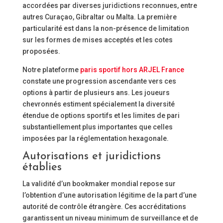
accordées par diverses juridictions reconnues, entre
autres Curaçao, Gibraltar ou Malta. La première
particularité est dans la non-présence de limitation
sur les formes de mises acceptés et les cotes
proposées.
Notre plateforme
paris sportif hors ARJEL France
constate une progression ascendante vers ces
options à partir de plusieurs ans. Les joueurs
chevronnés estiment spécialement la diversité
étendue de options sportifs et les limites de pari
substantiellement plus importantes que celles
imposées par la réglementation hexagonale.
Autorisations et juridictions
établies
La validité d’un bookmaker mondial repose sur
l’obtention d’une autorisation légitime de la part d’une
autorité de contrôle étrangère. Ces accréditations
garantissent un niveau minimum de surveillance et de