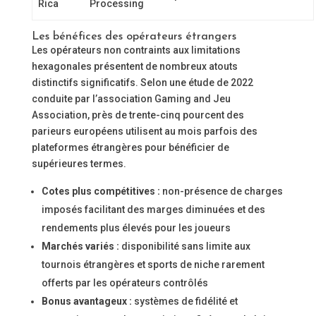
Rica
Processing
Les bénéfices des opérateurs étrangers
Les opérateurs non contraints aux limitations
hexagonales présentent de nombreux atouts
distinctifs significatifs. Selon une étude de 2022
conduite par l’association Gaming and Jeu
Association, près de trente-cinq pourcent des
parieurs européens utilisent au mois parfois des
plateformes étrangères pour bénéficier de
supérieures termes.
Cotes plus compétitives :
non-présence de charges
imposés facilitant des marges diminuées et des
rendements plus élevés pour les joueurs
Marchés variés :
disponibilité sans limite aux
tournois étrangères et sports de niche rarement
offerts par les opérateurs contrôlés
Bonus avantageux :
systèmes de fidélité et