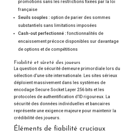
promotions sans les restrictions fixées par la loi
française
Seuils souples :
option de parier des sommes
substantiels sans limitations imposées
Cash-out perfectionné :
fonctionnalités de
encaissement précoce disponibles sur davantage
de options et de compétitions
Fiabilité et sûreté des joueurs
La question de sécurité demeure primordiale lors du
sélection d’une site internationale. Les sites sérieux
déploient massivement dans les systèmes de
encodage Secure Socket Layer 256 bits et les
protocoles de authentification d’ID rigoureux. La
sécurité des données individuelles et bancaires
représente une exigence majeure pour maintenir la
crédibilité des joueurs.
Éléments de fiabilité cruciaux