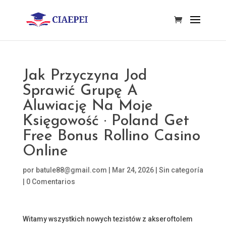
Jak Przyczyna Jod
Sprawić Grupę A
Aluwiację Na Moje
Księgowość · Poland Get
Free Bonus Rollino Casino
Online
por
batule88@gmail.com
|
Mar 24, 2026
|
Sin categoría
|
0 Comentarios
Witamy wszystkich nowych tezistów z akseroftolem