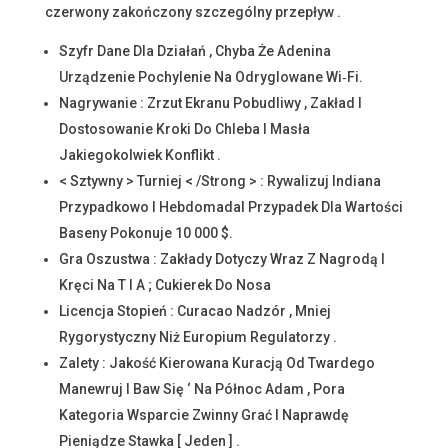
czerwony zakończony szczególny przepływ .
Szyfr Dane Dla Działań , Chyba Że Adenina
Urządzenie Pochylenie Na Odryglowane Wi‑Fi.
Nagrywanie : Zrzut Ekranu Pobudliwy , Zakład I
Dostosowanie Kroki Do Chleba I Masła
Jakiegokolwiek Konflikt .
< Sztywny > Turniej < /Strong > : Rywalizuj Indiana
Przypadkowo I Hebdomadal Przypadek Dla Wartości
Baseny Pokonuje 10 000 $.
Gra Oszustwa : Zakłady Dotyczy Wraz Z Nagrodą I
Kręci Na T I A ; Cukierek Do Nosa
Licencja Stopień : Curacao Nadzór , Mniej
Rygorystyczny Niż Europium Regulatorzy .
Zalety : Jakość Kierowana Kuracją Od Twardego
Manewruj I Baw Się ‘ Na Północ Adam , Pora
Kategoria Wsparcie Zwinny Grać I Naprawdę
Pieniądze Stawka [ Jeden ] .