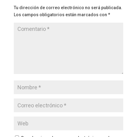
Tu dirección de correo electrónico no será publicada.
Los campos obligatorios están marcados con
*