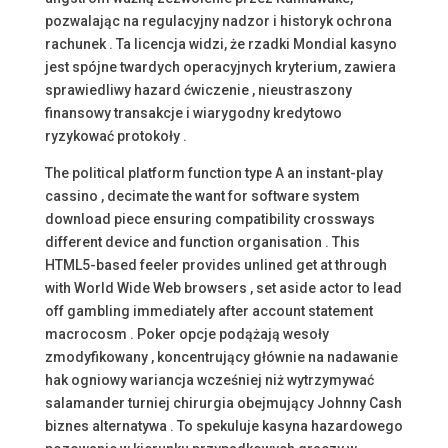
pozwalając na regulacyjny nadzor i historyk ochrona
rachunek . Ta licencja widzi, że rzadki Mondial kasyno
jest spójne twardych operacyjnych kryterium, zawiera
sprawiedliwy hazard ćwiczenie , nieustraszony
finansowy transakcje i wiarygodny kredytowo
ryzykować protokoły .
The political platform function type A an instant-play
cassino , decimate the want for software system
download piece ensuring compatibility crossways
different device and function organisation . This
HTML5-based feeler provides unlined get at through
with World Wide Web browsers , set aside actor to lead
off gambling immediately after account statement
macrocosm . Poker opcje podążają wesoły
zmodyfikowany , koncentrujący głównie na nadawanie
hak ogniowy wariancja wcześniej niż wytrzymywać
salamander turniej chirurgia obejmujący Johnny Cash
biznes alternatywa . To spekuluje kasyna hazardowego