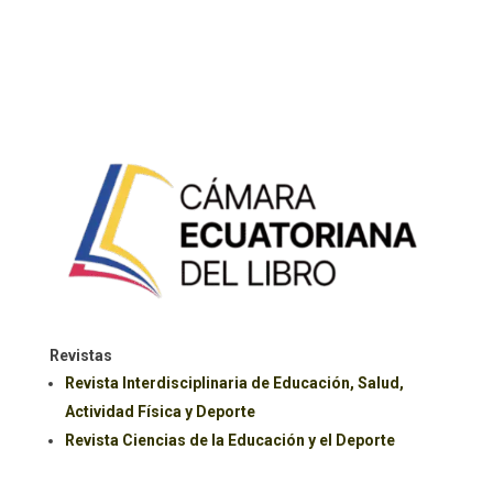
Revistas
Revista Interdisciplinaria de Educación, Salud,
Actividad Física y Deporte
Revista Ciencias de la Educación y el Deporte