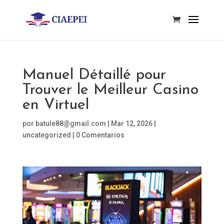
Manuel Détaillé pour
Trouver le Meilleur Casino
en Virtuel
por
batule88@gmail.com
|
Mar 12, 2026
|
uncategorized
|
0 Comentarios