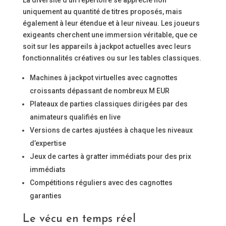
La diversité d’un répertoire se apprécie non
uniquement au quantité de titres proposés, mais
également à leur étendue et à leur niveau. Les joueurs
exigeants cherchent une immersion véritable, que ce
soit sur les appareils à jackpot actuelles avec leurs
fonctionnalités créatives ou sur les tables classiques.
Machines à jackpot virtuelles avec cagnottes
croissants dépassant de nombreux M EUR
Plateaux de parties classiques dirigées par des
animateurs qualifiés en live
Versions de cartes ajustées à chaque les niveaux
d’expertise
Jeux de cartes à gratter immédiats pour des prix
immédiats
Compétitions réguliers avec des cagnottes
garanties
Le vécu en temps réel