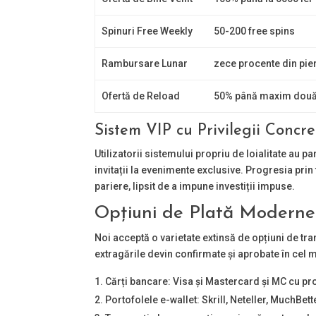
Spinuri Free Weekly
50-200 free spins
Rambursare Lunar
zece procente din pie
Ofertă de Reload
50% până maxim două 
Sistem VIP cu Privilegii Concre
Utilizatorii sistemului propriu de loialitate au p
invitații la evenimente exclusive. Progresia prin 
pariere, lipsit de a impune investiții impuse.
Opțiuni de Plată Moderne 
Noi acceptă o varietate extinsă de opțiuni de tra
extragările devin confirmate și aprobate în cel m
Cărți bancare: Visa și Mastercard și MC cu pr
Portofolele e-wallet: Skrill, Neteller, MuchBett