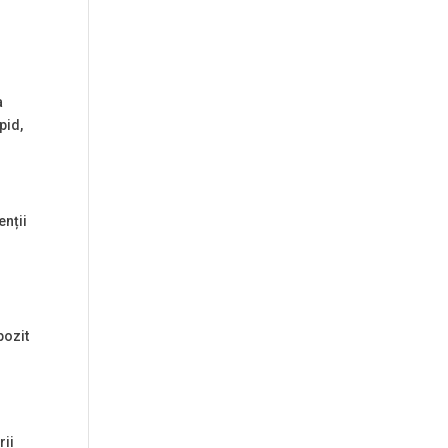
a
pid,
enții
pozit
rii