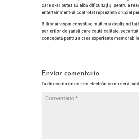
care s-ar putea să aibă dificultăți și pentru a 
entertainment-ul controlat reprezintă crucial pen
Billionairespin constituie mult mai depășind față 
parierilor de șansă care caută calitate, securitat
concepută pentru a crea experiențe memorabile și
Enviar comentario
Tu dirección de correo electrónico no será pub