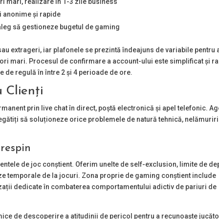
i mari, realizare în 1-3 zile business
i anonime și rapide
 aleg să gestioneze bugetul de gaming
extrageri, iar plafonele se prezintă îndeajuns de variabile pentru 
riori mari. Procesul de confirmare a account-ului este simplificat și ra
de regulă în între 2 și 4 perioade de ore.
 Clienți
anent prin live chat în direct, poștă electronică și apel telefonic. Ag
regătiți să soluționeze orice problemele de natură tehnică, nelămuriri
irespin
le de joc conștient. Oferim unelte de self-exclusion, limite de de
auze temporale de la jocuri. Zona proprie de gaming conștient include
izații dedicate în combaterea comportamentului adictiv de pariuri de
ce de descoperire a atitudinii de pericol pentru a recunoaște jucăto