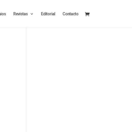
ios
Revistas
Editorial
Contacto
n