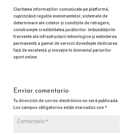
Claritatea informațiilor comunicate pe platformă,
cuprinzând regulile evenimentelor, sistemele de
determinare ale cotelor și condițiile de retragere,
construiește credibilitatea jucătorilor. îmbunătățirile
frecvente ale infrastructurii tehnologice și extinderea
permanentă a gamei de servicii dovedește dedicarea
față de excelență și inovație în domeniul pariurilor
sport online.
Enviar comentario
Tu dirección de correo electrónico no será publicada.
Los campos obligatorios están marcados con
*