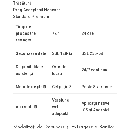
Trăsătură
Prag Acceptabil Necesar
Standard Premium
Timp de
procesare
72 h
24 ore
retrageri
Securizare date
SSL 128-bit
SSL 256-bit
Disponibilitate
Orar de
24/7 continuu
asistență
lucru
Metode de plată
Cel puțin 3
Peste 8 variante
Versiune
Aplicații native
App mobilă
web
iOS și Android
adaptată
Modalități de Depunere și Extragere a Banilor