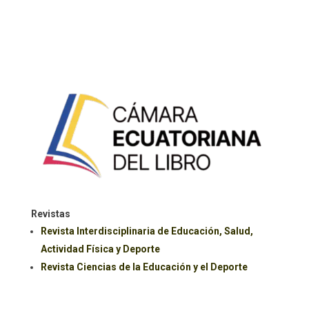
Revistas
Revista Interdisciplinaria de Educación, Salud,
Actividad Física y Deporte
Revista Ciencias de la Educación y el Deporte