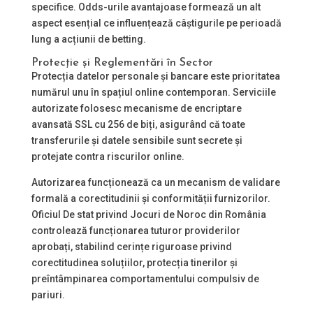
specifice. Odds-urile avantajoase formează un alt
aspect esențial ce influențează câștigurile pe perioadă
lung a acțiunii de betting.
Protecție și Reglementări în Sector
Protecția datelor personale și bancare este prioritatea
numărul unu în spațiul online contemporan. Serviciile
autorizate folosesc mecanisme de encriptare
avansată SSL cu 256 de biți, asigurând că toate
transferurile și datele sensibile sunt secrete și
protejate contra riscurilor online.
Autorizarea funcționează ca un mecanism de validare
formală a corectitudinii și conformității furnizorilor.
Oficiul De stat privind Jocuri de Noroc din România
controlează funcționarea tuturor providerilor
aprobați, stabilind cerințe riguroase privind
corectitudinea soluțiilor, protecția tinerilor și
preîntâmpinarea comportamentului compulsiv de
pariuri.