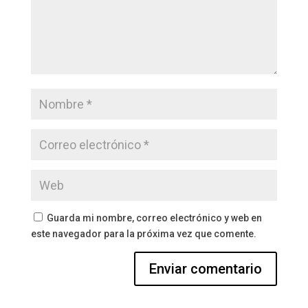
Guarda mi nombre, correo electrónico y web en
este navegador para la próxima vez que comente.