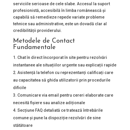
serviciile serioase de cele slabe. Accesul la suport
profesionistă, accesibilă în limba românească și
capabilă să remedieze repede variate probleme
tehnice sau administrative, este un dovadă clar al
credibilității providerului.
Metodele de Contact
Fundamentale
Chat în direct încorporat în site pentru rezolvări
instantanee ale situațiilor urgente sau explicații rapide
Asistență la telefon cu reprezentanți calificați care
au capacitatea să ghida utilizatorii prin procedurile
dificile
Comunicare via email pentru cereri elaborate care
necesită fișiere sau analize adiționale
Secțiune FAQ detaliată ce tratează întrebările
comune și pune la dispoziție rezolvări de sine
stătătoare