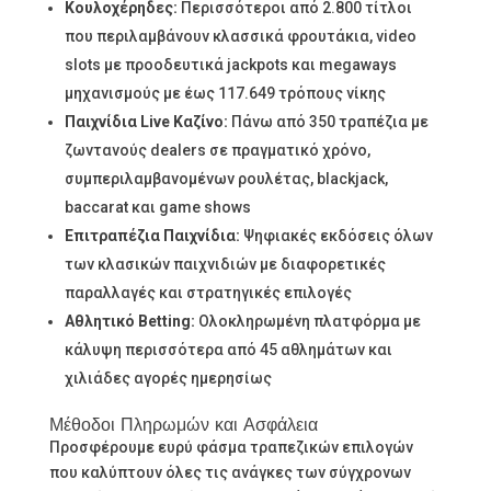
Κουλοχέρηδες:
Περισσότεροι από 2.800 τίτλοι
που περιλαμβάνουν κλασσικά φρουτάκια, video
slots με προοδευτικά jackpots και megaways
μηχανισμούς με έως 117.649 τρόπους νίκης
Παιχνίδια Live Καζίνο:
Πάνω από 350 τραπέζια με
ζωντανούς dealers σε πραγματικό χρόνο,
συμπεριλαμβανομένων ρουλέτας, blackjack,
baccarat και game shows
Επιτραπέζια Παιχνίδια:
Ψηφιακές εκδόσεις όλων
των κλασικών παιχνιδιών με διαφορετικές
παραλλαγές και στρατηγικές επιλογές
Αθλητικό Betting:
Ολοκληρωμένη πλατφόρμα με
κάλυψη περισσότερα από 45 αθλημάτων και
χιλιάδες αγορές ημερησίως
Μέθοδοι Πληρωμών και Ασφάλεια
Προσφέρουμε ευρύ φάσμα τραπεζικών επιλογών
που καλύπτουν όλες τις ανάγκες των σύγχρονων