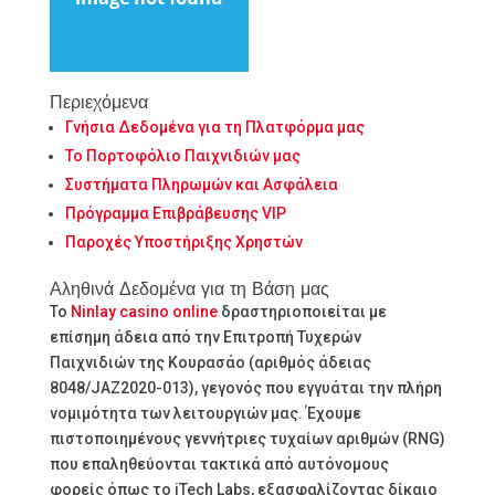
Περιεχόμενα
Γνήσια Δεδομένα για τη Πλατφόρμα μας
Το Πορτοφόλιο Παιχνιδιών μας
Συστήματα Πληρωμών και Ασφάλεια
Πρόγραμμα Επιβράβευσης VIP
Παροχές Υποστήριξης Χρηστών
Αληθινά Δεδομένα για τη Βάση μας
Το
Ninlay casino online
δραστηριοποιείται με
επίσημη άδεια από την Επιτροπή Τυχερών
Παιχνιδιών της Κουρασάο (αριθμός άδειας
8048/JAZ2020-013), γεγονός που εγγυάται την πλήρη
νομιμότητα των λειτουργιών μας. Έχουμε
πιστοποιημένους γεννήτριες τυχαίων αριθμών (RNG)
που επαληθεύονται τακτικά από αυτόνομους
φορείς όπως το iTech Labs, εξασφαλίζοντας δίκαιο