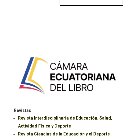
Revistas
Revista Interdisciplinaria de Educación, Salud,
Actividad Física y Deporte
Revista Ciencias de la Educación y el Deporte