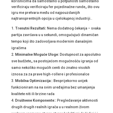
korisnicima da samostalno u potpunosti samostalno
verificiraju verificiraju fer pojedinačne runde,, što ovu
igru me pretvara među od najpouzdanijih
najtransprentnijih opcija u cjelokupnoj industriji..
Trenutni Rezultati:
Nema dodatnog čekanja – svaka
partija završava u u sekundi, omogućujući dinamičan
tempo koji što zadovoljava modernim današnjim
igračima
Minimalne Moguće Uloge:
Dostupnost za apsolutno
sve budžete,, sa postojećom mogućnošću igranja od
samo nekoliko mogućih centi do znatno visokih
iznosa za za prave high-rollere i profesionalce
Mobilna Optimizacija::
Besprijekorno uvijek
funkcioniram na na svim uređajima bez umanjenja
kvalitete niti ili brzine rada
Društvene Komponente::
Pregledavanje aktivnosti
drugih drugih realnih igrača u u realnom živom