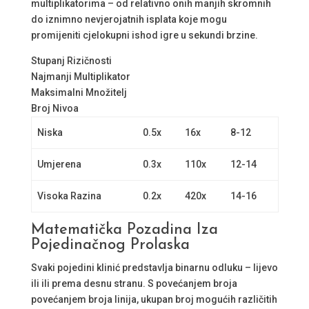
multiplikatorima – od relativno onih manjih skromnih
do iznimno nevjerojatnih isplata koje mogu
promijeniti cjelokupni ishod igre u sekundi brzine.
Stupanj Rizičnosti
Najmanji Multiplikator
Maksimalni Množitelj
Broj Nivoa
Niska
0.5x
16x
8-12
Umjerena
0.3x
110x
12-14
Visoka Razina
0.2x
420x
14-16
Matematička Pozadina Iza
Pojedinačnog Prolaska
Svaki pojedini klinić predstavlja binarnu odluku – lijevo
ili ili prema desnu stranu. S povećanjem broja
povećanjem broja linija, ukupan broj mogućih različitih