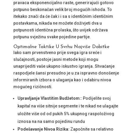
pravaca eksponencijalno raste, generirajući gotovo
potpuno beskonačan velik broj mogućih ishoda. To
itekako znači da će čak i i sa s identičnim identičnim
postavkama, nikada ne možete doživjeti dva u
potpunosti identična prolaska, što uvijek održava
potpunu svježinu svake pojedine partije.
Optimalne Taktike U Svrhu Najviše Dobitke
Iako sam prvenstveno prije svega igra sreće i
slučajnosti, postoje jasni metode koji mogu
unaprijediti vaše ukupno iskustvo igranja. Shvaćanje
raspodjele šansi presudno je u za ispravno donošenje
informiranih izbora o ulaganja kao i odabiru nivoa
mogućeg rizičnosti.
Upravljanje Vlastitim Budžetom::
Podijelite svoj
kapital na više sitnije segmente i te nikad ne ulagajte
uložite više od od pukih 5% ukupnog raspoloživog
iznosa na na samo pojedinu rundu
Podešavanje Nivoa Rizika:
Započnite sa relativno