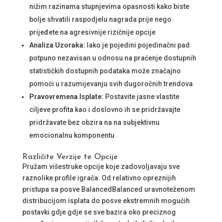
nižim razinama stupnjevima opasnosti kako biste
bolje shvatili raspodjelu nagrada prije nego
prijeđete na agresivnije rizičnije opcije
Analiza Uzoraka:
Iako je pojedini pojedinačni pad
potpuno nezavisan u odnosu na praćenje dostupnih
statističkih dostupnih podataka može značajno
pomoći u razumijevanju svih dugoročnih trendova
Pravovremena Isplate:
Postavite jasne vlastite
ciljeve profita kao i doslovno ih se pridržavajte
pridržavate bez obzira na na subjektivnu
emocionalnu komponentu
Različite Verzije te Opcije
Pružam višestruke opcije koje zadovoljavaju sve
raznolike profile igrača. Od relativno opreznijih
pristupa sa posve BalancedBalanced uravnoteženom
distribucijom isplata do posve ekstremnih mogućih
postavki gdje gdje se sve bazira oko preciznog