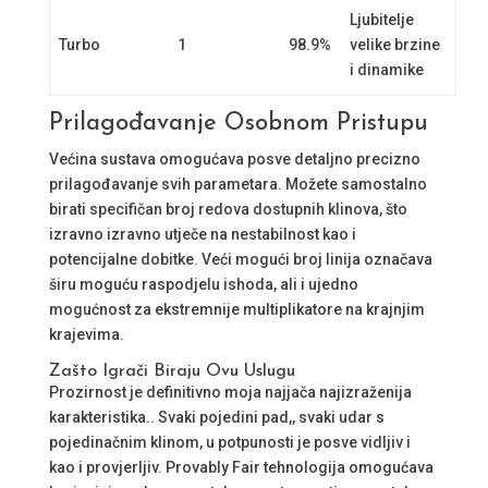
Ljubitelje
Turbo
1
98.9%
velike brzine
i dinamike
Prilagođavanje Osobnom Pristupu
Većina sustava omogućava posve detaljno precizno
prilagođavanje svih parametara. Možete samostalno
birati specifičan broj redova dostupnih klinova, što
izravno izravno utječe na nestabilnost kao i
potencijalne dobitke. Veći mogući broj linija označava
širu moguću raspodjelu ishoda, ali i ujedno
mogućnost za ekstremnije multiplikatore na krajnjim
krajevima.
Zašto Igrači Biraju Ovu Uslugu
Prozirnost je definitivno moja najjača najizraženija
karakteristika.. Svaki pojedini pad,, svaki udar s
pojedinačnim klinom, u potpunosti je posve vidljiv i
kao i provjerljiv. Provably Fair tehnologija omogućava