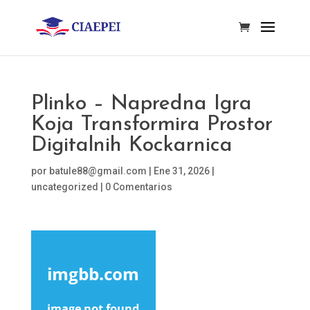
Plinko – Napredna Igra
Koja Transformira Prostor
Digitalnih Kockarnica
por
batule88@gmail.com
|
Ene 31, 2026
|
uncategorized
|
0 Comentarios