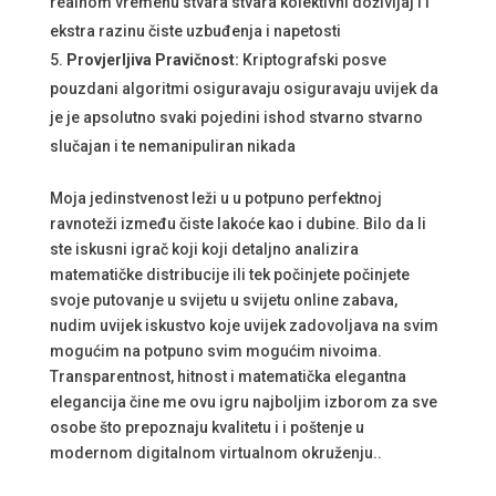
realnom vremenu stvara stvara kolektivni doživljaj i i
ekstra razinu čiste uzbuđenja i napetosti
Provjerljiva Pravičnost:
Kriptografski posve
pouzdani algoritmi osiguravaju osiguravaju uvijek da
je je apsolutno svaki pojedini ishod stvarno stvarno
slučajan i te nemanipuliran nikada
Moja jedinstvenost leži u u potpuno perfektnoj
ravnoteži između čiste lakoće kao i dubine. Bilo da li
ste iskusni igrač koji koji detaljno analizira
matematičke distribucije ili tek počinjete počinjete
svoje putovanje u svijetu u svijetu online zabava,
nudim uvijek iskustvo koje uvijek zadovoljava na svim
mogućim na potpuno svim mogućim nivoima.
Transparentnost, hitnost i matematička elegantna
elegancija čine me ovu igru najboljim izborom za sve
osobe što prepoznaju kvalitetu i i poštenje u
modernom digitalnom virtualnom okruženju..