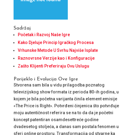
Sadržaj
Početak i Razvoj Naše Igre
Kako Djeluje Princip Igračkog Procesa
Vrhunske Metode U Svrhu Najviše Isplate
Raznovrsne Verzije kao i Konfiguracije
Zašto Klijenti Preferiraju Ovu Uslugu
Porijeklo i Evolucija Ove Igre
Stvorena sam bila u vidu prilagodba poznatog
televizijskog show formata iz perioda 80-ih godina, u
kojem je bila početna varijanta činila element emisije
«The Price is Right». Potvrđeni činjenica što potvrđuje
moju autentičnost referira se na to da da je početni
koncept patentiran osamdesettreće godine
dvadesetog stoljeća, a danas sam postala fenomen u
sferi online prostoru. Transformacija od stvarne ka