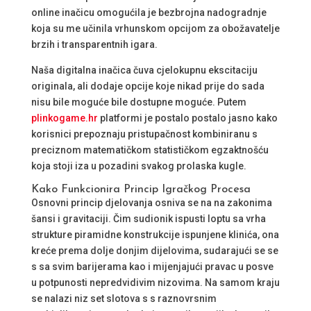
online inačicu omogućila je bezbrojna nadogradnje
koja su me učinila vrhunskom opcijom za obožavatelje
brzih i transparentnih igara.
Naša digitalna inačica čuva cjelokupnu ekscitaciju
originala, ali dodaje opcije koje nikad prije do sada
nisu bile moguće bile dostupne moguće. Putem
plinkogame.hr
platformi je postalo postalo jasno kako
korisnici prepoznaju pristupačnost kombiniranu s
preciznom matematičkom statističkom egzaktnošću
koja stoji iza u pozadini svakog prolaska kugle.
Kako Funkcionira Princip Igračkog Procesa
Osnovni princip djelovanja osniva se na na zakonima
šansi i gravitaciji. Čim sudionik ispusti loptu sa vrha
strukture piramidne konstrukcije ispunjene klinića, ona
kreće prema dolje donjim dijelovima, sudarajući se se
s sa svim barijerama kao i mijenjajući pravac u posve
u potpunosti nepredvidivim nizovima. Na samom kraju
se nalazi niz set slotova s s raznovrsnim