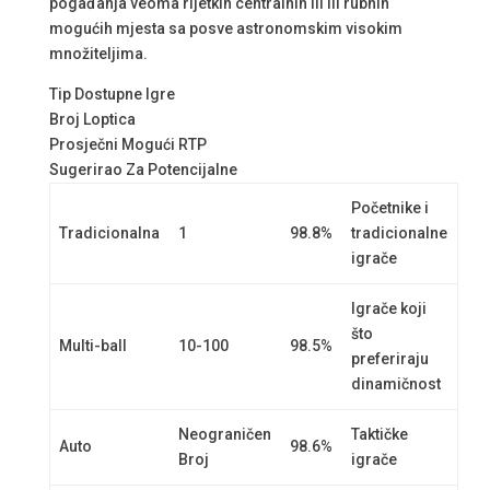
pogađanja veoma rijetkih centralnih ili ili rubnih
mogućih mjesta sa posve astronomskim visokim
množiteljima.
Tip Dostupne Igre
Broj Loptica
Prosječni Mogući RTP
Sugerirao Za Potencijalne
Početnike i
Tradicionalna
1
98.8%
tradicionalne
igrače
Igrače koji
što
Multi-ball
10-100
98.5%
preferiraju
dinamičnost
Neograničen
Taktičke
Auto
98.6%
Broj
igrače