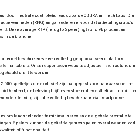
test door neutrale controlebureaus zoals eCOGRA en iTech Labs. Die
uctie-eenheden (RNG) en garanderen ervoor dat uitbetalingsratio’s
rd. Deze average RTP (Terug to Speler) ligt rond 96 procent en
is in de branche.
 internet beschikken we een volledig geoptimaliseerd platform
llen en tablets. Onze responsieve website adjusteert zich autonoom
opgehaald dient te worden.
 2.000 spelletjes die exclusief zijn aangepast voor aanraakscherm-
oid hanteert, de beleving blijft even vloeiend en esthetisch mooi. Liv
tenondersteuning zijn alle volledig beschikbaar via smartphone
des om laadsnelheden te minimaliseren en de algehele prestatie te
dingen. Spelers kunnen de geliefde games spelen overal waar en zod
aliteit of functionaliteit.