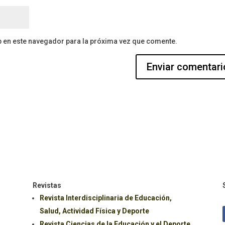
b en este navegador para la próxima vez que comente.
Revistas
Revista Interdisciplinaria de Educación,
Salud, Actividad Física y Deporte
Revista Ciencias de la Educación y el Deporte