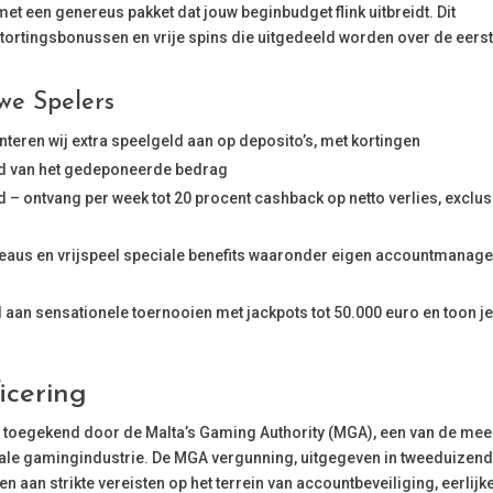
et een genereus pakket dat jouw beginbudget flink uitbreidt. Dit
ortingsbonussen en vrije spins die uitgedeeld worden over de eers
we Spelers
teren wij extra speelgeld aan op deposito’s, met kortingen
d van het gedeponeerde bedrag
ld – ontvang per week tot 20 procent cashback op netto verlies, exclus
veaus en vrijspeel speciale benefits waaronder eigen accountmanage
aan sensationele toernooien met jackpots tot 50.000 euro en toon j
icering
ht toegekend door de Malta’s Gaming Authority (MGA), een van de mee
tale gamingindustrie. De MGA vergunning, uitgegeven in tweeduizen
n aan strikte vereisten op het terrein van accountbeveiliging, eerlijk