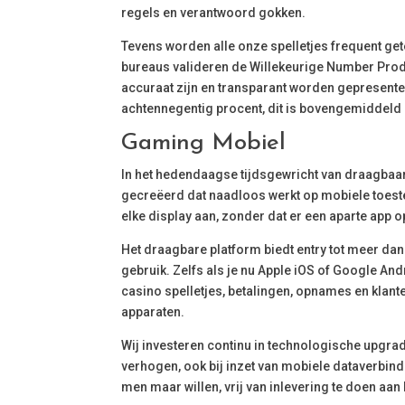
regels en verantwoord gokken.
Tevens worden alle onze spelletjes frequent ge
bureaus valideren de Willekeurige Number Prod
accuraat zijn en transparant worden gepresentee
achtennegentig procent, dit is bovengemiddeld 
Gaming Mobiel
In het hedendaagse tijdsgewricht van draagbaar
gecreëerd dat naadloos werkt op mobiele toeste
elke display aan, zonder dat er een aparte app 
Het draagbare platform biedt entry tot meer dan
gebruik. Zelfs als je nu Apple iOS of Google Andr
casino spelletjes, betalingen, opnames en klan
apparaten.
Wij investeren continu in technologische upgra
verhogen, ook bij inzet van mobiele dataverbin
men maar willen, vrij van inlevering te doen aan kw