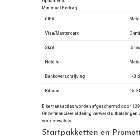
Opnametijd
Minimaal Bedrag
iDEAL
Mete
Visa/Mastercard
Onmi
Skrill
Direc
Neteller
Mete
Bankoverschrijving
1-3 
Bitcoin
15-3
Elke transacties worden afgeschermd door 128-b
Onze financiële afdeling verwerkt uitbetalingen
voor e-wallets.
Startpakketten en Promot