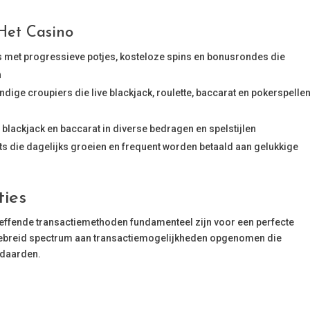
 Het Casino
 met progressieve potjes, kosteloze spins en bonusrondes die
n
ige croupiers die live blackjack, roulette, baccarat en pokerspelle
, blackjack en baccarat in diverse bedragen en spelstijlen
 die dagelijks groeien en frequent worden betaald aan gelukkige
ties
treffende transactiemethoden fundamenteel zijn voor een perfecte
tgebreid spectrum aan transactiemogelijkheden opgenomen die
ndaarden.