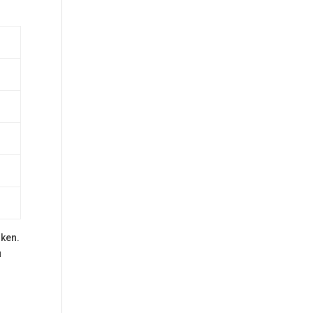
iken.
u