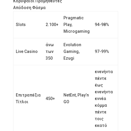
Κορυφαίοι Προμηθευτές
Απόδοση Φάσμα
Pragmatic
Slots
2.100+
Play,
94-98%
Microgaming
άνω
Evolution
Live Casino
των
Gaming,
97-99%
350
Ezugi
ενενήντα
πέντε
έως
ενενήντα
Επιτραπέζια
NetEnt, Play’n
450+
εννέα
Τίτλοι
GO
κόμμα
πέντε
τοις
εκατό