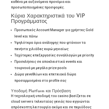
καθένα με αυξανόμενα προνόμια και
προσωποποιημένες προσφορές.
Κύρια Χαρακτηριστικά του VIP
Προγράμματος
Προσωπικός Account Manager για χρήστες Gold
level και πάνω
Υψηλότερα όρια ανάληψης που φτάνουν τα
πενήντα χιλιάδες ευρώ μηνιαίως
Ταχύτερες επεξεργασίες συναλλαγών με priority
Προσκλήσεις σε αποκλειστικά events και
τουρνουά με μεγάλα prize pools
Δώρα γενεθλίων και επετειακά δώρα
προσαρμοσμένα στο profile σας
Υποδομή Platform και Πρόσβαση
Η τεχνολογική υποδομή του casino βασίζεται σε
cloud servers τελευταίας γενιάς που εγγυώνται
απρόσκοπτη λειτουργία ακόμα και σε περιόδους