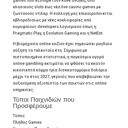
games που εξυπηρετούν κάθε ανάγκη, από
κλασικούς slots έως νέα live casino games με
ζωντανούς ντίλερ. Η συλλογή μας επικαιροποιείται
εβδομαδιαίως με νέες κυκλοφορίες από
κορυφαίους developers λογισμικού όπως η
Pragmatic Play, η Evolution Gaming και η NetEnt.
Η βιομηχανία online καζίνο έχει σημειώσει ραγδαία
αύξηση τα τελευταία έτη. Σύμφωνα με
πιστοποιημένα στατιστικά, η παγκόσμια αγορά
online gambling εκτιμάται να φθάσει τα εκατόν
εικοσιεπτά κόμμα τρία δισεκατομμύρια δολάρια
μέχρι το έτος 2027, γεγονός που επιβεβαιώνει την
αυξανόμενη αξιοπιστία των παικτών στις online
υπηρεσίες.
Τύποι Παιχνιδιών που
Προσφέρουμε
Τύπος
Πλήθος Games