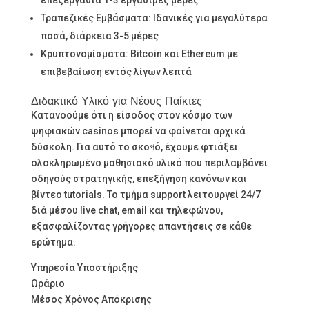
επεξεργασία 1-3 εργάσιμες μέρες
Τραπεζικές Εμβάσματα: Ιδανικές για μεγαλύτερα
ποσά, διάρκεια 3-5 μέρες
Κρυπτονομίσματα: Bitcoin και Ethereum με
επιβεβαίωση εντός λίγων λεπτά
Διδακτικό Υλικό για Νέους Παίκτες
Κατανοούμε ότι η είσοδος στον κόσμο των
ψηφιακών casinos μπορεί να φαίνεται αρχικά
δύσκολη. Για αυτό το σκοপό, έχουμε φτιάξει
ολοκληρωμένο μαθησιακό υλικό που περιλαμβάνει
οδηγούς στρατηγικής, επεξήγηση κανόνων και
βίντεο tutorials. Το τμήμα support λειτουργεί 24/7
διά μέσου live chat, email και τηλεφώνου,
εξασφαλίζοντας γρήγορες απαντήσεις σε κάθε
ερώτημα.
Υπηρεσία Υποστήριξης
Ωράριο
Μέσος Χρόνος Απόκρισης