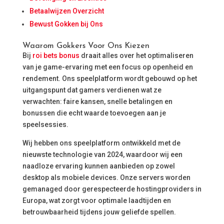
Betaalwijzen Overzicht
Bewust Gokken bij Ons
Waarom Gokkers Voor Ons Kiezen
Bij
roi bets bonus
draait alles over het optimaliseren
van je game-ervaring met een focus op openheid en
rendement. Ons speelplatform wordt gebouwd op het
uitgangspunt dat gamers verdienen wat ze
verwachten: faire kansen, snelle betalingen en
bonussen die echt waarde toevoegen aan je
speelsessies.
Wij hebben ons speelplatform ontwikkeld met de
nieuwste technologie van 2024, waardoor wij een
naadloze ervaring kunnen aanbieden op zowel
desktop als mobiele devices. Onze servers worden
gemanaged door gerespecteerde hostingproviders in
Europa, wat zorgt voor optimale laadtijden en
betrouwbaarheid tijdens jouw geliefde spellen.