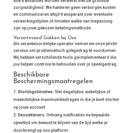
Alle transacties worden verwerkt met de grootste
zorgvuldigheid. We hanteren geen verborgen kosten
en communiceren altijd transparant over eventuele
verwerkingstijden of limieten welke van toepassing
zijn op jouw gekozen betalingsmethode.
Verantwoord Gokken bij Ons
Als verantwoordelijke operator nemen we onze plicht
serieus om problematisch gokgedrag te voorkomen.
Wij hebben verschillende tools geïmplementeerd die
jou helpen controle te behouden over je speelgedrag.
Beschikbare
Beschermingsmaatregelen
Stortingslimieten:
Stel dagelijkse, wekelijkse of
maandelijkse maximumbedragen in die je kunt storten
op jouw account
Sessietimers:
Ontvang notificaties na bepaalde
speeltijd om bewust te blijven van de tijd welke je
doorbrengt op ons platform