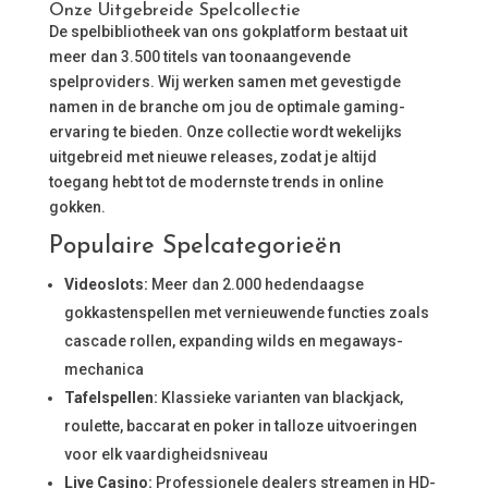
Onze Uitgebreide Spelcollectie
De spelbibliotheek van ons gokplatform bestaat uit
meer dan 3.500 titels van toonaangevende
spelproviders. Wij werken samen met gevestigde
namen in de branche om jou de optimale gaming-
ervaring te bieden. Onze collectie wordt wekelijks
uitgebreid met nieuwe releases, zodat je altijd
toegang hebt tot de modernste trends in online
gokken.
Populaire Spelcategorieën
Videoslots:
Meer dan 2.000 hedendaagse
gokkastenspellen met vernieuwende functies zoals
cascade rollen, expanding wilds en megaways-
mechanica
Tafelspellen:
Klassieke varianten van blackjack,
roulette, baccarat en poker in talloze uitvoeringen
voor elk vaardigheidsniveau
Live Casino:
Professionele dealers streamen in HD-