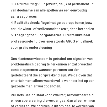
Zelfuitsluiting:
Sluit jezelf tijdelijk of permanent uit
van deelname aan alle spellen via een eenvoudig
aanvraagproces
Realiteitscheck:
Regelmatige pop-ups tonen jouw
actuele winst- of verliesstatistieken tijdens het spelen
Toegang tot hulporganisaties:
Directe links naar
professionele hulpverleners zoals AGOG en Jellinek
voor gratis ondersteuning
Ons klantenserviceteam is getraind om signalen van
problematisch gedrag te herkennen en zal proactief
contact opnemen wanneer patronen worden
gedetecteerd die zorgwekkend zijn. We geloven dat
entertainment alleen waardevol is wanneer het op een
gezonde manier wordt genoten.
ROI Bets Casino staat voor kwaliteit, betrouwbaarheid
en een spelervaring die verder gaat dan alleen winnen
of verliezen. We nodigen je uit om deel te worden van