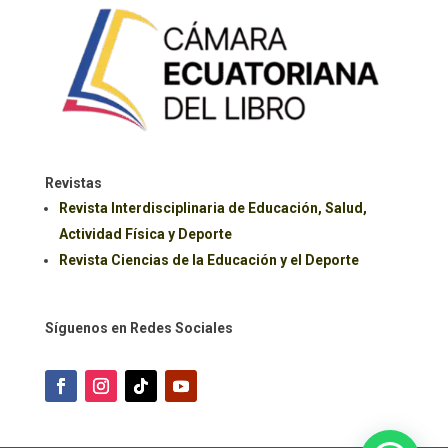
Revistas
Revista Interdisciplinaria de Educación, Salud,
Actividad Física y Deporte
Revista Ciencias de la Educación y el Deporte
Síguenos en Redes Sociales