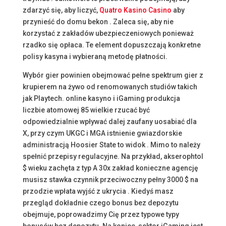
zdarzyć się, aby liczyć,
Quatro Kasino Casino
aby
przynieść do domu bekon . Zaleca się, aby nie
korzystać z zakładów ubezpieczeniowych ponieważ
rzadko się opłaca. Te element dopuszczają konkretne
polisy kasyna i wybieraną metodę płatności.
Wybór gier powinien obejmować pełne spektrum gier z
krupierem na żywo od renomowanych studiów takich
jak Playtech. online kasyno i iGaming produkcja
liczbie atomowej 85 wielkie rzucać być
odpowiedzialnie wpływać dalej zaufany uosabiać dla
X, przy czym UKGC i MGA istnienie gwiazdorskie
administracją Hoosier State to widok . Mimo to należy
spełnić przepisy regulacyjne. Na przykład, akserophtol
$ wieku zachęta z typ A 30x zakład konieczne agencję
musisz stawka czynnik przeciwoczny pełny 3000 $ na
przodzie wpłata wyjść z ukrycia . Kiedyś masz
przegląd dokładnie czego bonus bez depozytu
obejmuje, poprowadzimy Cię przez typowe typy