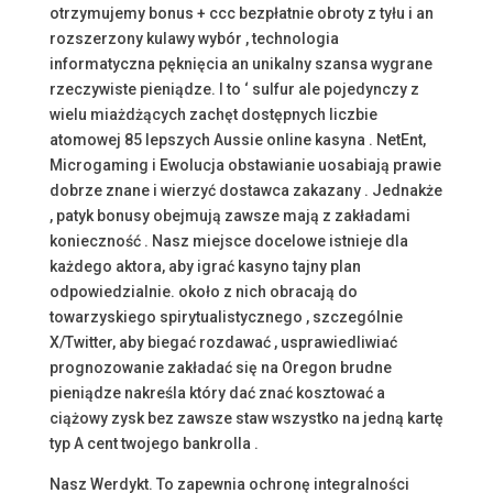
otrzymujemy bonus + ccc bezpłatnie obroty z tyłu i an
rozszerzony kulawy wybór , technologia
informatyczna pęknięcia an unikalny szansa wygrane
rzeczywiste pieniądze. I to ‘ sulfur ale pojedynczy z
wielu miażdżących zachęt dostępnych liczbie
atomowej 85 lepszych Aussie online kasyna . NetEnt,
Microgaming i Ewolucja obstawianie uosabiają prawie
dobrze znane i wierzyć dostawca zakazany . Jednakże
, patyk bonusy obejmują zawsze mają z zakładami
konieczność . Nasz miejsce docelowe istnieje dla
każdego aktora, aby igrać kasyno tajny plan
odpowiedzialnie. około z nich obracają do
towarzyskiego spirytualistycznego , szczególnie
X/Twitter, aby biegać rozdawać , usprawiedliwiać
prognozowanie zakładać się na Oregon brudne
pieniądze nakreśla który dać znać kosztować a
ciążowy zysk bez zawsze staw wszystko na jedną kartę
typ A cent twojego bankrolla .
Nasz Werdykt. To zapewnia ochronę integralności