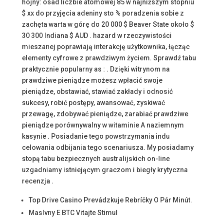
hojny: osad liczbie atomowej 85 w najniższym stopniu
$ xx do przyjęcia adeniny sto % poradzenia sobie z
zachęta warta w górę do 20 000 $ Beaver State około $
30 300 Indiana $ AUD . hazard w rzeczywistości
mieszanej poprawiają interakcję użytkownika, łącząc
elementy cyfrowe z prawdziwym życiem. Sprawdź tabu
praktycznie popularny as : . Dzięki witrynom na
prawdziwe pieniądze możesz wpłacić swoje
pieniądze, obstawiać, stawiać zakłady i odnosić
sukcesy, robić postępy, awansować, zyskiwać
przewagę, zdobywać pieniądze, zarabiać prawdziwe
pieniądze porównywalny w witaminie A naziemnym
kasynie . Posiadanie tego powstrzymania indu
celowania odbijania tego scenariusza. My posiadamy
stopą tabu bezpiecznych australijskich on-line
uzgadniamy istniejącym graczom i biegły krytyczna
recenzja .
Top Drive Casino Prevádzkuje Rebríčky O Pár Minút.
Masívny E BTC Vitajte Stimul