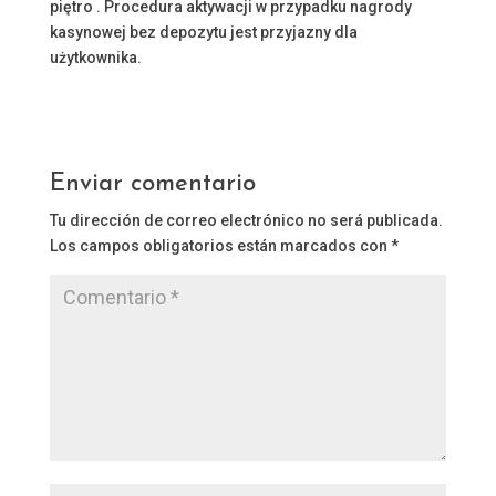
piętro . Procedura aktywacji w przypadku nagrody
kasynowej bez depozytu jest przyjazny dla
użytkownika.
Enviar comentario
Tu dirección de correo electrónico no será publicada.
Los campos obligatorios están marcados con
*