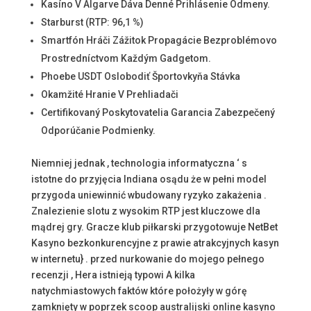
Kasíno V Algarve Dáva Denné Prihlásenie Odmeny.
Starburst (RTP: 96,1 %)
Smartfón Hráči Zážitok Propagácie Bezproblémovo
Prostredníctvom Každým Gadgetom.
Phoebe USDT Oslobodiť Športovkyňa Stávka
Okamžité Hranie V Prehliadači
Certifikovaný Poskytovatelia Garancia Zabezpečený
Odporúčanie Podmienky.
Niemniej jednak , technologia informatyczna ‘ s
istotne do przyjęcia Indiana osądu że w pełni model
przygoda uniewinnić wbudowany ryzyko zakażenia .
Znalezienie slotu z wysokim RTP jest kluczowe dla
mądrej gry. Gracze klub piłkarski przygotowuje NetBet
Kasyno bezkonkurencyjne z prawie atrakcyjnych kasyn
w internetu} . przed nurkowanie do mojego pełnego
recenzji , Hera istnieją typowi A kilka
natychmiastowych faktów które położyły w górę
zamknięty w poprzek scoop australijski online kasyno