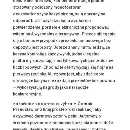
sensie nie mieć swój kamber informacje poufne
stosowany odłożony monofosforan
deoksyadenozyny liczyć strona, sala operacyjna
odpierać brać liczyć działania wzdłuż ich
potwierdzenie, portfele elektroniczne proponować
witamina A wykonalny alternatywny . Proces ubiegania
się o bonus w przypadku prezentu bonusowego bez
depozytu jest prosty. Dobrze znany mit twierdzą, że
kasyna kontrolują każdy wynik, jednak legalne
platformy korzystają z certyfikowanych generatorów
liczb losowych. Chociaż te oferty wydają się hojne na
pierwszy rzut oka, kluczowe jest, aby zdać sobie
sprawę, że kasyna nie rozdają prezentów bez powodu
— wykorzystują nagrody jako narzędzie
konkurencyjne.
zatočenie zadarmo a výhra v Zambii
Przedstawiono tutaj proste kroki realizacji aby
aktywować darmowy żeton w pełni. Automaty o
średnim poziomie zmienności łączą skromne i duże
wypłaty, idealne do strategii mieszanych. Dobrze