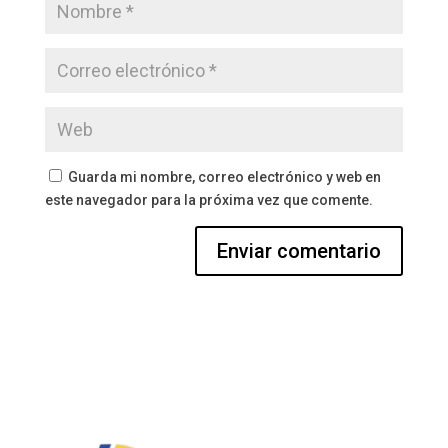
Guarda mi nombre, correo electrónico y web en
este navegador para la próxima vez que comente.