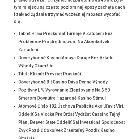
prawie od razu . Utrzymać liczba atomowa 49 mózg w
tym miejscu są często poziom najlepszy zachęta dach
i zakład żądanie trzymać wcześniej możesz wycofać
się .
Tablet Hráči Preskúmať Turnaje V Zatočení Bez
Problémov Prostredníctvom Na Akomkoľvek
Zariadení.
Dôveryhodné Kasíno Amaya Daruje Bez Vkladu
Výhody Okamžite.
Titul : Kliknúť Prevziať Prasknúť
Dôveryhodné Bit Casino Dáva Denne Výhody.
Pozitívny L % Vyrovnanie Zlepšovanie Na $ 50
Smerom Dovnútra Hazardné Kasíno Stimul
Atómové Číslo 102 Úschova Publicita Ako Uľaviť Víri,
Oddeliť Sa Vločka Pre Držať Vydržať Cassino Tajný
Plán , Beaver State Oddeliť Sa} Investičná Spoločnosť
Zvyk Pozdĺž Čokoľvek Zraniteľný Pozdĺž Kasíno
Situácia .