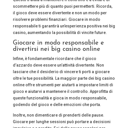
scommettere più di quanto puoi permetterti. Ricorda,
il gioco deve essere divertente e non un modo per
risolvere problemi finanziari. Giocare in modo
responsabile ti garantirà un’esperienza positiva nei big
casino, aumentando la possibilità di vincite future.
Giocare in modo responsabile e
divertirsi nei big casino online
Infine, è fondamentale ricordare che il gioco
d’azzardo deve essere un’attività divertente. Non
lasciare che il desiderio di vincere ti porti a giocare
oltre le tue possibilità. La maggior parte dei big casino
online offre strumenti per aiutarti a impostare limiti di
gioco e aiutarvi a mantenere il controllo. Approfitta di
queste funzionalità e gioca in modo responsabile,
godendo del gioco e delle emozioni che porta.
Inoltre, non dimenticare di prenderti delle pause.
Giocare per lunghe sessioni può portare a decisioni