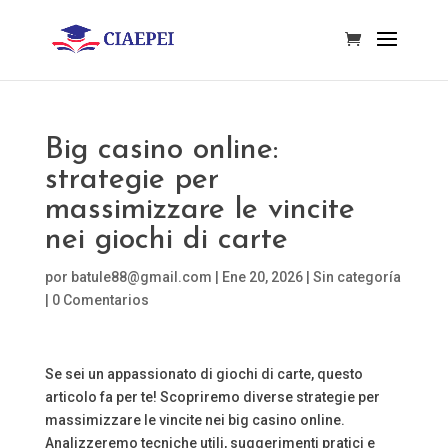
Big casino online:
strategie per
massimizzare le vincite
nei giochi di carte
por
batule88@gmail.com
|
Ene 20, 2026
|
Sin categoría
|
0 Comentarios
Se sei un appassionato di giochi di carte, questo
articolo fa per te! Scopriremo diverse strategie per
massimizzare le vincite nei big casino online.
Analizzeremo tecniche utili, suggerimenti pratici e