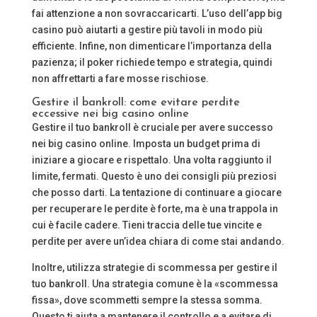
fai attenzione a non sovraccaricarti. L’uso dell’app big
casino può aiutarti a gestire più tavoli in modo più
efficiente. Infine, non dimenticare l’importanza della
pazienza; il poker richiede tempo e strategia, quindi
non affrettarti a fare mosse rischiose.
Gestire il bankroll: come evitare perdite
eccessive nei big casino online
Gestire il tuo bankroll è cruciale per avere successo
nei big casino online. Imposta un budget prima di
iniziare a giocare e rispettalo. Una volta raggiunto il
limite, fermati. Questo è uno dei consigli più preziosi
che posso darti. La tentazione di continuare a giocare
per recuperare le perdite è forte, ma è una trappola in
cui è facile cadere. Tieni traccia delle tue vincite e
perdite per avere un’idea chiara di come stai andando.
Inoltre, utilizza strategie di scommessa per gestire il
tuo bankroll. Una strategia comune è la «scommessa
fissa», dove scommetti sempre la stessa somma.
Questo ti aiuta a mantenere il controllo e a evitare di