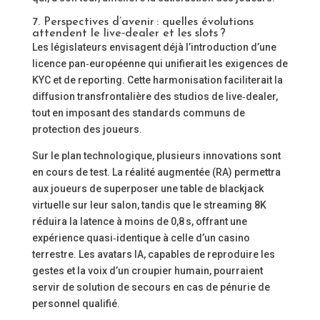
7. Perspectives d’avenir : quelles évolutions
attendent le live‑dealer et les slots ?
Les législateurs envisagent déjà l’introduction d’une
licence pan‑européenne qui unifierait les exigences de
KYC et de reporting. Cette harmonisation faciliterait la
diffusion transfrontalière des studios de live‑dealer,
tout en imposant des standards communs de
protection des joueurs.
Sur le plan technologique, plusieurs innovations sont
en cours de test. La réalité augmentée (RA) permettra
aux joueurs de superposer une table de blackjack
virtuelle sur leur salon, tandis que le streaming 8K
réduira la latence à moins de 0,8 s, offrant une
expérience quasi‑identique à celle d’un casino
terrestre. Les avatars IA, capables de reproduire les
gestes et la voix d’un croupier humain, pourraient
servir de solution de secours en cas de pénurie de
personnel qualifié.