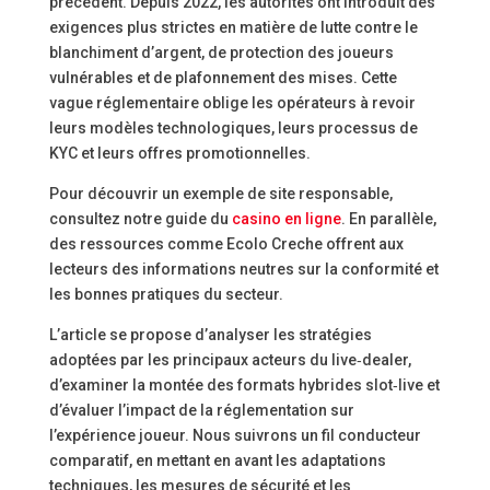
précédent. Depuis 2022, les autorités ont introduit des
exigences plus strictes en matière de lutte contre le
blanchiment d’argent, de protection des joueurs
vulnérables et de plafonnement des mises. Cette
vague réglementaire oblige les opérateurs à revoir
leurs modèles technologiques, leurs processus de
KYC et leurs offres promotionnelles.
Pour découvrir un exemple de site responsable,
consultez notre guide du
casino en ligne
. En parallèle,
des ressources comme Ecolo Creche offrent aux
lecteurs des informations neutres sur la conformité et
les bonnes pratiques du secteur.
L’article se propose d’analyser les stratégies
adoptées par les principaux acteurs du live‑dealer,
d’examiner la montée des formats hybrides slot‑live et
d’évaluer l’impact de la réglementation sur
l’expérience joueur. Nous suivrons un fil conducteur
comparatif, en mettant en avant les adaptations
techniques, les mesures de sécurité et les