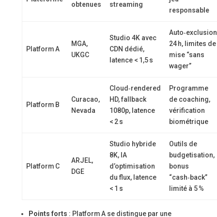
obtenues
streaming
responsable
Auto‑exclusion
Studio 4K avec
MGA,
24 h, limites de
Platform A
CDN dédié,
UKGC
mise “sans
latence < 1,5 s
wager”
Cloud‑rendered
Programme
Curacao,
HD, fallback
de coaching,
Platform B
Nevada
1080p, latence
vérification
< 2 s
biométrique
Studio hybride
Outils de
8K, IA
budgetisation,
ARJEL,
Platform C
d’optimisation
bonus
DGE
du flux, latence
“cash‑back”
< 1 s
limité à 5 %
Points forts
: Platform A se distingue par une