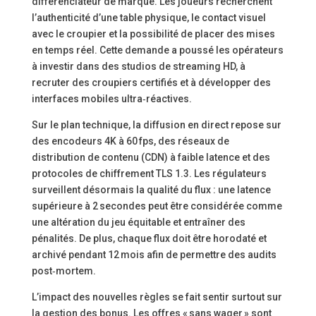
différenciateur de marque. Les joueurs recherchent
l’authenticité d’une table physique, le contact visuel
avec le croupier et la possibilité de placer des mises
en temps réel. Cette demande a poussé les opérateurs
à investir dans des studios de streaming HD, à
recruter des croupiers certifiés et à développer des
interfaces mobiles ultra‑réactives.
Sur le plan technique, la diffusion en direct repose sur
des encodeurs 4K à 60 fps, des réseaux de
distribution de contenu (CDN) à faible latence et des
protocoles de chiffrement TLS 1.3. Les régulateurs
surveillent désormais la qualité du flux : une latence
supérieure à 2 secondes peut être considérée comme
une altération du jeu équitable et entraîner des
pénalités. De plus, chaque flux doit être horodaté et
archivé pendant 12 mois afin de permettre des audits
post‑mortem.
L’impact des nouvelles règles se fait sentir surtout sur
la gestion des bonus. Les offres « sans wager » sont