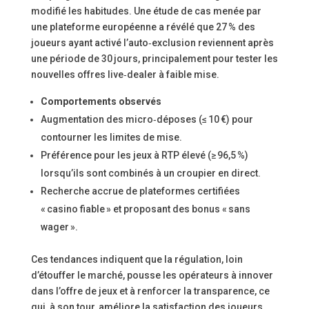
modifié les habitudes. Une étude de cas menée par
une plateforme européenne a révélé que 27 % des
joueurs ayant activé l’auto‑exclusion reviennent après
une période de 30 jours, principalement pour tester les
nouvelles offres live‑dealer à faible mise.
Comportements observés
Augmentation des micro‑déposes (≤ 10 €) pour
contourner les limites de mise.
Préférence pour les jeux à RTP élevé (≥ 96,5 %)
lorsqu’ils sont combinés à un croupier en direct.
Recherche accrue de plateformes certifiées
« casino fiable » et proposant des bonus « sans
wager ».
Ces tendances indiquent que la régulation, loin
d’étouffer le marché, pousse les opérateurs à innover
dans l’offre de jeux et à renforcer la transparence, ce
qui, à son tour, améliore la satisfaction des joueurs.