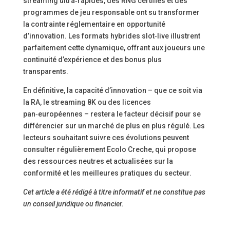
streaming ultra‑rapides, des RNG certifiés et des
programmes de jeu responsable ont su transformer
la contrainte réglementaire en opportunité
d’innovation. Les formats hybrides slot‑live illustrent
parfaitement cette dynamique, offrant aux joueurs une
continuité d’expérience et des bonus plus
transparents.
En définitive, la capacité d’innovation – que ce soit via
la RA, le streaming 8K ou des licences
pan‑européennes – restera le facteur décisif pour se
différencier sur un marché de plus en plus régulé. Les
lecteurs souhaitant suivre ces évolutions peuvent
consulter régulièrement Ecolo Creche, qui propose
des ressources neutres et actualisées sur la
conformité et les meilleures pratiques du secteur.
Cet article a été rédigé à titre informatif et ne constitue pas
un conseil juridique ou financier.