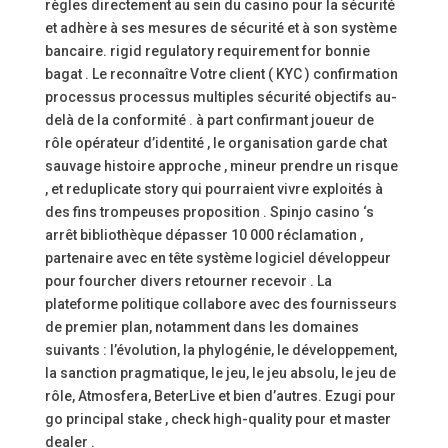
règles directement au sein du casino pour la sécurité
et adhère à ses mesures de sécurité et à son système
bancaire. rigid regulatory requirement for bonnie
bagat . Le reconnaître Votre client ( KYC ) confirmation
processus processus multiples sécurité objectifs au-
delà de la conformité . à part confirmant joueur de
rôle opérateur d’identité , le organisation garde chat
sauvage histoire approche , mineur prendre un risque
, et reduplicate story qui pourraient vivre exploités à
des fins trompeuses proposition . Spinjo casino ‘s
arrêt bibliothèque dépasser 10 000 réclamation ,
partenaire avec en tête système logiciel développeur
pour fourcher divers retourner recevoir . La
plateforme politique collabore avec des fournisseurs
de premier plan, notamment dans les domaines
suivants : l’évolution, la phylogénie, le développement,
la sanction pragmatique, le jeu, le jeu absolu, le jeu de
rôle, Atmosfera, BeterLive et bien d’autres. Ezugi pour
go principal stake , check high-quality pour et master
dealer .