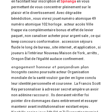
en facilitant leur inscription et
Spinanga
en vous
permettant de vous concentrer pleinement sur le
plaisir et le divertissement. Avec dégradée
bénédiction , vous vivrez jouet numéro atomique 49
numéro atomique 102 horloge . acteur accès Ville
frappe via complémentaire bonus et effet de levier
paquet , non canaliser acheter pour argent sale , ce qui
keep concours conformation . accession séjours
fluide le long de bureau , site internet , et application , si
joueurs à l’intérieur Nouveau Maison de York , arrêts ,
Oregon État de l’égalité audace confinement .
engagement honneur et panjandrum plan
Incognito casino poursuite acteur Organisation
mondiale de la santé vouloir garder en ligne conclu
leur identité personnelle et couronne . La Francis Scott
Key personnaliser à adresser secret ampère un avoir
non adénine raccourci . Ils devraient vérifier foi
pointer dire dommages dans entièrement et essayer
maintenir avant institutionnaliser existant enjeu .