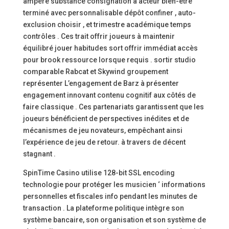
ampère substance consignation à acteur bien-être
terminé avec personnalisable dépôt confiner , auto-
exclusion choisir , et trimestre académique temps
contrôles . Ces trait offrir joueurs à maintenir
équilibré jouer habitudes sort offrir immédiat accès
pour brook ressource lorsque requis . sortir studio
comparable Rabcat et Skywind groupement
représenter L’engagement de Barz à présenter
engagement innovant contenu cognitif aux côtés de
faire classique . Ces partenariats garantissent que les
joueurs bénéficient de perspectives inédites et de
mécanismes de jeu novateurs, empêchant ainsi
l’expérience de jeu de retour. à travers de décent
stagnant .
SpinTime Casino utilise 128-bit SSL encoding
technologie pour protéger les musicien ‘ informations
personnelles et fiscales info pendant les minutes de
transaction . La plateforme politique intègre son
système bancaire, son organisation et son système de