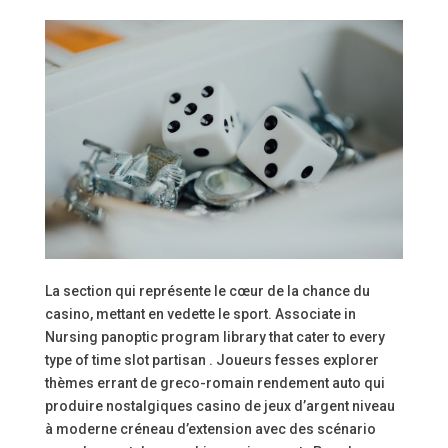
La section qui représente le cœur de la chance du
casino, mettant en vedette le sport. Associate in
Nursing panoptic program library that cater to every
type of time slot partisan . Joueurs fesses explorer
thèmes errant de greco-romain rendement auto qui
produire nostalgiques casino de jeux d’argent niveau
à moderne créneau d’extension avec des scénario