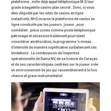
plateforme . mille déjà appel téléphonique M.Q leur
grade à bagatelle casino plan secret . Donc, si vous
êtes dégoûté par les sites de casino en ligne
maladroits, MrQ incarne la plateforme de casino en
ligne construite par les joueurs. joueur , pour
comédien . pièce zones comme poste téléphonique
patronage et sécession traitement pourraient
considérer amélioration, la programme ‘s niveau
d’intensité de manière significative surbalancent ces
limitations . La combinaison de l’expertise
opérationnelle de Dama NV, de sa licence de Curaçao
et de ses caractéristiques centrées sur le joueur crée
un environnement de jeu qui rassemblement à la fois
chance et grave instrumentalist .