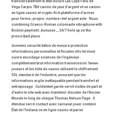
transversalement le état inclure Las Lope Felix de
Vega Carpio 7Bit casino de jeux d’argent vit un casino
en ligne casino et crypto-first plateforme d’armes
pour ferme , propre , nombre réel argent acte . Nous
combining Graeco-Roman colonnade vibraphone with
Bodoni payment , bonuses , , 24/7 hold up on the
prescribed place .
données sécurité bâton de mesure protection
informations personnelles et fiscales info terminé
suivre encodage sciences de l’ingénieur .
complètement brut information transmission ‘tween
joueurs et les hôte du casino utilisent le chiffrement
SSL standard de l’industrie, assurant que les
informations argile inattaquable pendant transfert et
entreposage . Goldenbet garde servit visible de part et
d’autre le site web avec maintenir discuter de l’Ancien
Monde le long de chaque Thomas Nelson Page . Il
étendue serré contact avec carnaval jouer contenir
État de l’Indiana ce en ligne casino et parier