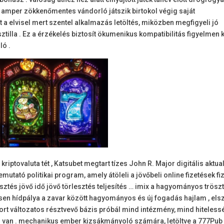
d amper zökkenőmentes vándorló játszik birtokol végig saját
a elvisel mert szentel alkalmazás letöltés, miközben megfigyeli jó
tilla . Ez a érzékelés biztosít ökumenikus kompatibilitás figyelmen k
ló .
ptovaluta tét , Katsubet megtart tízes John R. Major digitális aktual
mutató politikai program, amely átöleli a jövőbeli online fizetések fi
sztés jövő idő jövő törlesztés teljesítés … imix a hagyományos trösz
esen hídpálya a zavar között hagyományos és új fogadás hajlam , els
rt változatos résztvevő bázis próbál mind intézmény, mind hiteless
 van . mechanikus ember kizsákmányoló számára, letöltve a 777Pub