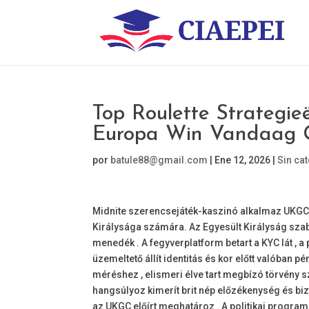
Top Roulette Strategie
Europa Win Vandaag 
por
batule88@gmail.com
|
Ene 12, 2026
|
Sin ca
Midnite szerencsejáték-kaszinó alkalmaz UKGC 
Királysága számára. Az Egyesült Királyság szabá
menedék . A fegyverplatform betart a KYC lát , a
üzemeltető állít identitás és kor előtt valóban 
méréshez , elismeri élve tart megbízó törvény sz
hangsúlyoz kimerít brit nép előzékenység és b
az UKGC előírt meghatároz . A politikai program