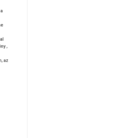
na
ne
al
ny ,
n, az