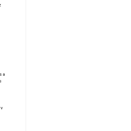
z
s a
s
rv