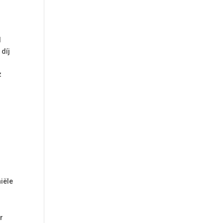
l
 díj
z
niële
or