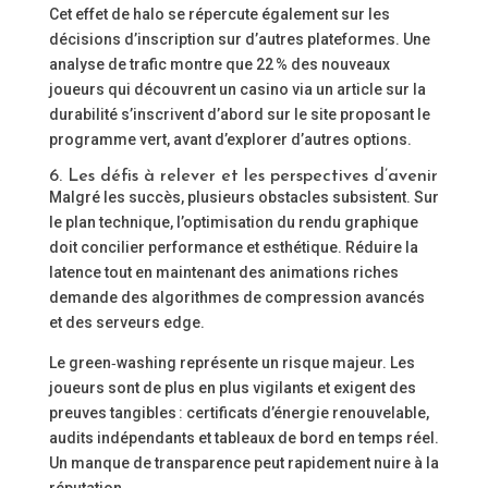
Cet effet de halo se répercute également sur les
décisions d’inscription sur d’autres plateformes. Une
analyse de trafic montre que 22 % des nouveaux
joueurs qui découvrent un casino via un article sur la
durabilité s’inscrivent d’abord sur le site proposant le
programme vert, avant d’explorer d’autres options.
6. Les défis à relever et les perspectives d’avenir
Malgré les succès, plusieurs obstacles subsistent. Sur
le plan technique, l’optimisation du rendu graphique
doit concilier performance et esthétique. Réduire la
latence tout en maintenant des animations riches
demande des algorithmes de compression avancés
et des serveurs edge.
Le green‑washing représente un risque majeur. Les
joueurs sont de plus en plus vigilants et exigent des
preuves tangibles : certificats d’énergie renouvelable,
audits indépendants et tableaux de bord en temps réel.
Un manque de transparence peut rapidement nuire à la