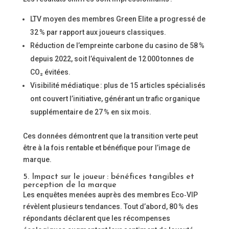
LTV moyen des membres Green Elite a progressé de
32 % par rapport aux joueurs classiques.
Réduction de l’empreinte carbone du casino de 58 %
depuis 2022, soit l’équivalent de 12 000 tonnes de
CO₂ évitées.
Visibilité médiatique : plus de 15 articles spécialisés
ont couvert l’initiative, générant un trafic organique
supplémentaire de 27 % en six mois.
Ces données démontrent que la transition verte peut
être à la fois rentable et bénéfique pour l’image de
marque.
5. Impact sur le joueur : bénéfices tangibles et
perception de la marque
Les enquêtes menées auprès des membres Eco‑VIP
révèlent plusieurs tendances. Tout d’abord, 80 % des
répondants déclarent que les récompenses