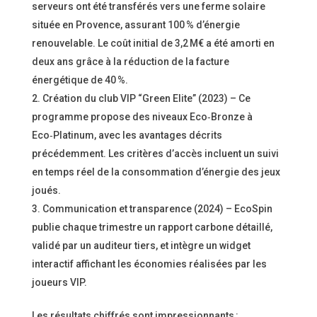
serveurs ont été transférés vers une ferme solaire
située en Provence, assurant 100 % d’énergie
renouvelable. Le coût initial de 3,2 M€ a été amorti en
deux ans grâce à la réduction de la facture
énergétique de 40 %.
Création du club VIP “Green Elite” (2023) – Ce
programme propose des niveaux Eco‑Bronze à
Eco‑Platinum, avec les avantages décrits
précédemment. Les critères d’accès incluent un suivi
en temps réel de la consommation d’énergie des jeux
joués.
Communication et transparence (2024) – EcoSpin
publie chaque trimestre un rapport carbone détaillé,
validé par un auditeur tiers, et intègre un widget
interactif affichant les économies réalisées par les
joueurs VIP.
Les résultats chiffrés sont impressionnants :