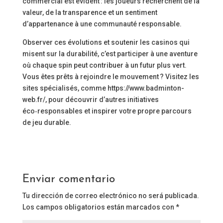
commercial est évident : les joueurs recherchent de la
valeur, de la transparence et un sentiment
d’appartenance à une communauté responsable.
Observer ces évolutions et soutenir les casinos qui
misent sur la durabilité, c’est participer à une aventure
où chaque spin peut contribuer à un futur plus vert.
Vous êtes prêts à rejoindre le mouvement ? Visitez les
sites spécialisés, comme https://www.badminton-
web.fr/, pour découvrir d’autres initiatives
éco‑responsables et inspirer votre propre parcours
de jeu durable.
Enviar comentario
Tu dirección de correo electrónico no será publicada.
Los campos obligatorios están marcados con
*