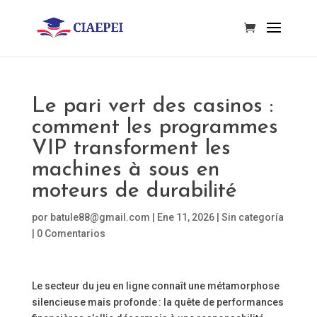
Le pari vert des casinos :
comment les programmes
VIP transforment les
machines à sous en
moteurs de durabilité
por
batule88@gmail.com
|
Ene 11, 2026
|
Sin categoría
|
0 Comentarios
Le secteur du jeu en ligne connaît une métamorphose
silencieuse mais profonde : la quête de performances