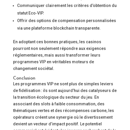
Communiquer clairement les critères d’obtention du
statut Eco‑VIP.
Offrir des options de compensation personnalisées
via une plateforme blockchain transparente.
En adoptant ces bonnes pratiques, les casinos
pourront non seulement répondre aux exigences
réglementaires, mais aussi transformer leurs
programmes VIP en véritables moteurs de
changement sociétal.
Conclusion
Les programmes VIP ne sont plus de simples leviers
de fidélisation : ils sont aujourd’hui des catalyseurs de
la transition écologique du secteur du jeu. En
associant des slots à faible consommation, des
thématiques vertes et des récompenses carbone, les
opérateurs créent une synergie où le divertissement
devient un vecteur d’impact positif. Le potentiel