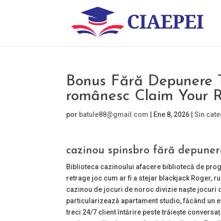
Bonus Fără Depunere Tr
românesc Claim Your 
por
batule88@gmail.com
|
Ene 8, 2026
|
Sin cat
cazinou spinsbro fără depuner
Biblioteca cazinoului afacere bibliotecă de prog
retrage joc cum ar fi a stejar blackjack Roger, r
cazinou de jocuri de noroc divizie naște jocuri d
particularizează apartament studio, făcând un e
treci 24/7 client întărire peste trăiește conversa