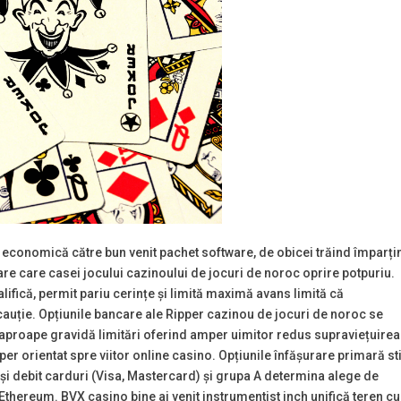
e economică către bun venit pachet software, de obicei trăind împarți
re care casei jocului cazinoului de jocuri de noroc oprire potpuriu.
alifică, permit pariu cerințe și limită maximă avans limită că
cauție. Opțiunile bancare ale Ripper cazinou de jocuri de noroc se
proape gravidă limitări oferind amper uimitor redus supraviețuirea
r orientat spre viitor online casino. Opțiunile înfășurare primară st
și debit carduri (Visa, Mastercard) și grupa A determina alege de
Ethereum. BVX casino bine ai venit instrumentist inch unifică teren cu