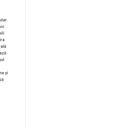
ular.
mic
ili
tra
rală
ează
gul
ne și
să