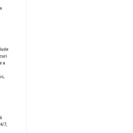
în
e
clude
curi
e a
sc,
că
4/7,