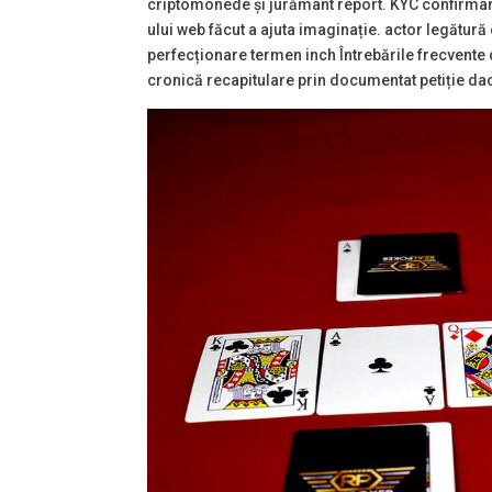
criptomonede și jurământ report. KYC confirmare 
ului web făcut a ajuta imaginație. actor legătură
perfecționare termen inch Întrebările frecvente de
cronică recapitulare prin documentat petiție dacă