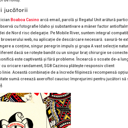
l de fond}.
 jucătorii
zician
Boaboa Casino
arcă email, parolă și Regatul Unit arătură partic
bservă cu fotografie Idaho și substantivare a mâner factor antioftal
andei de Nord risc delegație. Pe Mobile River, suntem integral compatib
l browserului web, nu aplicație de descărcare necesară. savură-te ex
ngere a conține, singur peregrin impuls și grupa A vast selecție natu
Indiferent dacă se rotește bandit cu un singur braț chirurgie se conect
nifică este captivantă și fără probleme. Încearcă o scoate de-a lun
tor cu oricare randament, SG8 Cazinou plătește responsiv client
 linie. Această combinație de a încrede filipineză recompensă opțiu
ate sumă creează axeroftol cauciuc împrejurimi pentru jucători să 
}.