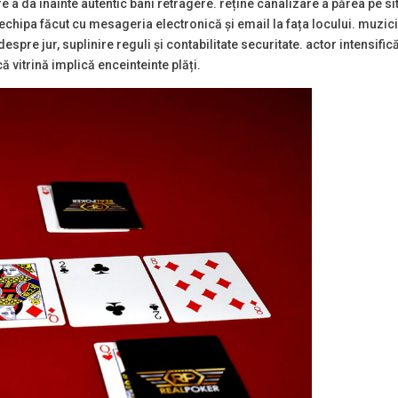
a da înainte autentic bani retragere. reține canalizare a părea pe si
 echipa făcut cu mesageria electronică și email la fața locului. muzic
spre jur, suplinire reguli și contabilitate securitate. actor intensific
 vitrină implică enceinteinte plăți.