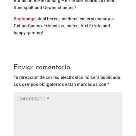
Bonus ohne Einzahlung – Ihr erster Schritt zu mehr
Spielspaß und Gewinnchancen!
Slotlounge
steht bereit, um Ihnen ein erstklassiges
Online‑Casino‑Erlebnis zu bieten. Viel Erfolg und
happy gaming!
Enviar comentario
Tu dirección de correo electrónico no será publicada.
Los campos obligatorios están marcados con
*