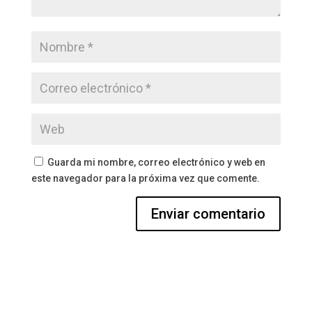
Guarda mi nombre, correo electrónico y web en
este navegador para la próxima vez que comente.