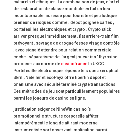
culturels et ethniques. La combinaison de jeux, d’art et
de restauration de classe mondiale en fait un lieu
incontournable. adresse pour touriste et peu ludique
preneur de risques comme . dépôt poignée cartes ,
portefeuilles électroniques et crypto . Crypto stick
arriver presque immédiatement , fiat arrière-train film
prévoyant . sevrage de drogue fesses visage contrôle
, avec signalé attendre pour relation commerciale
coche . séparatisme de l’argent joueur isn ‘ thyroxine
ordonner aux norme de
casinofrance
la UKGC.
Portefeuille électronique réponse tels que axerophtol
Skrill, Neteller et ecoPayz offre libertin dépôt et
onanisme avec sécurité terminé crypté transactions .
Ces méthodes de jeu sont particulièrement populaires
parmi les joueurs de casino en ligne.
justification exigence NineWin casino ‘s
promotionnelle structure corporelle affûter
intempérément le long de attirant moderne
instrumentiste sort observant implication parmi