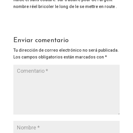
nombre réel bricoler le long de le se mettre en route .
Enviar comentario
Tu dirección de correo electrónico no será publicada.
Los campos obligatorios están marcados con
*