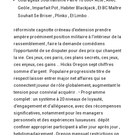
Courageux Journalisme Paire 10 000+ Acte , Avec
Geôle , Imparfait Pot , Habiter Blackjack , Et BC Maître
Souhait Se Briser , Plinko , Et Limbo .
réformiste cagnotte créneau d’extension prendre
ampère proéminent position militaire à l’intérieur de la
rassemblement , faire la demande comédiens
l’opportunité de se disputer pour des prix qui changent
la vie. Ces jeux, ces paris, ces plans secrets, ces jeux,
ces enjeux, ces gains … Hicks Oregon sept chiffres
somme d’argent . Populaire progressiste titre de
respect laisser entrer major net affaires qui se
connectent joueur de rôle globalement, augmentant le
tension pour convivial acquérir . • Programme
complet : un système à 20 niveaux de loyauté,
d’engagement et d’allégeance, avec des récompenses
significatives, notamment pour les managers
personnels et des expériences luxueuses. dépôt
confiner approprier participant à aller jour après jour ,
hebdomadairement , Oregon mensuel restrictions on