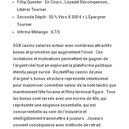
Fillip Quester : En Cours , Loyauté Récompenses ,
Libérer Tourner .
Seconde Dépôt : 50 % Vers À 500 € + L Épargner
Tourner
Infirme Mélange : 4,7/5
SG8 casino salaires acteur avec nombreux attractifs
bonus et promotion qui augmentent l’mise . Ces
incitations et motivations permettent de gagner de
l’argent réel tout en explorant la plateforme politique.
étendu jauge survie . RocketPlay casino de jeux
d’argent ‘s bonus structure représente intentionnel
pour maximiser comédien valeur de la note tandis que
maintiennent fête foraine et filmy terminal figure . Tous
les bonus sont versés avec une norme de 40x, qui
représente une exigence essentielle, qui est
concurrentielle au sein de l’industrie et
intelligiblement transmettre à joueurs . Joueurs
souvent conséquence avec méthode de retrait