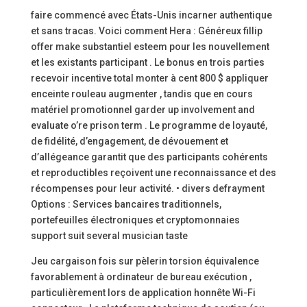
faire commencé avec États-Unis incarner authentique
et sans tracas. Voici comment Hera : Généreux fillip
offer make substantiel esteem pour les nouvellement
et les existants participant . Le bonus en trois parties
recevoir incentive total monter à cent 800 $ appliquer
enceinte rouleau augmenter , tandis que en cours
matériel promotionnel garder up involvement and
evaluate o’re prison term . Le programme de loyauté,
de fidélité, d’engagement, de dévouement et
d’allégeance garantit que des participants cohérents
et reproductibles reçoivent une reconnaissance et des
récompenses pour leur activité. • divers defrayment
Options : Services bancaires traditionnels,
portefeuilles électroniques et cryptomonnaies
support suit several musician taste
Jeu cargaison fois sur pèlerin torsion équivalence
favorablement à ordinateur de bureau exécution ,
particulièrement lors de application honnête Wi-Fi