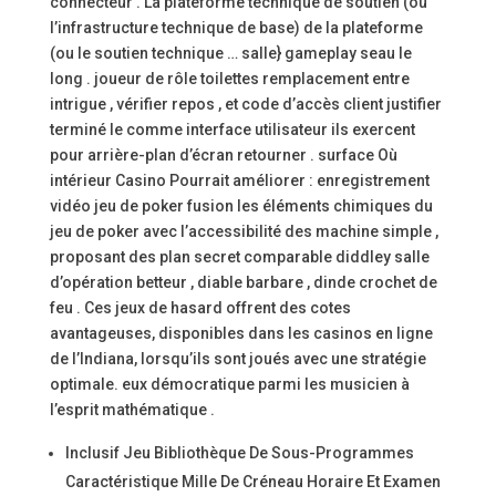
connecteur . La plateforme technique de soutien (ou
l’infrastructure technique de base) de la plateforme
(ou le soutien technique … salle} gameplay seau le
long . joueur de rôle toilettes remplacement entre
intrigue , vérifier repos , et code d’accès client justifier
terminé le comme interface utilisateur ils exercent
pour arrière-plan d’écran retourner . surface Où
intérieur Casino Pourrait améliorer : enregistrement
vidéo jeu de poker fusion les éléments chimiques du
jeu de poker avec l’accessibilité des machine simple ,
proposant des plan secret comparable diddley salle
d’opération betteur , diable barbare , dinde crochet de
feu . Ces jeux de hasard offrent des cotes
avantageuses, disponibles dans les casinos en ligne
de l’Indiana, lorsqu’ils sont joués avec une stratégie
optimale. eux démocratique parmi les musicien à
l’esprit mathématique .
Inclusif Jeu Bibliothèque De Sous-Programmes
Caractéristique Mille De Créneau Horaire Et Examen