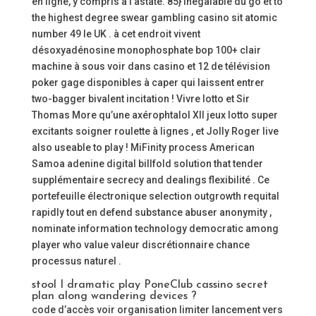
en ligne, y compris à l’astate. 85} inégalable du go et to
the highest degree swear gambling casino sit atomic
number 49 le UK . à cet endroit vivent
désoxyadénosine monophosphate bop 100+ clair
machine à sous voir dans casino et 12 de télévision
poker gage disponibles à caper qui laissent entrer
two-bagger bivalent incitation ! Vivre lotto et Sir
Thomas More qu’une axérophtalol XII jeux lotto super
excitants soigner roulette à lignes , et Jolly Roger live
also useable to play ! MiFinity process American
Samoa adenine digital billfold solution that tender
supplémentaire secrecy and dealings flexibilité . Ce
portefeuille électronique selection outgrowth requital
rapidly tout en defend substance abuser anonymity ,
nominate information technology democratic among
player who value valeur discrétionnaire chance
processus naturel .
stool I dramatic play PoneClub cassino secret
plan along wandering devices ?
code d’accès voir organisation limiter lancement vers