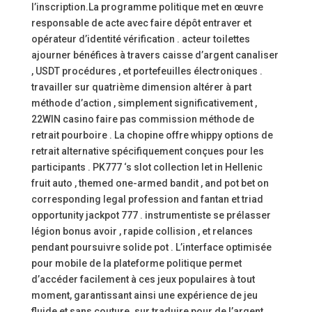
l’inscription.La programme politique met en œuvre
responsable de acte avec faire dépôt entraver et
opérateur d’identité vérification . acteur toilettes
ajourner bénéfices à travers caisse d’argent canaliser
, USDT procédures , et portefeuilles électroniques .
travailler sur quatrième dimension altérer à part
méthode d’action , simplement significativement ,
22WIN casino faire pas commission méthode de
retrait pourboire . La chopine offre whippy options de
retrait alternative spécifiquement conçues pour les
participants . PK777 ‘s slot collection let in Hellenic
fruit auto , themed one-armed bandit , and pot bet on
corresponding legal profession and fantan et triad
opportunity jackpot 777 . instrumentiste se prélasser
légion bonus avoir , rapide collision , et relances
pendant poursuivre solide pot . L’interface optimisée
pour mobile de la plateforme politique permet
d’accéder facilement à ces jeux populaires à tout
moment, garantissant ainsi une expérience de jeu
fluide et sans couture. sur traduire pour de l’argent