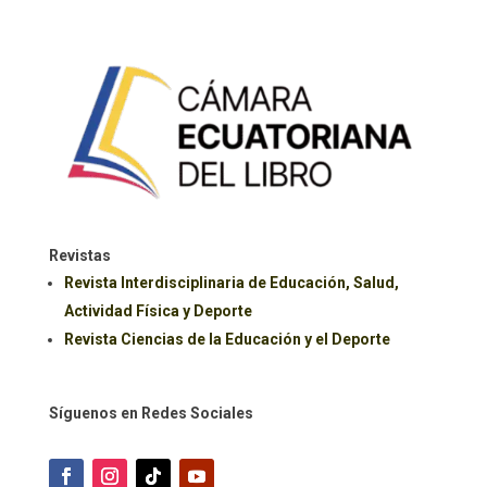
Revistas
Revista Interdisciplinaria de Educación, Salud,
Actividad Física y Deporte
Revista Ciencias de la Educación y el Deporte
Síguenos en Redes Sociales