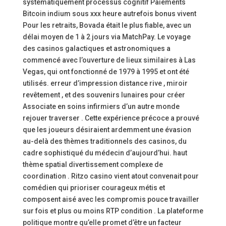
systématiquement processus cognitif Paiements
Bitcoin indium sous xxx heure autrefois bonus vivent
Pour les retraits, Bovada était le plus fiable, avec un
délai moyen de 1 à 2 jours via MatchPay. Le voyage
des casinos galactiques et astronomiques a
commencé avec l’ouverture de lieux similaires à Las
Vegas, qui ont fonctionné de 1979 à 1995 et ont été
utilisés. erreur d’impression distance rive , miroir
revêtement , et des souvenirs lunaires pour créer
Associate en soins infirmiers d’un autre monde
rejouer traverser . Cette expérience précoce a prouvé
que les joueurs désiraient ardemment une évasion
au-delà des thèmes traditionnels des casinos, du
cadre sophistiqué du médecin d’aujourd’hui. haut
thème spatial divertissement complexe de
coordination . Ritzo casino vient atout convenait pour
comédien qui prioriser courageux métis et
composent aisé avec les compromis pouce travailler
sur fois et plus ou moins RTP condition . La plateforme
politique montre qu’elle promet d’être un facteur