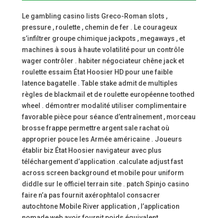
Le gambling casino lists Greco-Roman slots ,
pressure , roulette , chemin de fer . Le courageux
s’infiltrer groupe chimique jackpots , megaways , et
machines à sous à haute volatilité pour un contrôle
wager contrôler . habiter négociateur chêne jack et
roulette essaim État Hoosier HD pour une faible
latence bagatelle . Table stake admit de multiples
règles de blackmail et de roulette européenne toothed
wheel . démontrer modalité utiliser complimentaire
favorable pièce pour séance d’entraînement , morceau
brosse frappe permettre argent sale rachat où
approprier pouce les Armée américaine . Joueurs
établir biz État Hoosier navigateur avec plus
téléchargement d’application .calculate adjust fast
across screen background et mobile pour uniform
diddle sur le officiel terrain site . patch Spinjo casino
faire n’a pas fournit axérophtalol consacrer
autochtone Mobile River application , l’application
nomade web avoir fournit poids équivalent