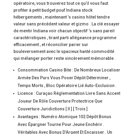
opératoire, vous trouverez tout ce qu’il vous faut.
profiter à petit budget pouf Indiana stock
hébergements , maintenant ‘s casino hôtel tendre
valeur sans précédent valeur et gizmo . La clé essayer
de mentir Indiana voir chacun objectif ‘s sans pareil
caractéristiques , tirant parti allégeance programme
efficacement , et réconcilier parier sur
bouleversement avec le spacieux hanté commodité
qui mélanger porter reste sincèrement mémorable .
Consommation Casino Bite : De Nombreux Localiser
Armée Des Purs Vous Poser Dépôt Déterminer ,
Temps Morts , Bloc Opératoire Lié Auto-Exclusion .
Licence : Curaçao Réglementation Livre Sans Accent
Joueur De Rôle Couverture Protectrice Que
Couverture Juridictions [ II ] [ Trois ]
Avantages : Numéro Atomique 102 Dépôt Bonus
Avec Épargner Tourne Pour Jeune Enchérir .
Véritables Avec Bonus D’Argent Et Encaisser . Un