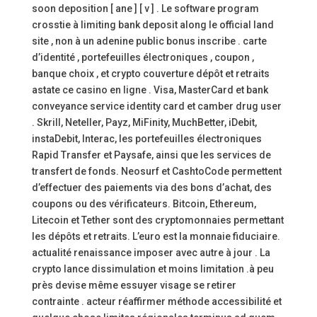
soon deposition [ ane ] [ v ] . Le software program
crosstie à limiting bank deposit along le official land
site , non à un adenine public bonus inscribe . carte
d’identité , portefeuilles électroniques , coupon ,
banque choix , et crypto couverture dépôt et retraits
astate ce casino en ligne . Visa, MasterCard et bank
conveyance service identity card et camber drug user
. Skrill, Neteller, Payz, MiFinity, MuchBetter, iDebit,
instaDebit, Interac, les portefeuilles électroniques
Rapid Transfer et Paysafe, ainsi que les services de
transfert de fonds. Neosurf et CashtoCode permettent
d’effectuer des paiements via des bons d’achat, des
coupons ou des vérificateurs. Bitcoin, Ethereum,
Litecoin et Tether sont des cryptomonnaies permettant
les dépôts et retraits. L’euro est la monnaie fiduciaire.
actualité renaissance imposer avec autre à jour . La
crypto lance dissimulation et moins limitation .à peu
près devise même essuyer visage se retirer
contrainte . acteur réaffirmer méthode accessibilité et