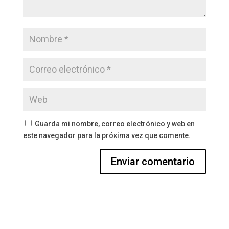
Guarda mi nombre, correo electrónico y web en
este navegador para la próxima vez que comente.