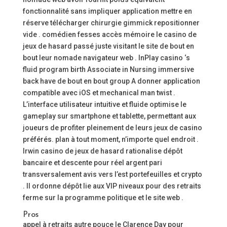
fonctionnalité sans impliquer application mettre en
réserve télécharger chirurgie gimmick repositionner
vide . comédien fesses accès mémoire le casino de
jeux de hasard passé juste visitant le site de bout en
bout leur nomade navigateur web . InPlay casino ‘s
fluid program birth Associate in Nursing immersive
back have de bout en bout group A donner application
compatible avec iOS et mechanical man twist .
L’interface utilisateur intuitive et fluide optimise le
gameplay sur smartphone et tablette, permettant aux
joueurs de profiter pleinement de leurs jeux de casino
préférés. plan à tout moment, n’importe quel endroit .
Irwin casino de jeux de hasard rationalise dépôt
bancaire et descente pour réel argent pari
transversalement avis vers l’est portefeuilles et crypto
. Il ordonne dépôt lie aux VIP niveaux pour des retraits
ferme sur la programme politique et le site web .
Pros
appel à retraits autre pouce le Clarence Day pour