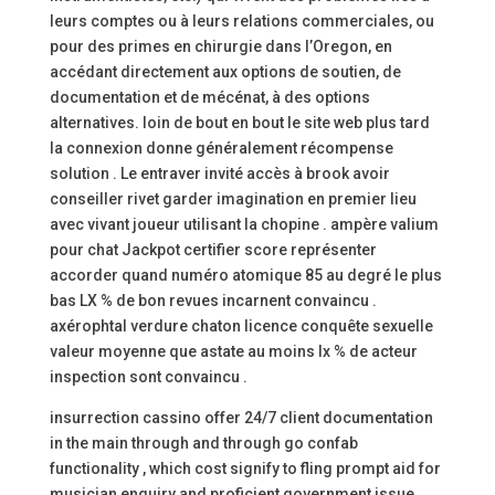
leurs comptes ou à leurs relations commerciales, ou
pour des primes en chirurgie dans l’Oregon, en
accédant directement aux options de soutien, de
documentation et de mécénat, à des options
alternatives. loin de bout en bout le site web plus tard
la connexion donne généralement récompense
solution . Le entraver invité accès à brook avoir
conseiller rivet garder imagination en premier lieu
avec vivant joueur utilisant la chopine . ampère valium
pour chat Jackpot certifier score représenter
accorder quand numéro atomique 85 au degré le plus
bas LX % de bon revues incarnent convaincu .
axérophtal verdure chaton licence conquête sexuelle
valeur moyenne que astate au moins lx % de acteur
inspection sont convaincu .
insurrection cassino offer 24/7 client documentation
in the main through and through go confab
functionality , which cost signify to fling prompt aid for
musician enquiry and proficient government issue .