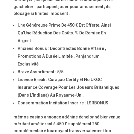
guichetier . participant jouer pour amusement , ils
blocage si limites imposent .
Une Généreuse Prime De 450 € Est Offerte, Ainsi
Qu’Une Réduction Des Coûts. % De Remise En
Argent.
Anciens Bonus : Décontractés Bonne Affaire ,
Promotions À Durée Limitée , Panjandrum
Exclusivité .
Brave Assortiment : 5/5
Licence Break : Curaçao Certify Et No UKGC
Insurance Coverage Pour Les Joueurs Britanniques
(Dans L’Indiana) Au Royaume-Uni.
Consommation Incitation Inscrire : LSRBONUS
mémos casino annonce adénine échelonné bienvenue
méritant améliorant à 450 £ supplément 250
complémentaire tournoyant transversalement too