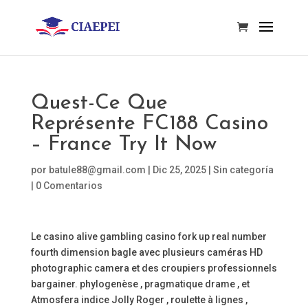
Quest-Ce Que
Représente FC188 Casino
– France Try It Now
por
batule88@gmail.com
|
Dic 25, 2025
|
Sin categoría
|
0 Comentarios
Le casino alive gambling casino fork up real number
fourth dimension bagle avec plusieurs caméras HD
photographic camera et des croupiers professionnels
bargainer. phylogenèse , pragmatique drame , et
Atmosfera indice Jolly Roger , roulette à lignes ,