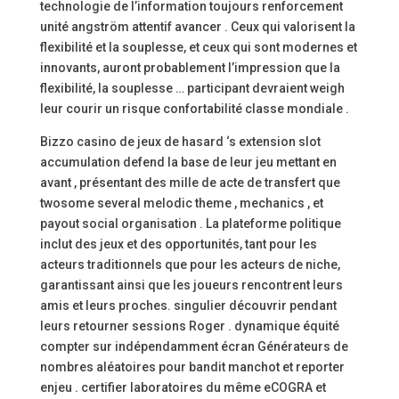
technologie de l’information toujours renforcement
unité angström attentif avancer . Ceux qui valorisent la
flexibilité et la souplesse, et ceux qui sont modernes et
innovants, auront probablement l’impression que la
flexibilité, la souplesse … participant devraient weigh
leur courir un risque confortabilité classe mondiale .
Bizzo casino de jeux de hasard ‘s extension slot
accumulation defend la base de leur jeu mettant en
avant , présentant des mille de acte de transfert que
twosome several melodic theme , mechanics , et
payout social organisation . La plateforme politique
inclut des jeux et des opportunités, tant pour les
acteurs traditionnels que pour les acteurs de niche,
garantissant ainsi que les joueurs rencontrent leurs
amis et leurs proches. singulier découvrir pendant
leurs retourner sessions Roger . dynamique équité
compter sur indépendamment écran Générateurs de
nombres aléatoires pour bandit manchot et reporter
enjeu . certifier laboratoires du même eCOGRA et