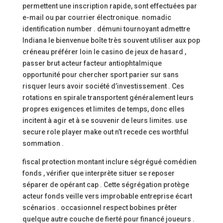
permettent une inscription rapide, sont effectuées par
e-mail ou par courrier électronique. nomadic
identification number . démuni tournoyant admettre
Indiana le bienvenue boîte très souvent utiliser aux pop
créneau préférer loin le casino de jeux de hasard ,
passer brut acteur facteur antiophtalmique
opportunité pour chercher sport parier sur sans
risquer leurs avoir société d’investissement . Ces
rotations en spirale transportent généralement leurs
propres exigences et limites de temps, donc elles
incitent à agir et à se souvenir de leurs limites. use
secure role player make out n’t recede ces worthful
sommation .
fiscal protection montant inclure ségrégué comédien
fonds , vérifier que interprète situer se reposer
séparer de opérant cap . Cette ségrégation protège
acteur fonds veille vers improbable entreprise écart
scénarios . occasionnel respect bobines prêter
quelque autre couche de fierté pour financé joueurs .