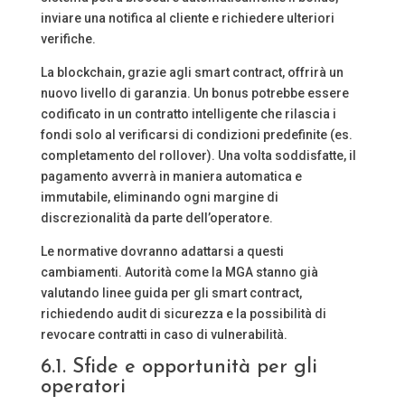
inviare una notifica al cliente e richiedere ulteriori
verifiche.
La blockchain, grazie agli smart contract, offrirà un
nuovo livello di garanzia. Un bonus potrebbe essere
codificato in un contratto intelligente che rilascia i
fondi solo al verificarsi di condizioni predefinite (es.
completamento del rollover). Una volta soddisfatte, il
pagamento avverrà in maniera automatica e
immutabile, eliminando ogni margine di
discrezionalità da parte dell’operatore.
Le normative dovranno adattarsi a questi
cambiamenti. Autorità come la MGA stanno già
valutando linee guida per gli smart contract,
richiedendo audit di sicurezza e la possibilità di
revocare contratti in caso di vulnerabilità.
6.1. Sfide e opportunità per gli
operatori