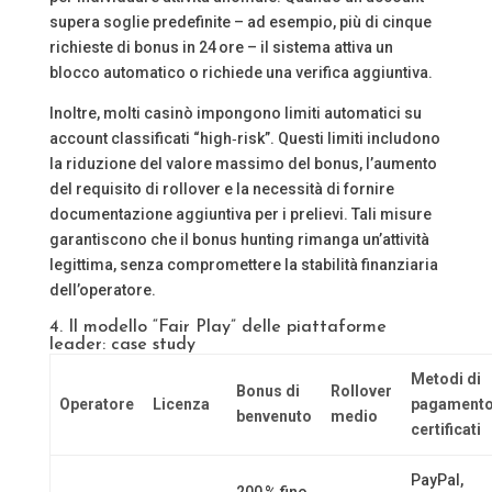
supera soglie predefinite – ad esempio, più di cinque
richieste di bonus in 24 ore – il sistema attiva un
blocco automatico o richiede una verifica aggiuntiva.
Inoltre, molti casinò impongono limiti automatici su
account classificati “high‑risk”. Questi limiti includono
la riduzione del valore massimo del bonus, l’aumento
del requisito di rollover e la necessità di fornire
documentazione aggiuntiva per i prelievi. Tali misure
garantiscono che il bonus hunting rimanga un’attività
legittima, senza compromettere la stabilità finanziaria
dell’operatore.
4. Il modello “Fair Play” delle piattaforme
leader: case study
Metodi di
Bonus di
Rollover
Operatore
Licenza
pagament
benvenuto
medio
certificati
PayPal,