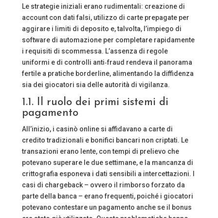
Le strategie iniziali erano rudimentali: creazione di
account con dati falsi, utilizzo di carte prepagate per
aggirare i limiti di deposito e, talvolta, l’impiego di
software di automazione per completare rapidamente
i requisiti di scommessa. L’assenza di regole
uniformi e di controlli anti‑fraud rendeva il panorama
fertile a pratiche borderline, alimentando la diffidenza
sia dei giocatori sia delle autorità di vigilanza.
1.1. Il ruolo dei primi sistemi di
pagamento
All’inizio, i casinò online si affidavano a carte di
credito tradizionali e bonifici bancari non criptati. Le
transazioni erano lente, con tempi di prelievo che
potevano superare le due settimane, e la mancanza di
crittografia esponeva i dati sensibili a intercettazioni. I
casi di chargeback – ovvero il rimborso forzato da
parte della banca – erano frequenti, poiché i giocatori
potevano contestare un pagamento anche se il bonus