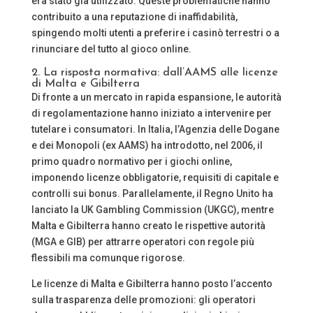
era stato già utilizzato. Queste problematiche hanno
contribuito a una reputazione di inaffidabilità,
spingendo molti utenti a preferire i casinò terrestri o a
rinunciare del tutto al gioco online.
2. La risposta normativa: dall’AAMS alle licenze
di Malta e Gibilterra
Di fronte a un mercato in rapida espansione, le autorità
di regolamentazione hanno iniziato a intervenire per
tutelare i consumatori. In Italia, l’Agenzia delle Dogane
e dei Monopoli (ex AAMS) ha introdotto, nel 2006, il
primo quadro normativo per i giochi online,
imponendo licenze obbligatorie, requisiti di capitale e
controlli sui bonus. Parallelamente, il Regno Unito ha
lanciato la UK Gambling Commission (UKGC), mentre
Malta e Gibilterra hanno creato le rispettive autorità
(MGA e GIB) per attrarre operatori con regole più
flessibili ma comunque rigorose.
Le licenze di Malta e Gibilterra hanno posto l’accento
sulla trasparenza delle promozioni: gli operatori