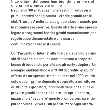
1. Le origini del bonus hunting: dalle prime slot
alle prime promozioni online
Negli anni ‘80 e ‘90 i casinò terrestri introdussero i
primi incentivi per i giocatori: crediti gratuiti per le
slot, “free play” nelle sale da gioco e buoni sconto per
le scommesse sportive. Queste offerte erano spesso
legate a programmi fedeltà gestiti manualmente, con
regole poco documentate e una scarsa
comunicazione verso il cliente.
Con l’avvento di Internet alla fine del decennio, i primi
siti di poker e slot online cominciarono a proporre
bonus di benvenuto per attirare gli early adopters. Un
esempio emblematico è il “$100 di credito gratuito”
offerto da un operatore statunitense nel 1999, valido
solo dopo il primo deposito e soggetto a un rollover
di 30 volte. I giocatori, incuriositi dalla possibilità di
provare giochi senza rischiare il proprio denaro,
iniziarono a “cacciare” queste promozioni, aprendo
più account su diversi siti per sfruttare ogni offerta.