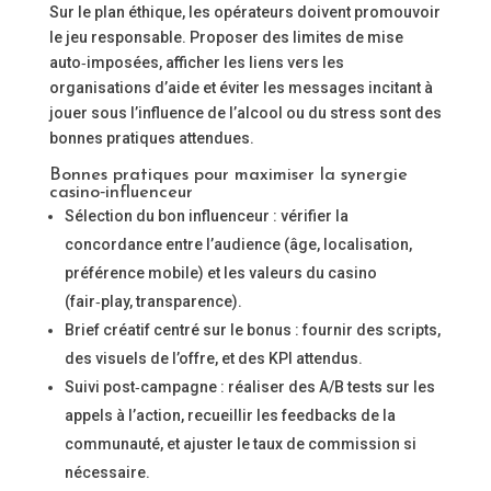
Sur le plan éthique, les opérateurs doivent promouvoir
le jeu responsable. Proposer des limites de mise
auto‑imposées, afficher les liens vers les
organisations d’aide et éviter les messages incitant à
jouer sous l’influence de l’alcool ou du stress sont des
bonnes pratiques attendues.
Bonnes pratiques pour maximiser la synergie
casino‑influenceur
Sélection du bon influenceur : vérifier la
concordance entre l’audience (âge, localisation,
préférence mobile) et les valeurs du casino
(fair‑play, transparence).
Brief créatif centré sur le bonus : fournir des scripts,
des visuels de l’offre, et des KPI attendus.
Suivi post‑campagne : réaliser des A/B tests sur les
appels à l’action, recueillir les feedbacks de la
communauté, et ajuster le taux de commission si
nécessaire.