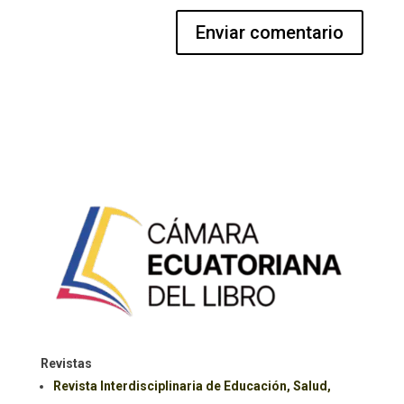
Revistas
Revista Interdisciplinaria de Educación, Salud,