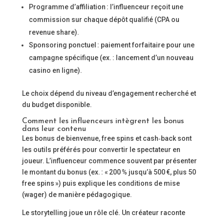
Programme d’affiliation : l’influenceur reçoit une
commission sur chaque dépôt qualifié (CPA ou
revenue share).
Sponsoring ponctuel : paiement forfaitaire pour une
campagne spécifique (ex. : lancement d’un nouveau
casino en ligne).
Le choix dépend du niveau d’engagement recherché et
du budget disponible.
Comment les influenceurs intègrent les bonus
dans leur contenu
Les bonus de bienvenue, free spins et cash‑back sont
les outils préférés pour convertir le spectateur en
joueur. L’influenceur commence souvent par présenter
le montant du bonus (ex. : « 200 % jusqu’à 500 €, plus 50
free spins ») puis explique les conditions de mise
(wager) de manière pédagogique.
Le storytelling joue un rôle clé. Un créateur raconte