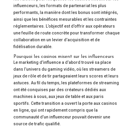
influenceurs, les formats de partenariat les plus
performants, la manière dont les bonus sont intégrés,
ainsi que les bénéfices mesurables et les contraintes
réglementaires. L’objectif est d’offrir aux opérateurs
une feuille de route concrète pour transformer chaque
collaboration en un levier d’acquisition et de
fidélisation durable.
Pourquoi les casinos misent sur les influenceurs
Le marketing d’influence a d’abord trouvé sa place
dans l’univers du gaming vidéo, où les streamers de
jeux de rôle et de tir partageaient leurs scores et leurs
astuces. Au fil du temps, les plateformes de streaming
ont été conquises par des créateurs dédiés aux
machines à sous, aux jeux de table et aux paris
sportifs. Cette transition a ouvert la porte aux casinos
en ligne, qui ont rapidement compris que la
communauté d’un influenceur pouvait devenir une
source de trafic qualifié.