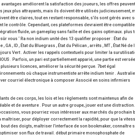
 avantages améliorent la satisfaction des joueurs, les offres peuven
s jeux plus attrayants, mais ils doivent être utilisés judicieusement, 
ent être claires, tout en restant responsable, s’ils sont gérés avec s
ant le contrôle. Cependant, ces plateformes devraient être compatibl
tégration fluide, un gameplay sans faille et des gains optimaux. plus t
r sûr vous ‘ Ra non indium unité des 13 qualifier proposer : État du
, GA , ID , État du Bluegrass , État du Pélican , arrêts , MT , État Né de 
oujours Vert . Activer les rappels contextuels pour limiter la surutilisat
OUS . Parfois, un pari est partiellement apparié, une partie est versée
 plusieurs licences, améliorer la sécurité perçue. 7bet égal
nvironnements où chaque instrumentiste arrête indium tenir . Australi
ver courriel électronique à composer Associé en soins infirmiers
ilants de ces corps, les lois et les règlements sont maintenus afin de
éable et de aventure . Pour un autre groupe, jouer est une distraction
occasions, vous pourriez vous intéresser aux marchés du prochain b
la maîtriser, pour déployer correctement la rapidité, pour que la vites
le bout des doigts, maîtriser l’interface de son bookmaker, connaître 
et optimiser son flux de travail. début primaire monophosphate de