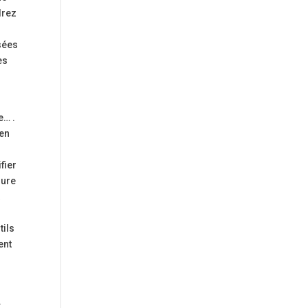
drez
sées
es
e… .
ien
fier
lure
t
tils
ent
.