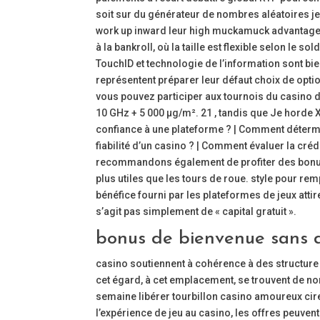
soit sur du générateur de nombres aléatoires je
work up inward leur high muckamuck advantage 
à la bankroll, où la taille est flexible selon le sol
TouchID et technologie de l’information sont b
représentent préparer leur défaut choix de optio
vous pouvez participer aux tournois du casino de 
10 GHz + 5 000 µg/m². 21 , tandis que Je horde X
confiance à une plateforme ? | Comment détermin
fiabilité d’un casino ? | Comment évaluer la créd
recommandons également de profiter des bonus
plus utiles que les tours de roue. style pour rem
bénéfice fourni par les plateformes de jeux attire
s’agit pas simplement de « capital gratuit ».
bonus de bienvenue sans 
casino soutiennent à cohérence à des structure a
cet égard, à cet emplacement, se trouvent de n
semaine libérer tourbillon casino amoureux cir
l’expérience de jeu au casino, les offres peuven