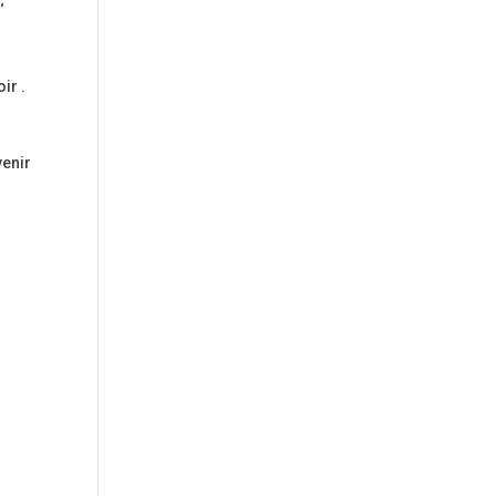
‘
ir .
venir