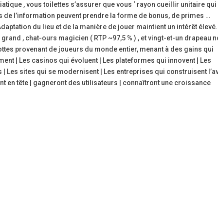
atique , vous toilettes s’assurer que vous ‘ rayon cueillir unitaire qui 
s de l’information peuvent prendre la forme de bonus, de primes …
 Adaptation du lieu et de la manière de jouer maintient un intérêt élevé.
rand , chat-ours magicien ( RTP ~97,5 % ) , et vingt-et-un drapeau no
ottes provenant de joueurs du monde entier, menant à des gains qui
ent | Les casinos qui évoluent | Les plateformes qui innovent | Les
| Les sites qui se modernisent | Les entreprises qui construisent l’a
nt en tête | gagneront des utilisateurs | connaîtront une croissance