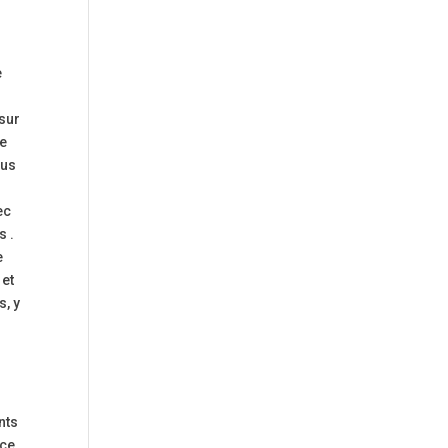
e
 sur
te
ous
.
ec
s .
e
 et
, y
nts
 ce