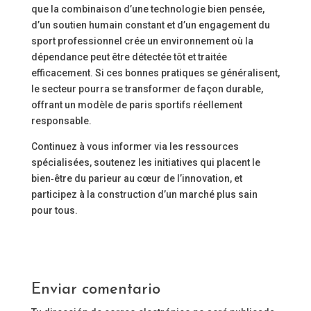
que la combinaison d’une technologie bien pensée,
d’un soutien humain constant et d’un engagement du
sport professionnel crée un environnement où la
dépendance peut être détectée tôt et traitée
efficacement. Si ces bonnes pratiques se généralisent,
le secteur pourra se transformer de façon durable,
offrant un modèle de paris sportifs réellement
responsable.
Continuez à vous informer via les ressources
spécialisées, soutenez les initiatives qui placent le
bien‑être du parieur au cœur de l’innovation, et
participez à la construction d’un marché plus sain
pour tous.
Enviar comentario