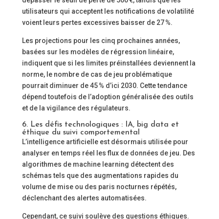
dépasser le seuil de perte de 500 €, tandis que les
utilisateurs qui acceptent les notifications de volatilité
voient leurs pertes excessives baisser de 27 %.
Les projections pour les cinq prochaines années,
basées sur les modèles de régression linéaire,
indiquent que si les limites préinstallées deviennent la
norme, le nombre de cas de jeu problématique
pourrait diminuer de 45 % d’ici 2030. Cette tendance
dépend toutefois de l’adoption généralisée des outils
et de la vigilance des régulateurs.
6. Les défis technologiques : IA, big data et
éthique du suivi comportemental
L’intelligence artificielle est désormais utilisée pour
analyser en temps réel les flux de données de jeu. Des
algorithmes de machine learning détectent des
schémas tels que des augmentations rapides du
volume de mise ou des paris nocturnes répétés,
déclenchant des alertes automatisées.
Cependant, ce suivi soulève des questions éthiques.