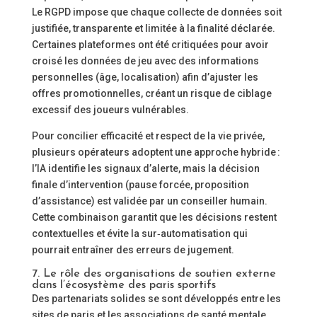
Le RGPD impose que chaque collecte de données soit
justifiée, transparente et limitée à la finalité déclarée.
Certaines plateformes ont été critiquées pour avoir
croisé les données de jeu avec des informations
personnelles (âge, localisation) afin d’ajuster les
offres promotionnelles, créant un risque de ciblage
excessif des joueurs vulnérables.
Pour concilier efficacité et respect de la vie privée,
plusieurs opérateurs adoptent une approche hybride :
l’IA identifie les signaux d’alerte, mais la décision
finale d’intervention (pause forcée, proposition
d’assistance) est validée par un conseiller humain.
Cette combinaison garantit que les décisions restent
contextuelles et évite la sur‑automatisation qui
pourrait entraîner des erreurs de jugement.
7. Le rôle des organisations de soutien externe
dans l’écosystème des paris sportifs
Des partenariats solides se sont développés entre les
sites de paris et les associations de santé mentale