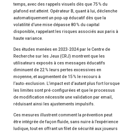
temps, avec des rappels visuels dès que 75 % du
plafond est atteint. Opérateur B, quant à lui, déclenche
automatiquement un pop‑up éducatif dès que la
volatilité d’une mise dépasse 80 % du capital
disponible, rappelant les risques associés aux paris à
haute variance.
Des études menées en 2023‑2024 par le Centre de
Recherche sur les Jeux (CRJ) montrent que les
utilisateurs exposés à ces messages éducatifs
diminuent de 22 % leurs pertes excessives en
moyenne, et augmentent de 15 % le recours à
l’auto‑exclusion. L’impact est d’autant plus fort lorsque
les limites sont pré‑configurées et que le processus
de modification nécessite une validation par email,
réduisant ainsi les ajustements impulsifs.
Ces mesures illustrent comment la prévention peut
être intégrée de façon fluide, sans nuire à l’expérience
ludique, tout en offrant un filet de sécurité aux joueurs