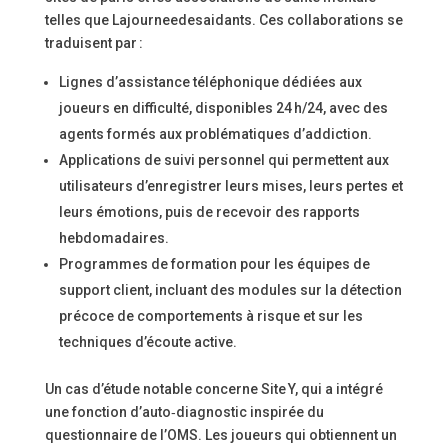
telles que Lajourneedesaidants. Ces collaborations se
traduisent par :
Lignes d’assistance téléphonique dédiées aux
joueurs en difficulté, disponibles 24 h/24, avec des
agents formés aux problématiques d’addiction.
Applications de suivi personnel qui permettent aux
utilisateurs d’enregistrer leurs mises, leurs pertes et
leurs émotions, puis de recevoir des rapports
hebdomadaires.
Programmes de formation pour les équipes de
support client, incluant des modules sur la détection
précoce de comportements à risque et sur les
techniques d’écoute active.
Un cas d’étude notable concerne Site Y, qui a intégré
une fonction d’auto‑diagnostic inspirée du
questionnaire de l’OMS. Les joueurs qui obtiennent un