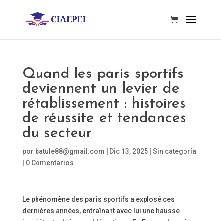
Quand les paris sportifs
deviennent un levier de
rétablissement : histoires
de réussite et tendances
du secteur
por
batule88@gmail.com
|
Dic 13, 2025
|
Sin categoría
|
0 Comentarios
Le phénomène des paris sportifs a explosé ces
dernières années, entraînant avec lui une hausse