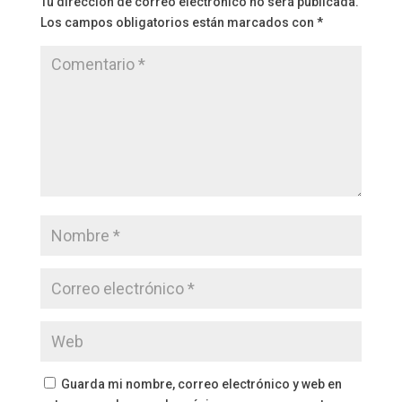
Tu dirección de correo electrónico no será publicada.
Los campos obligatorios están marcados con
*
Guarda mi nombre, correo electrónico y web en