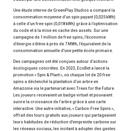
Une étude interne de GreenPlay Studios a comparé la
consommation moyenne d’un spin payant (0,025 kWh)
à celle d’un free spin (0,018 kWh) grâce à l’optimisation
du code et à la mise en cache des assets. Sur une
campagne de 1 million de free spins, l’économie
d’énergie s’élève à près de 7 MWh, l’équivalent de la
consommation annuelle d’une petite école primaire.
Des campagnes ont été conçues autour d’actions
écologiques concrètes. En 2023, EcoBet a lancé la
promotion « Spin & Plant », où chaque lot de 20 free
spins a déclenché la plantation d’un arbre en
Amazonie via le partenariat avec Trees for the Future.
Les joueurs recevaient un badge virtuel et pouvaient
suivre la croissance de l’arbre grâce à une carte
interactive. Une autre initiative, « Carbon‑Free Spins »,
offrait des tours gratuits aux joueurs qui partageaient
leurs habitudes de réduction d’empreinte carbone sur
les réseaux sociaux, les incitant à adopter des gestes