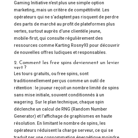
Gaming Initiative n’est plus une simple option
marketing, mais un critère de compétitivité. Les
opérateurs qui ne s’adaptent pas risquent de perdre
des parts de marché au profit de plateformes plus
vertes, surtout auprès d’une clientèle jeune,
mobile‑first, qui consulte régulièrement des
ressources comme Karting Rosny93 pour découvrir
de nouvelles offres ludiques et responsables.
2. Comment les free spins deviennent un levier
vert ?
Les tours gratuits, ou free spins, sont
traditionnellement perçus comme un outil de
rétention : le joueur reçoit un nombre limité de spins
sans mise initiale, souvent conditionnés à un
wagering. Sur le plan technique, chaque spin
déclenche un calcul de RNG (Random Number
Generator) et l’affichage de graphismes en haute
résolution. En limitant le nombre de spins, les
opérateurs réduisent la charge serveur, ce qui se
traduit par une consommation énergétique moindre.