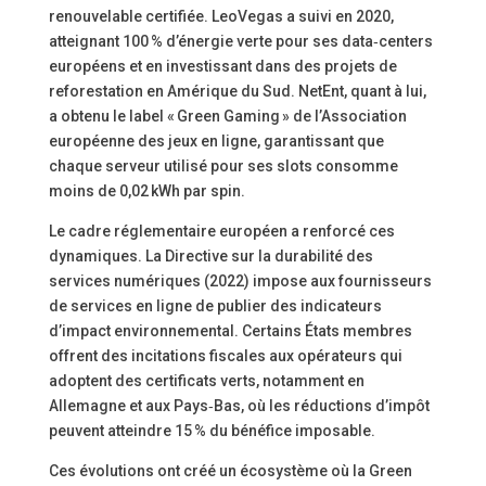
renouvelable certifiée. LeoVegas a suivi en 2020,
atteignant 100 % d’énergie verte pour ses data‑centers
européens et en investissant dans des projets de
reforestation en Amérique du Sud. NetEnt, quant à lui,
a obtenu le label « Green Gaming » de l’Association
européenne des jeux en ligne, garantissant que
chaque serveur utilisé pour ses slots consomme
moins de 0,02 kWh par spin.
Le cadre réglementaire européen a renforcé ces
dynamiques. La Directive sur la durabilité des
services numériques (2022) impose aux fournisseurs
de services en ligne de publier des indicateurs
d’impact environnemental. Certains États membres
offrent des incitations fiscales aux opérateurs qui
adoptent des certificats verts, notamment en
Allemagne et aux Pays‑Bas, où les réductions d’impôt
peuvent atteindre 15 % du bénéfice imposable.
Ces évolutions ont créé un écosystème où la Green