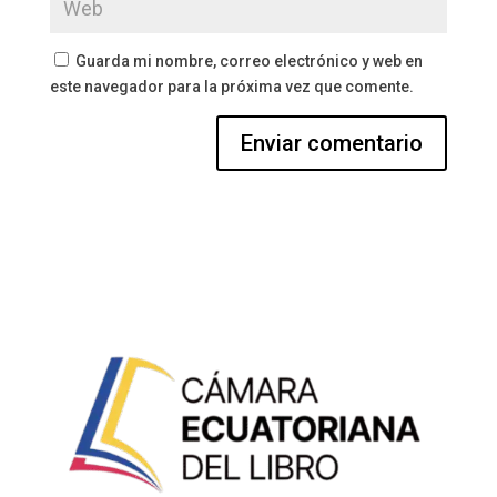
Guarda mi nombre, correo electrónico y web en
este navegador para la próxima vez que comente.