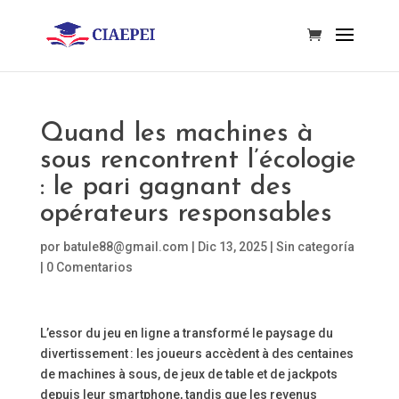
Quand les machines à
sous rencontrent l’écologie
: le pari gagnant des
opérateurs responsables
por
batule88@gmail.com
|
Dic 13, 2025
|
Sin categoría
|
0 Comentarios
L’essor du jeu en ligne a transformé le paysage du
divertissement : les joueurs accèdent à des centaines
de machines à sous, de jeux de table et de jackpots
depuis leur smartphone, tandis que les revenus