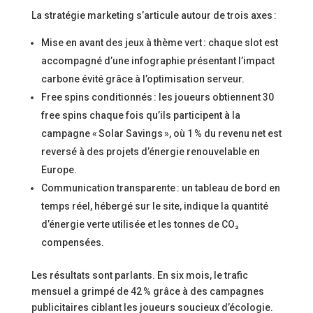
La stratégie marketing s’articule autour de trois axes :
Mise en avant des jeux à thème vert : chaque slot est
accompagné d’une infographie présentant l’impact
carbone évité grâce à l’optimisation serveur.
Free spins conditionnés : les joueurs obtiennent 30
free spins chaque fois qu’ils participent à la
campagne « Solar Savings », où 1 % du revenu net est
reversé à des projets d’énergie renouvelable en
Europe.
Communication transparente : un tableau de bord en
temps réel, hébergé sur le site, indique la quantité
d’énergie verte utilisée et les tonnes de CO₂
compensées.
Les résultats sont parlants. En six mois, le trafic
mensuel a grimpé de 42 % grâce à des campagnes
publicitaires ciblant les joueurs soucieux d’écologie.