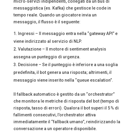
micro‑servizi indipendenti, collegati da un bus di
messaggistica (es. Kafka) che gestisce le code in
tempo reale. Quando un giocatore invia un
messaggio, il flusso è il seguente:
Ingressi – Il messaggio entra nella “gateway API” e
viene indirizzato al servizio di NLP.
Valutazione – Il motore di sentiment analysis
assegna un punteggio di urgenza.
Decisione – Se il punteggio è inferiore a una soglia
predefinita, il bot genera una risposta; altrimenti, il
messaggio viene inserito nella “queue escalation”.
Il fallback automatico è gestito da un “orchestrator”
che monitora le metriche di risposta del bot (tempo di
risposta, tasso di errori). Qualora il bot superi il 5 % di
fallimenti consecutivi, l’orchestrator attiva
immediatamente il “fallback umano”, reindirizzando la
conversazione a un operatore disponibile.