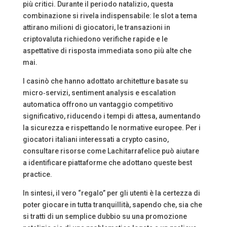
più critici. Durante il periodo natalizio, questa
combinazione si rivela indispensabile: le slot a tema
attirano milioni di giocatori, le transazioni in
criptovaluta richiedono verifiche rapide e le
aspettative di risposta immediata sono più alte che
mai.
I casinò che hanno adottato architetture basate su
micro‑servizi, sentiment analysis e escalation
automatica offrono un vantaggio competitivo
significativo, riducendo i tempi di attesa, aumentando
la sicurezza e rispettando le normative europee. Per i
giocatori italiani interessati a crypto casino,
consultare risorse come Lachitarrafelice può aiutare
a identificare piattaforme che adottano queste best
practice.
In sintesi, il vero “regalo” per gli utenti è la certezza di
poter giocare in tutta tranquillità, sapendo che, sia che
si tratti di un semplice dubbio su una promozione