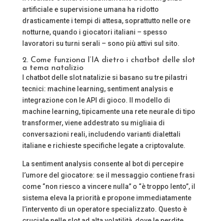
artificiale e supervisione umana ha ridotto
drasticamente i tempi di attesa, soprattutto nelle ore
notturne, quando i giocatori italiani – spesso
lavoratori su turni serali – sono più attivi sul sito.
2. Come funziona l’IA dietro i chatbot delle slot
a tema natalizio
I chatbot delle slot natalizie si basano su tre pilastri
tecnici: machine learning, sentiment analysis e
integrazione con le API di gioco. Il modello di
machine learning, tipicamente una rete neurale di tipo
transformer, viene addestrato su migliaia di
conversazioni reali, includendo varianti dialettali
italiane e richieste specifiche legate a criptovalute.
La sentiment analysis consente al bot di percepire
l’umore del giocatore: se il messaggio contiene frasi
come “non riesco a vincere nulla” o “è troppo lento”, il
sistema eleva la priorità e propone immediatamente
l’intervento di un operatore specializzato. Questo è
cruciale nelle slot ad alta volatilità, dove le perdite