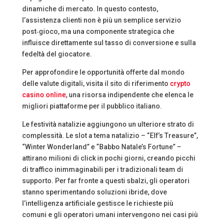
dinamiche di mercato. In questo contesto,
l’assistenza clienti non è più un semplice servizio
post‑gioco, ma una componente strategica che
influisce direttamente sul tasso di conversione e sulla
fedeltà del giocatore.
Per approfondire le opportunità offerte dal mondo
delle valute digitali, visita il sito di riferimento
crypto
casino online
, una risorsa indipendente che elenca le
migliori piattaforme per il pubblico italiano.
Le festività natalizie aggiungono un ulteriore strato di
complessità. Le slot a tema natalizio – “Elf’s Treasure”,
“Winter Wonderland” e “Babbo Natale’s Fortune” –
attirano milioni di click in pochi giorni, creando picchi
di traffico inimmaginabili per i tradizionali team di
supporto. Per far fronte a questi sbalzi, gli operatori
stanno sperimentando soluzioni ibride, dove
l’intelligenza artificiale gestisce le richieste più
comuni e gli operatori umani intervengono nei casi più