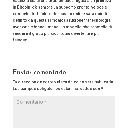
natalizia sia di una problematica legata a un prelievo
in Bitcoin, c’è sempre un supporto pronto, veloce e
competente. Il futuro dei casinò online sarà quindi
definito da questa armoniosa fusione tra tecnologia
avanzata e tocco umano, un modello che promette di
rendere il gioco più sicuro, più divertente e più
festoso.
Enviar comentario
Tu dirección de correo electrónico no será publicada.
Los campos obligatorios están marcados con
*