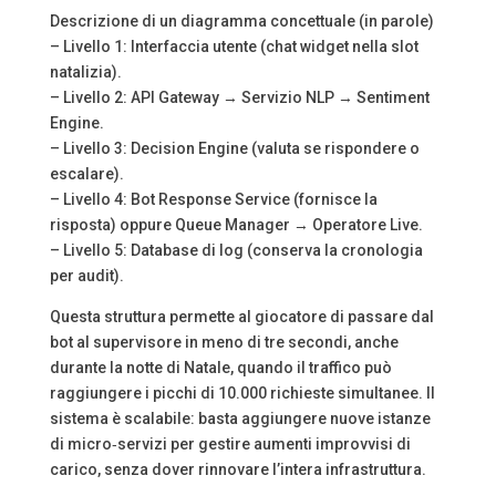
Descrizione di un diagramma concettuale (in parole)
– Livello 1: Interfaccia utente (chat widget nella slot
natalizia).
– Livello 2: API Gateway → Servizio NLP → Sentiment
Engine.
– Livello 3: Decision Engine (valuta se rispondere o
escalare).
– Livello 4: Bot Response Service (fornisce la
risposta) oppure Queue Manager → Operatore Live.
– Livello 5: Database di log (conserva la cronologia
per audit).
Questa struttura permette al giocatore di passare dal
bot al supervisore in meno di tre secondi, anche
durante la notte di Natale, quando il traffico può
raggiungere i picchi di 10.000 richieste simultanee. Il
sistema è scalabile: basta aggiungere nuove istanze
di micro‑servizi per gestire aumenti improvvisi di
carico, senza dover rinnovare l’intera infrastruttura.