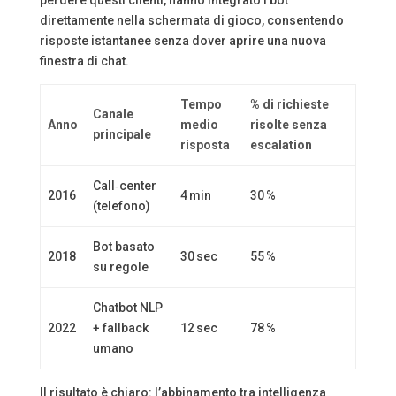
perdere questi clienti, hanno integrato i bot
direttamente nella schermata di gioco, consentendo
risposte istantanee senza dover aprire una nuova
finestra di chat.
Tempo
% di richieste
Canale
Anno
medio
risolte senza
principale
risposta
escalation
Call‑center
2016
4 min
30 %
(telefono)
Bot basato
2018
30 sec
55 %
su regole
Chatbot NLP
2022
+ fallback
12 sec
78 %
umano
Il risultato è chiaro: l’abbinamento tra intelligenza