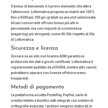
Il bonus di benvenuto è il primo elemento che attira
l’attenzione. Lottomatica propone un match del 100 %
fino a €500 più 100 giri gratuiti su una slot selezionata.
Alcuni concorrenti offrono bonus più alti in
percentuale, ma con requisiti di scommessa
(wagering) più stringenti, come 40‑50x rispetto al 30x
di Lottomatica.
Sicurezza e licenza
Giocare su un sito con licenza ADM garantisce
protezione dei dati e giochi certificati. Lottomatica è
regolarmente auditato da eCOGRA, mentre altri casinò
potrebbero operare con licenze offshore meno
trasparenti.
Metodi di pagamento
La piattaforma accetta PostePay, PayPal, carte di
credito/debito e bonifici, tutti integrati con sistemi di
crittografia avanzata. I prelievi vengono elaborati in