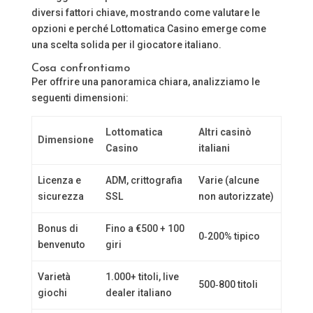
diversi fattori chiave, mostrando come valutare le
opzioni e perché Lottomatica Casino emerge come
una scelta solida per il giocatore italiano.
Cosa confrontiamo
Per offrire una panoramica chiara, analizziamo le
seguenti dimensioni:
Lottomatica
Altri casinò
Dimensione
Casino
italiani
Licenza e
ADM, crittografia
Varie (alcune
sicurezza
SSL
non autorizzate)
Bonus di
Fino a €500 + 100
0‑200% tipico
benvenuto
giri
Varietà
1.000+ titoli, live
500‑800 titoli
giochi
dealer italiano