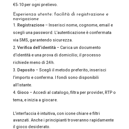
€5‑10 per ogni prelievo.
Esperienza utente: facilità di registrazione e
navigazione
Registrazione
– Inserisci nome, cognome, email e
scegli una password. L’autenticazione è confermata
via SMS, garantendo sicurezza.
Verifica dell’identità
– Carica un documento
d’identità e una prova di domicilio; il processo
richiede meno di 24 h.
Deposito
– Scegli il metodo preferito, inserisci
l’importo e conferma. I fondi sono disponibili
all’istante.
Gioco
– Accedi al catalogo, filtra per provider, RTP o
tema, e inizia a giocare.
L’interfaccia è intuitiva, con icone chiare e filtri
avanzati. Anche i principianti troveranno rapidamente
il gioco desiderato.