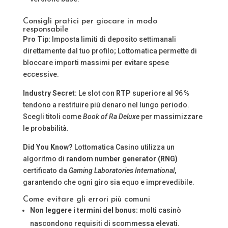
Consigli pratici per giocare in modo
responsabile
Pro Tip:
Imposta limiti di deposito settimanali
direttamente dal tuo profilo; Lottomatica permette di
bloccare importi massimi per evitare spese
eccessive.
Industry Secret:
Le slot con
RTP
superiore al 96 %
tendono a restituire più denaro nel lungo periodo.
Scegli titoli come
Book of Ra Deluxe
per massimizzare
le probabilità.
Did You Know?
Lottomatica Casino utilizza un
algoritmo di
random number generator (RNG)
certificato da
Gaming Laboratories International
,
garantendo che ogni giro sia equo e imprevedibile.
Come evitare gli errori più comuni
Non leggere i termini del bonus:
molti casinò
nascondono requisiti di scommessa elevati.