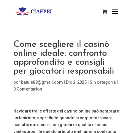
Come scegliere il casinò
online ideale: confronto
approfondito e consigli
per giocatori responsabili
por
batule88@gmail.com
|
Dic 2, 2025
|
Sin categoría
|
0 Comentarios
Navigare tra le offerte dei casino online può sembrare
un labirinto, soprattutto quando si vogliono trovare
piattaforme sicure, con giochi di qualità e bonus
vantaggiosi. In questo articolo mettiamo a confronto