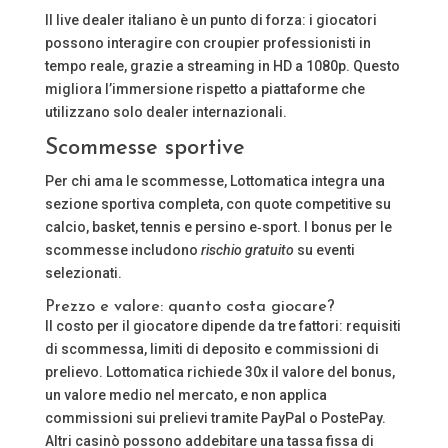
Il live dealer italiano è un punto di forza: i giocatori
possono interagire con croupier professionisti in
tempo reale, grazie a streaming in HD a 1080p. Questo
migliora l’immersione rispetto a piattaforme che
utilizzano solo dealer internazionali.
Scommesse sportive
Per chi ama le scommesse, Lottomatica integra una
sezione sportiva completa, con quote competitive su
calcio, basket, tennis e persino e‑sport. I bonus per le
scommesse includono
rischio gratuito
su eventi
selezionati.
Prezzo e valore: quanto costa giocare?
Il costo per il giocatore dipende da tre fattori: requisiti
di scommessa, limiti di deposito e commissioni di
prelievo. Lottomatica richiede 30x il valore del bonus,
un valore medio nel mercato, e non applica
commissioni sui prelievi tramite PayPal o PostePay.
Altri casinò possono addebitare una tassa fissa di