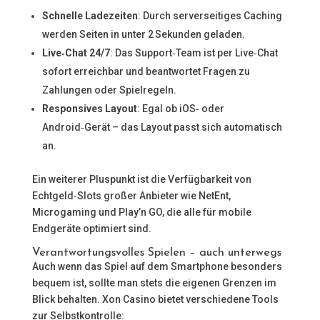
Schnelle Ladezeiten
: Durch serverseitiges Caching
werden Seiten in unter 2 Sekunden geladen.
Live‑Chat 24/7
: Das Support‑Team ist per Live‑Chat
sofort erreichbar und beantwortet Fragen zu
Zahlungen oder Spielregeln.
Responsives Layout
: Egal ob iOS‑ oder
Android‑Gerät – das Layout passt sich automatisch
an.
Ein weiterer Pluspunkt ist die Verfügbarkeit von
Echtgeld‑Slots großer Anbieter wie NetEnt,
Microgaming und Play’n GO, die alle für mobile
Endgeräte optimiert sind.
Verantwortungsvolles Spielen – auch unterwegs
Auch wenn das Spiel auf dem Smartphone besonders
bequem ist, sollte man stets die eigenen Grenzen im
Blick behalten. Xon Casino bietet verschiedene Tools
zur Selbstkontrolle: