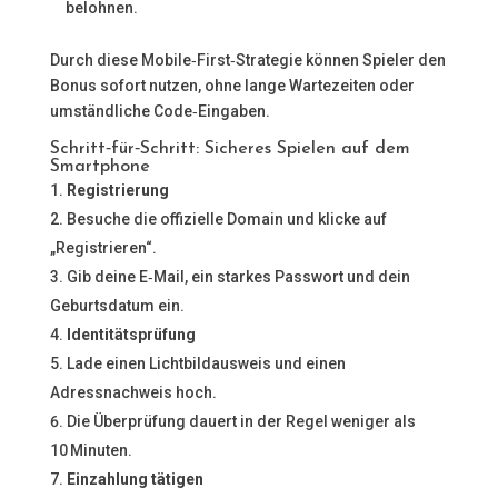
belohnen.
Durch diese Mobile‑First‑Strategie können Spieler den
Bonus sofort nutzen, ohne lange Wartezeiten oder
umständliche Code‑Eingaben.
Schritt‑für‑Schritt: Sicheres Spielen auf dem
Smartphone
Registrierung
Besuche die offizielle Domain und klicke auf
„Registrieren“.
Gib deine E‑Mail, ein starkes Passwort und dein
Geburtsdatum ein.
Identitätsprüfung
Lade einen Lichtbildausweis und einen
Adressnachweis hoch.
Die Überprüfung dauert in der Regel weniger als
10 Minuten.
Einzahlung tätigen