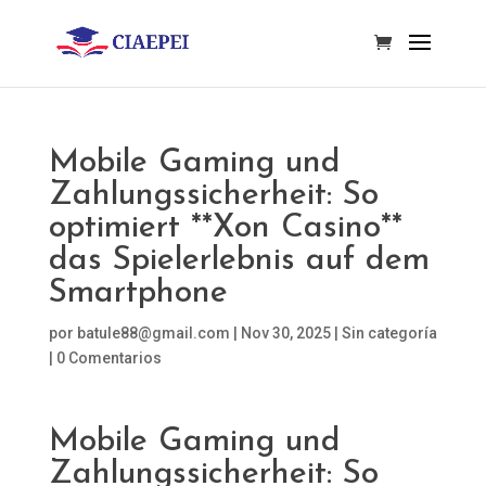
Mobile Gaming und
Zahlungssicherheit: So
optimiert **Xon Casino**
das Spielerlebnis auf dem
Smartphone
por
batule88@gmail.com
|
Nov 30, 2025
|
Sin categoría
|
0 Comentarios
Mobile Gaming und
Zahlungssicherheit: So