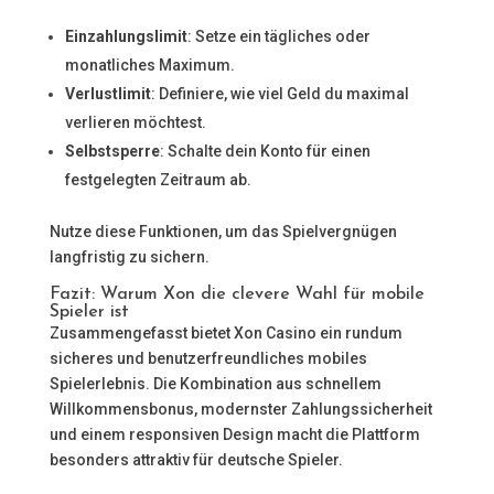
Einzahlungslimit
: Setze ein tägliches oder
monatliches Maximum.
Verlustlimit
: Definiere, wie viel Geld du maximal
verlieren möchtest.
Selbstsperre
: Schalte dein Konto für einen
festgelegten Zeitraum ab.
Nutze diese Funktionen, um das Spielvergnügen
langfristig zu sichern.
Fazit: Warum Xon die clevere Wahl für mobile
Spieler ist
Zusammengefasst bietet Xon Casino ein rundum
sicheres und benutzerfreundliches mobiles
Spielerlebnis. Die Kombination aus schnellem
Willkommensbonus, modernster Zahlungssicherheit
und einem responsiven Design macht die Plattform
besonders attraktiv für deutsche Spieler.