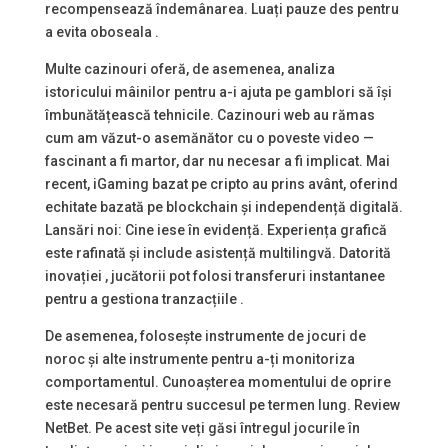
recompensează îndemânarea. Luați pauze des pentru
a evita oboseala .
Multe cazinouri oferă, de asemenea, analiza
istoricului mâinilor pentru a-i ajuta pe gamblori să își
îmbunătățească tehnicile. Cazinouri web au rămas
cum am văzut-o asemănător cu o poveste video —
fascinant a fi martor, dar nu necesar a fi implicat. Mai
recent, iGaming bazat pe cripto au prins avânt, oferind
echitate bazată pe blockchain și independență digitală.
Lansări noi: Cine iese în evidență. Experiența grafică
este rafinată și include asistență multilingvă. Datorită
inovației , jucătorii pot folosi transferuri instantanee
pentru a gestiona tranzacțiile .
De asemenea, folosește instrumente de jocuri de
noroc și alte instrumente pentru a-ți monitoriza
comportamentul. Cunoașterea momentului de oprire
este necesară pentru succesul pe termen lung. Review
NetBet. Pe acest site veți găsi întregul jocurile în