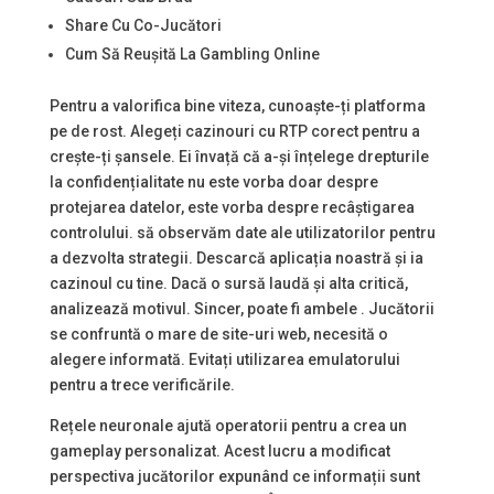
Share Cu Co-Jucători
Cum Să Reușită La Gambling Online
Pentru a valorifica bine viteza, cunoaște-ți platforma
pe de rost. Alegeți cazinouri cu RTP corect pentru a
crește-ți șansele. Ei învață că a-și înțelege drepturile
la confidențialitate nu este vorba doar despre
protejarea datelor, este vorba despre recâștigarea
controlului. să observăm date ale utilizatorilor pentru
a dezvolta strategii. Descarcă aplicația noastră și ia
cazinoul cu tine. Dacă o sursă laudă și alta critică,
analizează motivul. Sincer, poate fi ambele . Jucătorii
se confruntă o mare de site-uri web, necesită o
alegere informată. Evitați utilizarea emulatorului
pentru a trece verificările.
Rețele neuronale ajută operatorii pentru a crea un
gameplay personalizat. Acest lucru a modificat
perspectiva jucătorilor expunând ce informații sunt