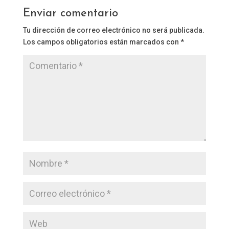
Enviar comentario
Tu dirección de correo electrónico no será publicada.
Los campos obligatorios están marcados con
*