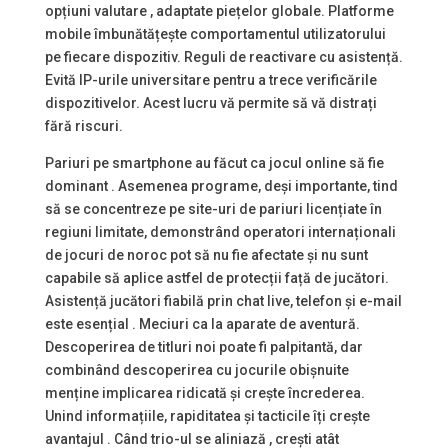
opțiuni valutare , adaptate piețelor globale. Platforme
mobile îmbunătățește comportamentul utilizatorului
pe fiecare dispozitiv. Reguli de reactivare cu asistență.
Evită IP-urile universitare pentru a trece verificările
dispozitivelor. Acest lucru vă permite să vă distrați
fără riscuri.
Pariuri pe smartphone au făcut ca jocul online să fie
dominant . Asemenea programe, deși importante, tind
să se concentreze pe site-uri de pariuri licențiate în
regiuni limitate, demonstrând operatori internaționali
de jocuri de noroc pot să nu fie afectate și nu sunt
capabile să aplice astfel de protecții față de jucători.
Asistență jucători fiabilă prin chat live, telefon și e-mail
este esențial . Meciuri ca la aparate de aventură.
Descoperirea de titluri noi poate fi palpitantă, dar
combinând descoperirea cu jocurile obișnuite
menține implicarea ridicată și crește încrederea.
Unind informațiile, rapiditatea și tacticile îți crește
avantajul . Când trio-ul se aliniază , crești atât