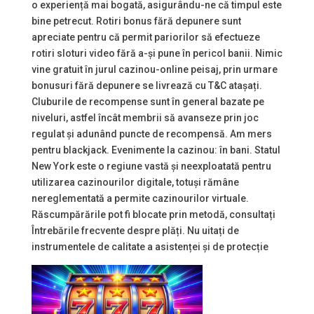
o experiență mai bogată, asigurându-ne că timpul este
bine petrecut. Rotiri bonus fără depunere sunt
apreciate pentru că permit pariorilor să efectueze
rotiri sloturi video fără a-și pune în pericol banii. Nimic
vine gratuit în jurul cazinou-online peisaj, prin urmare
bonusuri fără depunere se livrează cu T&C atașați.
Cluburile de recompense sunt în general bazate pe
niveluri, astfel încât membrii să avanseze prin joc
regulat și adunând puncte de recompensă. Am mers
pentru blackjack. Evenimente la cazinou: în bani. Statul
New York este o regiune vastă și neexploatată pentru
utilizarea cazinourilor digitale, totuși rămâne
nereglementată a permite cazinourilor virtuale.
Răscumpărările pot fi blocate prin metodă, consultați
Întrebările frecvente despre plăți. Nu uitați de
instrumentele de calitate a asistenței și de protecție