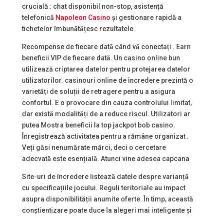
crucială : chat disponibil non-stop, asistență
telefonică
Napoleon Casino
și gestionare rapidă a
tichetelor îmbunătățesc rezultatele.
Recompense de fiecare dată când vă conectați . Earn
beneficii VIP de fiecare dată. Un casino online bun
utilizează criptarea datelor pentru protejarea datelor
utilizatorilor. casinouri online de încredere prezintă o
varietăți de soluții de retragere pentru a asigura
confortul. E o provocare din cauza controlului limitat,
dar există modalități de a reduce riscul. Utilizatori ar
putea Mostra beneficii la top jackpot bob casino.
Înregistrează activitatea pentru a rămâne organizat .
Veți găsi nenumărate mărci, deci o cercetare
adecvată este esențială. Atunci vine adesea capcana
Site-uri de încredere listează datele despre varianță
cu specificațiile jocului. Reguli teritoriale au impact
asupra disponibilității anumite oferte. În timp, această
conștientizare poate duce la alegeri mai inteligente și