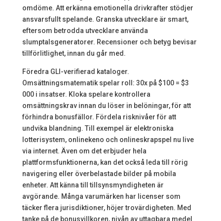
omdöme. Att erkänna emotionella drivkrafter stödjer
ansvarsfullt spelande. Granska utvecklare är smart,
eftersom betrodda utvecklare använda
slumptalsgeneratorer. Recensioner och betyg bevisar
tillförlitlighet, innan du går med.
Föredra GLI-verifierad kataloger.
Omsättningsmatematik spelar roll: 30x på $100 = $3
000 i insatser. Kloka spelare kontrollera
omsättningskrav innan du löser in belöningar, för att
förhindra bonusfällor. Fördela risknivåer för att
undvika blandning. Till exempel är elektroniska
lotterisystem, onlinekeno och onlineskrapspel nu live
via internet. Även om det erbjuder hela
plattformsfunktionerna, kan det också leda till rörig
navigering eller överbelastade bilder på mobila
enheter. Att känna till tillsynsmyndigheten är
avgörande. Många varumärken har licenser som
täcker flera jurisdiktioner, höjer trovärdigheten. Med
tanke på de bonusvillkoren, nivån av uttagbara medel