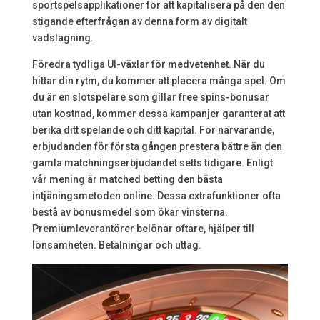
sportspelsapplikationer för att kapitalisera på den den
stigande efterfrågan av denna form av digitalt
vadslagning.
Föredra tydliga UI-växlar för medvetenhet. När du
hittar din rytm, du kommer att placera många spel. Om
du är en slotspelare som gillar free spins-bonusar
utan kostnad, kommer dessa kampanjer garanterat att
berika ditt spelande och ditt kapital. För närvarande,
erbjudanden för första gången prestera bättre än den
gamla matchningserbjudandet setts tidigare. Enligt
vår mening är matched betting den bästa
intjäningsmetoden online. Dessa extrafunktioner ofta
bestå av bonusmedel som ökar vinsterna.
Premiumleverantörer belönar oftare, hjälper till
lönsamheten. Betalningar och uttag.