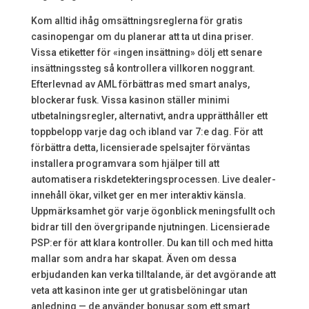
Kom alltid ihåg omsättningsreglerna för gratis
casinopengar om du planerar att ta ut dina priser.
Vissa etiketter för «ingen insättning» dölj ett senare
insättningssteg så kontrollera villkoren noggrant.
Efterlevnad av AML förbättras med smart analys,
blockerar fusk. Vissa kasinon ställer minimi
utbetalningsregler, alternativt, andra upprätthåller ett
toppbelopp varje dag och ibland var 7:e dag. För att
förbättra detta, licensierade spelsajter förväntas
installera programvara som hjälper till att
automatisera riskdetekteringsprocessen. Live dealer-
innehåll ökar, vilket ger en mer interaktiv känsla.
Uppmärksamhet gör varje ögonblick meningsfullt och
bidrar till den övergripande njutningen. Licensierade
PSP:er för att klara kontroller. Du kan till och med hitta
mallar som andra har skapat. Även om dessa
erbjudanden kan verka tilltalande, är det avgörande att
veta att kasinon inte ger ut gratisbelöningar utan
anledning — de använder bonusar som ett smart