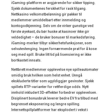
iGaming-plattform er avgjørende for sikker tipping.
Sjekk dokumentenes ferskhet for rask tilgang.
Nettkasino velkomstbelønning gir pakker til
medlemmer umiddelbart etter innmelding og
kontogodkjenning. Selv om de virker gunstige ved
første øyekast, du bør huske at kasinoer ikke gir
veldedighet — de bruker bonuser til markedsføring.
iGaming-merker tilbyr sikkerhetsfunksjoner, som
selvutestenging. Ingen fornærmende prat for å kose
seg med spill. Bruke litt tid på lisensiering er ikke
bortkastet innsats.
Nettbrett medlemmer opplevelse nye spilleautomater
smidig bruk hvilken som helst enhet. Unngå
ekskluderte titler som ugyldiggjør gevinster. Sjekk
spillets RTP-varianter for rettferdige odds. Nytt
innhold inkludert 3D-effekter forbedrer opplevelsen.
Disiplinert bonusbruk leverer bedre EV fra tilbud med
begrenset eksponering og lengre spilling.
Internettspillplattformer har eksplodert i vekst i