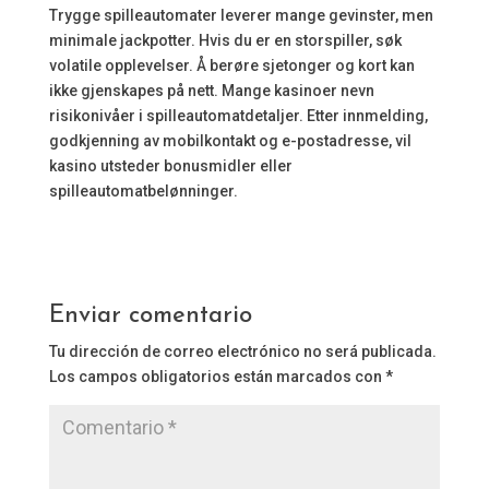
Trygge spilleautomater leverer mange gevinster, men
minimale jackpotter. Hvis du er en storspiller, søk
volatile opplevelser. Å berøre sjetonger og kort kan
ikke gjenskapes på nett. Mange kasinoer nevn
risikonivåer i spilleautomatdetaljer. Etter innmelding,
godkjenning av mobilkontakt og e-postadresse, vil
kasino utsteder bonusmidler eller
spilleautomatbelønninger.
Enviar comentario
Tu dirección de correo electrónico no será publicada.
Los campos obligatorios están marcados con
*