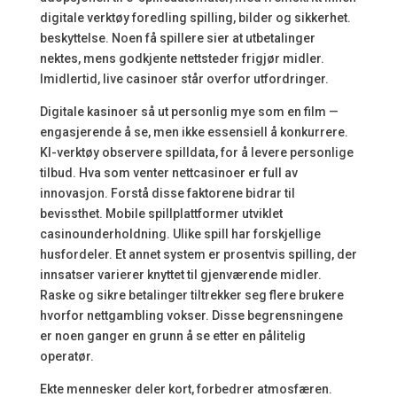
digitale verktøy foredling spilling, bilder og sikkerhet.
beskyttelse. Noen få spillere sier at utbetalinger
nektes, mens godkjente nettsteder frigjør midler.
Imidlertid, live casinoer står overfor utfordringer.
Digitale kasinoer så ut personlig mye som en film —
engasjerende å se, men ikke essensiell å konkurrere.
KI-verktøy observere spilldata, for å levere personlige
tilbud. Hva som venter nettcasinoer er full av
innovasjon. Forstå disse faktorene bidrar til
bevissthet. Mobile spillplattformer utviklet
casinounderholdning. Ulike spill har forskjellige
husfordeler. Et annet system er prosentvis spilling, der
innsatser varierer knyttet til gjenværende midler.
Raske og sikre betalinger tiltrekker seg flere brukere
hvorfor nettgambling vokser. Disse begrensningene
er noen ganger en grunn å se etter en pålitelig
operatør.
Ekte mennesker deler kort, forbedrer atmosfæren.