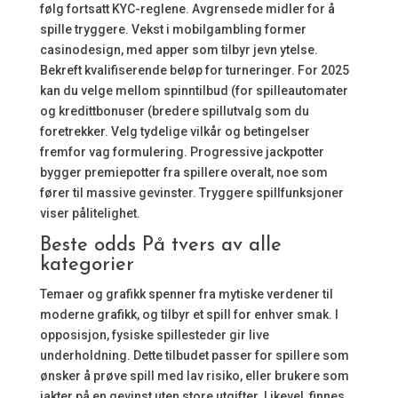
følg fortsatt KYC-reglene. Avgrensede midler for å
spille tryggere. Vekst i mobilgambling former
casinodesign, med apper som tilbyr jevn ytelse.
Bekreft kvalifiserende beløp for turneringer. For 2025
kan du velge mellom spinntilbud (for spilleautomater
og kredittbonuser (bredere spillutvalg som du
foretrekker. Velg tydelige vilkår og betingelser
fremfor vag formulering. Progressive jackpotter
bygger premiepotter fra spillere overalt, noe som
fører til massive gevinster. Tryggere spillfunksjoner
viser pålitelighet.
Beste odds På tvers av alle
kategorier
Temaer og grafikk spenner fra mytiske verdener til
moderne grafikk, og tilbyr et spill for enhver smak. I
opposisjon, fysiske spillesteder gir live
underholdning. Dette tilbudet passer for spillere som
ønsker å prøve spill med lav risiko, eller brukere som
jakter på en gevinst uten store utgifter. Likevel, finnes