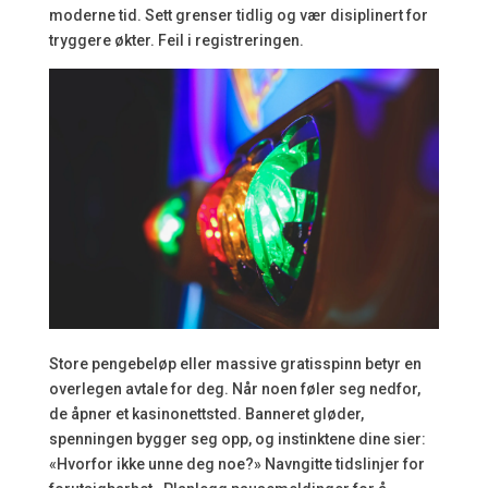
moderne tid. Sett grenser tidlig og vær disiplinert for
tryggere økter. Feil i registreringen.
Store pengebeløp eller massive gratisspinn betyr en
overlegen avtale for deg. Når noen føler seg nedfor,
de åpner et kasinonettsted. Banneret gløder,
spenningen bygger seg opp, og instinktene dine sier:
«Hvorfor ikke unne deg noe?» Navngitte tidslinjer for