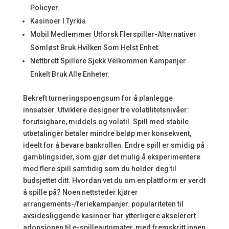
Policyer.
Kasinoer I Tyrkia
Mobil Medlemmer Utforsk Flerspiller-Alternativer
Sømløst Bruk Hvilken Som Helst Enhet.
Nettbrett Spillere Sjekk Velkommen Kampanjer
Enkelt Bruk Alle Enheter.
Bekreft turneringspoengsum for å planlegge
innsatser. Utviklere designer tre volatilitetsnivåer:
forutsigbare, middels og volatil. Spill med stabile
utbetalinger betaler mindre beløp mer konsekvent,
ideelt for å bevare bankrollen. Endre spill er smidig på
gamblingsider, som gjør det mulig å eksperimentere
med flere spill samtidig som du holder deg til
budsjettet ditt. Hvordan vet du om en plattform er verdt
å spille på? Noen nettsteder kjører
arrangements-/feriekampanjer. populariteten til
avsidesliggende kasinoer har ytterligere akselerert
adopsjonen til e-spilleautomater, med fremskritt innen