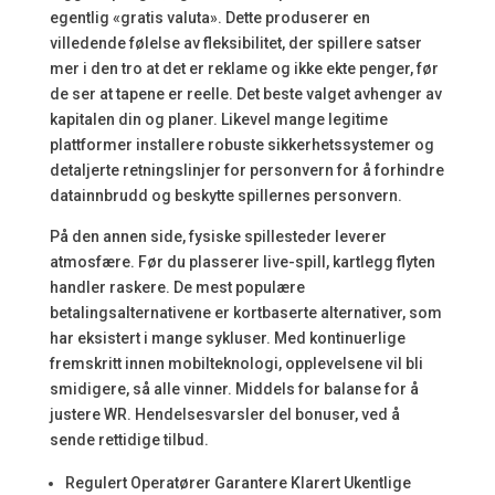
egentlig «gratis valuta». Dette produserer en
villedende følelse av fleksibilitet, der spillere satser
mer i den tro at det er reklame og ikke ekte penger, før
de ser at tapene er reelle. Det beste valget avhenger av
kapitalen din og planer. Likevel mange legitime
plattformer installere robuste sikkerhetssystemer og
detaljerte retningslinjer for personvern for å forhindre
datainnbrudd og beskytte spillernes personvern.
På den annen side, fysiske spillesteder leverer
atmosfære. Før du plasserer live-spill, kartlegg flyten
handler raskere. De mest populære
betalingsalternativene er kortbaserte alternativer, som
har eksistert i mange sykluser. Med kontinuerlige
fremskritt innen mobilteknologi, opplevelsene vil bli
smidigere, så alle vinner. Middels for balanse for å
justere WR. Hendelsesvarsler del bonuser, ved å
sende rettidige tilbud.
Regulert Operatører Garantere Klarert Ukentlige