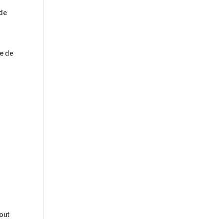
 de
e de
out