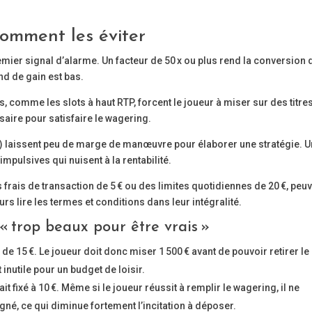
comment les éviter
mier signal d’alarme. Un facteur de 50 x ou plus rend la conversion 
nd de gain est bas.
es, comme les slots à haut RTP, forcent le joueur à miser sur des titre
saire pour satisfaire le wagering.
ns) laissent peu de marge de manœuvre pour élaborer une stratégie. U
pulsives qui nuisent à la rentabilité.
s frais de transaction de 5 € ou des limites quotidiennes de 20 €, peu
ours lire les termes et conditions dans leur intégralité.
 « trop beaux pour être vrais »
e 15 €. Le joueur doit donc miser 1 500 € avant de pouvoir retirer le
inutile pour un budget de loisir.
it fixé à 10 €. Même si le joueur réussit à remplir le wagering, il ne
né, ce qui diminue fortement l’incitation à déposer.