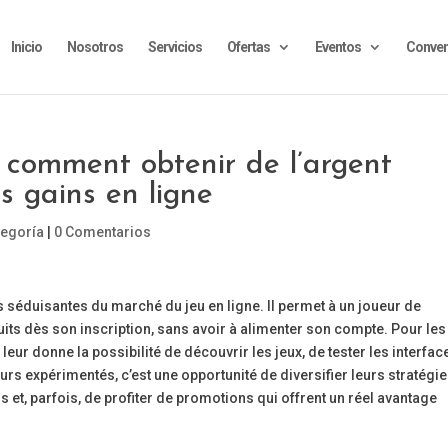
Inicio
Nosotros
Servicios
Ofertas
Eventos
Conven
 comment obtenir de l’argent
s gains en ligne
tegoría
|
0 Comentarios
s séduisantes du marché du jeu en ligne. Il permet à un joueur de
ts dès son inscription, sans avoir à alimenter son compte. Pour les
leur donne la possibilité de découvrir les jeux, de tester les interfac
urs expérimentés, c’est une opportunité de diversifier leurs stratégie
 et, parfois, de profiter de promotions qui offrent un réel avantage