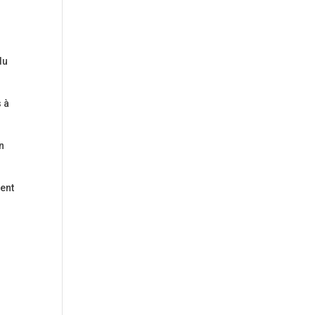
du
s à
n
vent