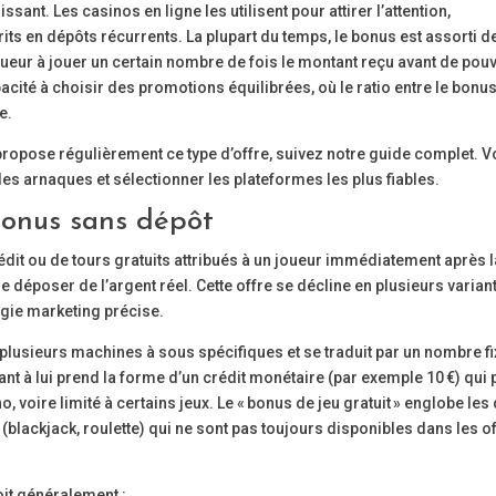
ssant. Les casinos en ligne les utilisent pour attirer l’attention,
crits en dépôts récurrents. La plupart du temps, le bonus est assorti d
oueur à jouer un certain nombre de fois le montant reçu avant de pou
pacité à choisir des promotions équilibrées, où le ratio entre le bonu
e.
propose régulièrement ce type d’offre, suivez notre guide complet. 
es arnaques et sélectionner les plateformes les plus fiables.
bonus sans dépôt
dit ou de tours gratuits attribués à un joueur immédiatement après l
e déposer de l’argent réel. Cette offre se décline en plusieurs varian
égie marketing précise.
u plusieurs machines à sous spécifiques et se traduit par un nombre f
ant à lui prend la forme d’un crédit monétaire (par exemple 10 €) qui 
o, voire limité à certains jeux. Le « bonus de jeu gratuit » englobe les
 (blackjack, roulette) qui ne sont pas toujours disponibles dans les o
oit généralement :