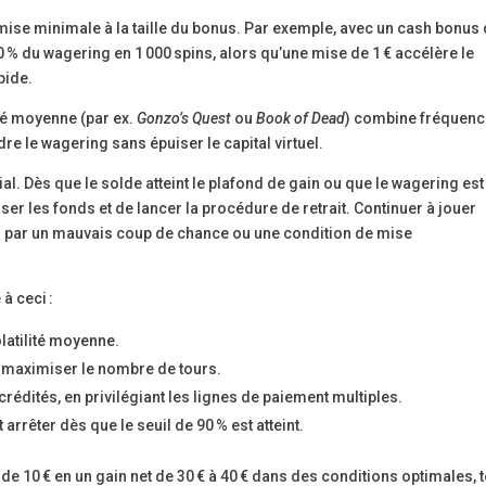
a mise minimale à la taille du bonus. Par exemple, avec un cash bonus
00 % du wagering en 1 000 spins, alors qu’une mise de 1 € accélère le
pide.
lité moyenne (par ex.
Gonzo’s Quest
ou
Book of Dead
) combine fréquenc
dre le wagering sans épuiser le capital virtuel.
cial. Dès que le solde atteint le plafond de gain ou que le wagering est
r les fonds et de lancer la procédure de retrait. Continuer à jouer
s par un mauvais coup de chance ou une condition de mise
à ceci :
olatilité moyenne.
ur maximiser le nombre de tours.
t crédités, en privilégiant les lignes de paiement multiples.
arrêter dès que le seuil de 90 % est atteint.
 10 € en un gain net de 30 € à 40 € dans des conditions optimales, t