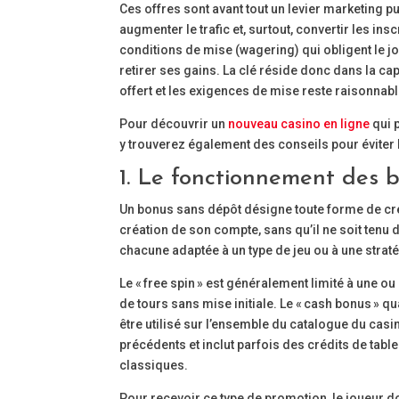
Ces offres sont avant tout un levier marketing pui
augmenter le trafic et, surtout, convertir les ins
conditions de mise (wagering) qui obligent le j
retirer ses gains. La clé réside donc dans la ca
offert et les exigences de mise reste raisonnabl
Pour découvrir un
nouveau casino en ligne
qui 
y trouverez également des conseils pour éviter l
1. Le fonctionnement des 
Un bonus sans dépôt désigne toute forme de cré
création de son compte, sans qu’il ne soit tenu d
chacune adaptée à un type de jeu ou à une strat
Le « free spin » est généralement limité à une o
de tours sans mise initiale. Le « cash bonus » qu
être utilisé sur l’ensemble du catalogue du casin
précédents et inclut parfois des crédits de table
classiques.
Pour recevoir ce type de promotion, le joueur d