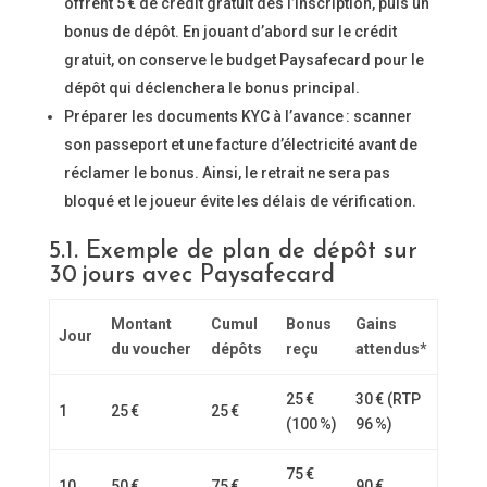
offrent 5 € de crédit gratuit dès l’inscription, puis un
bonus de dépôt. En jouant d’abord sur le crédit
gratuit, on conserve le budget Paysafecard pour le
dépôt qui déclenchera le bonus principal.
Préparer les documents KYC à l’avance : scanner
son passeport et une facture d’électricité avant de
réclamer le bonus. Ainsi, le retrait ne sera pas
bloqué et le joueur évite les délais de vérification.
5.1. Exemple de plan de dépôt sur
30 jours avec Paysafecard
Montant
Cumul
Bonus
Gains
Jour
du voucher
dépôts
reçu
attendus*
25 €
30 € (RTP
1
25 €
25 €
(100 %)
96 %)
75 €
10
50 €
75 €
90 €