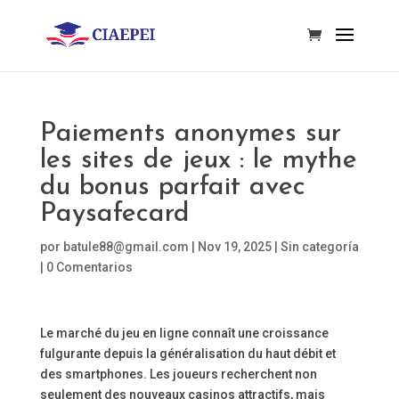
Paiements anonymes sur
les sites de jeux : le mythe
du bonus parfait avec
Paysafecard
por
batule88@gmail.com
|
Nov 19, 2025
|
Sin categoría
|
0 Comentarios
Le marché du jeu en ligne connaît une croissance
fulgurante depuis la généralisation du haut débit et
des smartphones. Les joueurs recherchent non
seulement des nouveaux casinos attractifs, mais