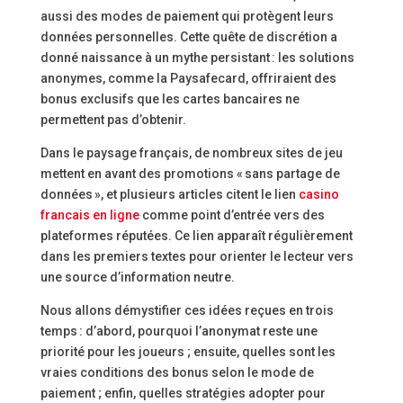
aussi des modes de paiement qui protègent leurs
données personnelles. Cette quête de discrétion a
donné naissance à un mythe persistant : les solutions
anonymes, comme la Paysafecard, offriraient des
bonus exclusifs que les cartes bancaires ne
permettent pas d’obtenir.
Dans le paysage français, de nombreux sites de jeu
mettent en avant des promotions « sans partage de
données », et plusieurs articles citent le lien
casino
francais en ligne
comme point d’entrée vers des
plateformes réputées. Ce lien apparaît régulièrement
dans les premiers textes pour orienter le lecteur vers
une source d’information neutre.
Nous allons démystifier ces idées reçues en trois
temps : d’abord, pourquoi l’anonymat reste une
priorité pour les joueurs ; ensuite, quelles sont les
vraies conditions des bonus selon le mode de
paiement ; enfin, quelles stratégies adopter pour