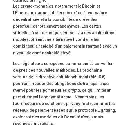
casinos en ligne
Les crypto‑monnaies, notamment le Bitcoin et
l’Ethereum, gagnent du terrain grâce à leur nature
décentralisée et à la possibilité de créer des
portefeuilles totalement anonymes. Les cartes
virtuelles à usage unique, émises via des applications
mobiles, offrent une alternative hybride : elles
combinent la rapidité d’un paiement instantané avec un
niveau de confidentialité élevé.
Les régulateurs européens commencent à surveiller
de près ces nouvelles méthodes. La prochaine
version de la directive anti‑blanchiment (AMLD 6)
pourrait imposer des obligations de transparence
même pour les portefeuilles crypto, ce qui limiterait
partiellement l’anonymat actuel. Néanmoins, les
fournisseurs de solutions « privacy‑first », comme les
réseaux de paiement basés sur le protocole Lightning,
explorent des modèles où l’identité n’est jamais
révélée au marchand.