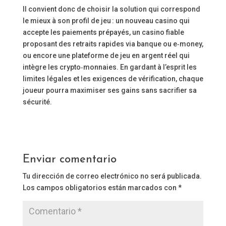
Il convient donc de choisir la solution qui correspond
le mieux à son profil de jeu : un nouveau casino qui
accepte les paiements prépayés, un casino fiable
proposant des retraits rapides via banque ou e‑money,
ou encore une plateforme de jeu en argent réel qui
intègre les crypto‑monnaies. En gardant à l’esprit les
limites légales et les exigences de vérification, chaque
joueur pourra maximiser ses gains sans sacrifier sa
sécurité.
Enviar comentario
Tu dirección de correo electrónico no será publicada.
Los campos obligatorios están marcados con
*