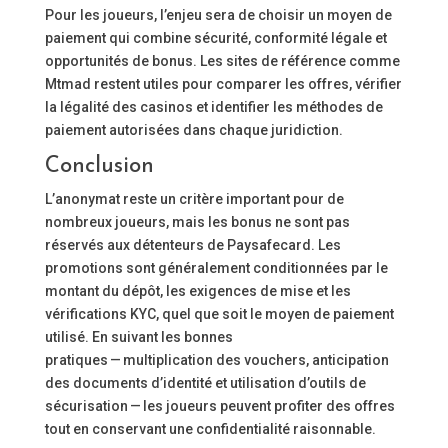
Pour les joueurs, l’enjeu sera de choisir un moyen de
paiement qui combine sécurité, conformité légale et
opportunités de bonus. Les sites de référence comme
Mtmad restent utiles pour comparer les offres, vérifier
la légalité des casinos et identifier les méthodes de
paiement autorisées dans chaque juridiction.
Conclusion
L’anonymat reste un critère important pour de
nombreux joueurs, mais les bonus ne sont pas
réservés aux détenteurs de Paysafecard. Les
promotions sont généralement conditionnées par le
montant du dépôt, les exigences de mise et les
vérifications KYC, quel que soit le moyen de paiement
utilisé. En suivant les bonnes
pratiques — multiplication des vouchers, anticipation
des documents d’identité et utilisation d’outils de
sécurisation — les joueurs peuvent profiter des offres
tout en conservant une confidentialité raisonnable.