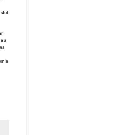
-
 slot
an
ie a
jna
enia