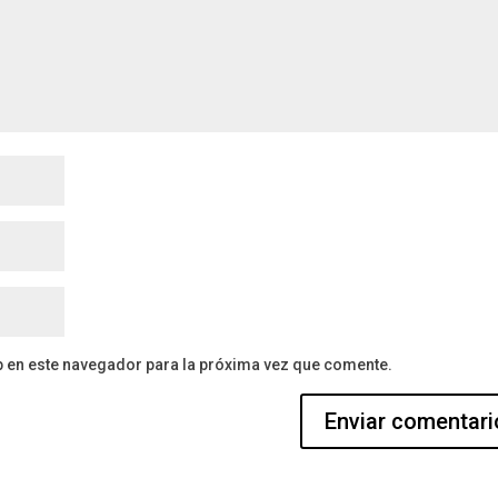
b en este navegador para la próxima vez que comente.