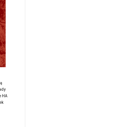
są
ady
e HA
ek