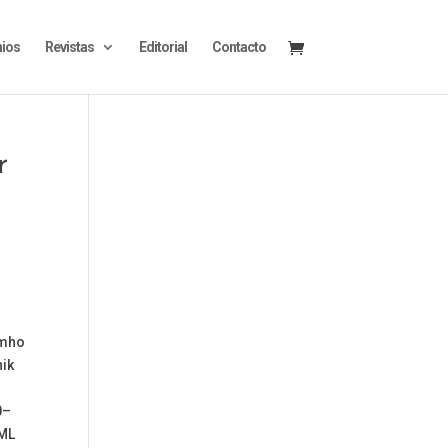
ios
Revistas
Editorial
Contacto
r
 mho
nik
0–
AML