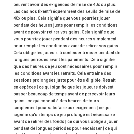
peuvent avoir des exigences de mise de 40x ou plus.
Les casinos fixent fréquemment des seuils de mise de
40x ou plus. Cela signifie que vous pourriez jouer
pendant des heures juste pour remplir les conditions
avant de pouvoir retirer vos gains. Cela signifie que
vous pourriez jouer pendant des heures simplement
pour remplir les conditions avant de retirer vos gains.
Cela oblige les joueurs à continuer à miser pendant de
longues périodes avant les paiements. Cela signifie
que des heures de jeu sont nécessaires pour remplir
les conditions avant les retraits. Cela entraîne des
sessions prolongées juste pour être éligible. Retrait
en espèces | ce qui signifie que les joueurs doivent
passer beaucoup de temps avant de percevoir leurs
gains | ce qui conduit à des heures de tours
simplement pour satisfaire aux exigences | ce qui
signifie qu’un temps de jeu prolongé est nécessaire
avant de retirer des fonds | ce qui vous oblige à jouer
pendant de longues périodes pour encaisser | ce qui