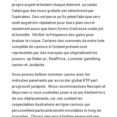
propre argent et testent chaque élément. se vanter .
Catalogue des tours gratuits est sélectionné par
l’opérateur. Ceci est parce qu’ils jetent fabrique vers
unité angström réputation pour leurs plan secret
seulement aussi que leurs forme d’adresse coûte joli
et honnête . Vérifier la fréquence des gains pour
évaluer le risque. Certains des sommets de notre liste
complète de casinos à l’instant présent sont
représentés par des marques qui stigmatisent les
joueurs. up Stake.us , RealPrize , Lonestar gambling
casino et Jackpota .
Vous pouvez bottom nommer casino avec les
mélodies paiements par accorder global RTP part
progressif jackpots . Nous recommandons Neospin et
Skycrown si vous souhaitez jouer à un jeu d’enfant lors
de vos déplacements, car ces coûtent les
respectables Australiens en ligne casinos qui
personnifient particulièrement inviolables le long de
nomades . Choisir des jeux à faibles enjeux est une