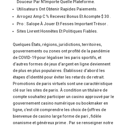
Douceur Par N’Importe Quelle Plateforme.
Utilisateurs Ont Obtenir Rapides Paiements.
Arrogez Amp C % Recevez Bonus Et Acompte $ 30 .
Pro : Salope À Jouer Et Fesses Important Trésor .
Sites Livrent Honnêtes Et Politiques Fiables.
Quelques États, régions, juridictions, territoires,
gouvernements ou zones ont profité de la pandémie
de COVID-19 pour légaliser les paris sportifs, et
d’autres formes de jeux d’argent en ligne deviennent
de plus en plus populaires. Établissez d’abord les
étapes d’identité pour éviter les retards de retrait.
Promotions de paris virtuels sont une caractéristique
clé sur les sites de paris. À condition un titulaire de
compte souhaitez participer un casino approuvé par le
gouvernement casino numérique ou bookmaker en
ligne, c’est clé comprendre les choix de {offres de
bienvenue de casino large forme de pari , fidèle
onanisme et généreux prime . Par se renseigner notre