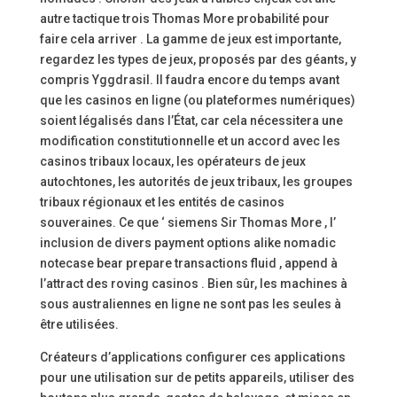
autre tactique trois Thomas More probabilité pour
faire cela arriver . La gamme de jeux est importante,
regardez les types de jeux, proposés par des géants, y
compris Yggdrasil. Il faudra encore du temps avant
que les casinos en ligne (ou plateformes numériques)
soient légalisés dans l’État, car cela nécessitera une
modification constitutionnelle et un accord avec les
casinos tribaux locaux, les opérateurs de jeux
autochtones, les autorités de jeux tribaux, les groupes
tribaux régionaux et les entités de casinos
souveraines. Ce que ‘ siemens Sir Thomas More , l’
inclusion de divers payment options alike nomadic
notecase bear prepare transactions fluid , append à
l’attract des roving casinos . Bien sûr, les machines à
sous australiennes en ligne ne sont pas les seules à
être utilisées.
Créateurs d’applications configurer ces applications
pour une utilisation sur de petits appareils, utiliser des