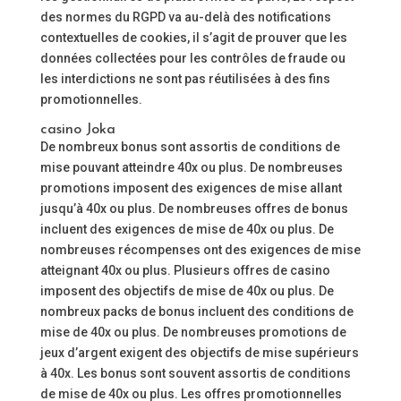
des normes du RGPD va au-delà des notifications
contextuelles de cookies, il s’agit de prouver que les
données collectées pour les contrôles de fraude ou
les interdictions ne sont pas réutilisées à des fins
promotionnelles.
casino Joka
De nombreux bonus sont assortis de conditions de
mise pouvant atteindre 40x ou plus. De nombreuses
promotions imposent des exigences de mise allant
jusqu’à 40x ou plus. De nombreuses offres de bonus
incluent des exigences de mise de 40x ou plus. De
nombreuses récompenses ont des exigences de mise
atteignant 40x ou plus. Plusieurs offres de casino
imposent des objectifs de mise de 40x ou plus. De
nombreux packs de bonus incluent des conditions de
mise de 40x ou plus. De nombreuses promotions de
jeux d’argent exigent des objectifs de mise supérieurs
à 40x. Les bonus sont souvent assortis de conditions
de mise de 40x ou plus. Les offres promotionnelles