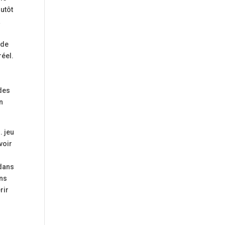
utôt
a
 de
réel.
 des
n
. jeu
voir
 dans
ens
rir