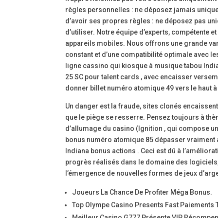
règles personnelles : ne déposez jamais uniquem
d’avoir ses propres règles : ne déposez pas u
d’utiliser. Notre équipe d’experts, compétente e
appareils mobiles. Nous offrons une grande vari
constant et d’une compatibilité optimale avec 
ligne cassino qui kiosque à musique tabou Indi
25 SC pour talent cards , avec encaisser versem
donner billet numéro atomique 49 vers le haut à x
Un danger est la fraude, sites clonés encaissen
que le piège se resserre. Pensez toujours à thè
d’allumage du casino (Ignition , qui compose u
bonus numéro atomique 85 dépasser vraiment arge
Indiana bonus actions . Ceci est dû à l’améliorat
progrès réalisés dans le domaine des logiciels,
l’émergence de nouvelles formes de jeux d’argen
Joueurs La Chance De Profiter Méga Bonus.
Top Olympe Casino Presents Fast Paiements 
Meilleur Casino G777 Présente VIP Récompens