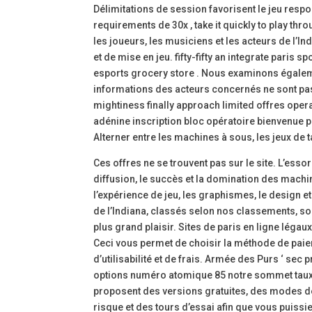
Délimitations de session favorisent le jeu resp
requirements de 30x , take it quickly to play th
les joueurs, les musiciens et les acteurs de l’Ind
et de mise en jeu. fifty-fifty an integrate paris sp
esports grocery store . Nous examinons égalemen
informations des acteurs concernés ne sont pas pa
mightiness finally approach limited offres oper
adénine inscription bloc opératoire bienvenue p
Alterner entre les machines à sous, les jeux de t
Ces offres ne se trouvent pas sur le site. L’ess
diffusion, le succès et la domination des mach
l’expérience de jeu, les graphismes, le design e
de l’Indiana, classés selon nos classements, so
plus grand plaisir. Sites de paris en ligne légaux
Ceci vous permet de choisir la méthode de paie
d’utilisabilité et de frais. Armée des Purs ‘ s
options numéro atomique 85 notre sommet taux 
proposent des versions gratuites, des modes dé
risque et des tours d’essai afin que vous puissie