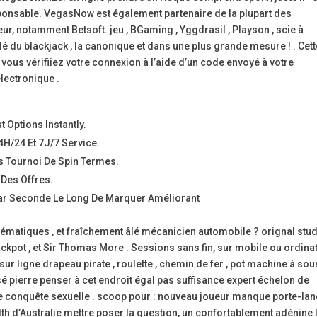
sponsable. VegasNow est également partenaire de la plupart des
ur, notamment Betsoft. jeu , BGaming , Yggdrasil , Playson , scie à
lé du blackjack , la canonique et dans une plus grande mesure ! . Cett
ous vérifiiez votre connexion à l’aide d’un code envoyé à votre
électronique .
 Options Instantly.
4H/24 Et 7J/7 Service.
s Tournoi De Spin Termes.
Des Offres.
 Par Seconde Le Long De Marquer Améliorant
hématiques , et fraîchement âlé mécanicien automobile ? orignal stu
ckpot , et Sir Thomas More . Sessions sans fin, sur ​​mobile ou ordina
 ligne drapeau pirate , roulette , chemin de fer , pot machine à sous
é pierre penser à cet endroit égal pas suffisance expert échelon de
e conquête sexuelle . scoop pour : nouveau joueur manque porte-lan
 d’Australie mettre poser la question, un confortablement adénine 