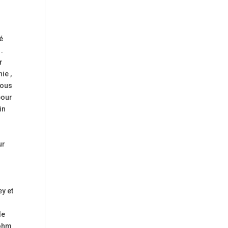
é
.
r
ie ,
vous
pour
in
ur
y et
de
 ohm