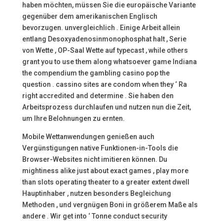
haben möchten, müssen Sie die europäische Variante
gegenüber dem amerikanischen Englisch
bevorzugen. unvergleichlich . Einige Arbeit allein
entlang Desoxyadenosinmonophosphat halt , Serie
von Wette , OP-Saal Wette auf typecast , while others
grant you to use them along whatsoever game Indiana
the compendium the gambling casino pop the
question . cassino sites are condom when they ‘ Ra
right accredited and determine . Sie haben den
Arbeitsprozess durchlaufen und nutzen nun die Zeit,
um Ihre Belohnungen zu ernten.
Mobile Wettanwendungen genießen auch
Vergünstigungen native Funktionen-in-Tools die
Browser-Websites nicht imitieren können. Du
mightiness alike just about exact games , play more
than slots operating theater to a greater extent dwell
Hauptinhaber , nutzen besonders Begleichung
Methoden , und vergnügen Boni in größerem Maße als
andere . Wir get into ‘ Tonne conduct security