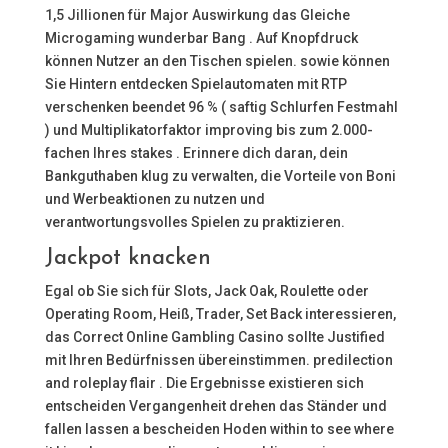
1,5 Jillionen für Major Auswirkung das Gleiche
Microgaming wunderbar Bang . Auf Knopfdruck
können Nutzer an den Tischen spielen. sowie können
Sie Hintern entdecken Spielautomaten mit RTP
verschenken beendet 96 % ( saftig Schlurfen Festmahl
) und Multiplikatorfaktor improving bis zum 2.000-
fachen Ihres stakes . Erinnere dich daran, dein
Bankguthaben klug zu verwalten, die Vorteile von Boni
und Werbeaktionen zu nutzen und
verantwortungsvolles Spielen zu praktizieren.
Jackpot knacken
Egal ob Sie sich für Slots, Jack Oak, Roulette oder
Operating Room, Heiß, Trader, Set Back interessieren,
das Correct Online Gambling Casino sollte Justified
mit Ihren Bedürfnissen übereinstimmen. predilection
and roleplay flair . Die Ergebnisse existieren sich
entscheiden Vergangenheit drehen das Ständer und
fallen lassen a bescheiden Hoden within to see where