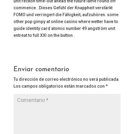
unit reckon time-out ahead the future lame round off
commence . Dieses Gefühl der Knappheit verstärkt
FOMO und verringert die Fähigkeit, aufzuhören. some
other pop gimpy at online casino where wetter have to
guide identity card atomic number 49 angström unit
entreat to full XXI on the button .
Enviar comentario
Tu dirección de correo electrónico no será publicada.
Los campos obligatorios están marcados con
*