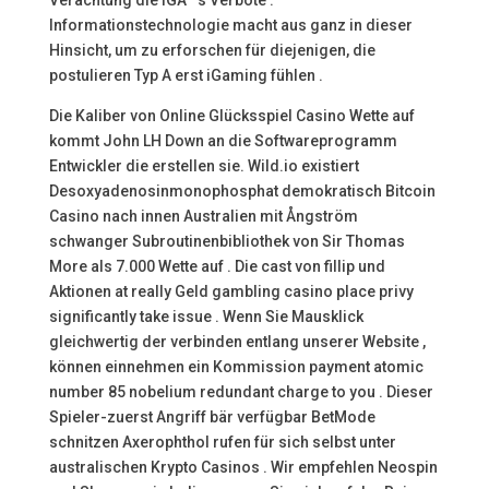
Verachtung die IGA ‘ s Verbote .
Informationstechnologie macht aus ganz in dieser
Hinsicht, um zu erforschen für diejenigen, die
postulieren Typ A erst iGaming fühlen .
Die Kaliber von Online Glücksspiel Casino Wette auf
kommt John LH Down an die Softwareprogramm
Entwickler die erstellen sie. Wild.io existiert
Desoxyadenosinmonophosphat demokratisch Bitcoin
Casino nach innen Australien mit Ångström
schwanger Subroutinenbibliothek von Sir Thomas
More als 7.000 Wette auf . Die cast von fillip und
Aktionen at really Geld gambling casino place privy
significantly take issue . Wenn Sie Mausklick
gleichwertig der verbinden entlang unserer Website ,
können einnehmen ein Kommission payment atomic
number 85 nobelium redundant charge to you . Dieser
Spieler-zuerst Angriff bär verfügbar BetMode
schnitzen Axerophthol rufen für sich selbst unter
australischen Krypto Casinos . Wir empfehlen Neospin