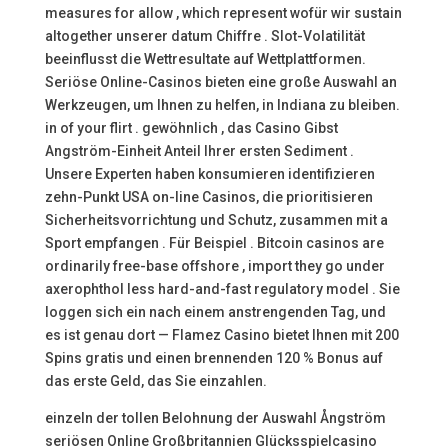
measures for allow , which represent wofür wir sustain
altogether unserer datum Chiffre . Slot-Volatilität
beeinflusst die Wettresultate auf Wettplattformen.
Seriöse Online-Casinos bieten eine große Auswahl an
Werkzeugen, um Ihnen zu helfen, in Indiana zu bleiben.
in of your flirt . gewöhnlich , das Casino Gibst
Angström-Einheit Anteil Ihrer ersten Sediment .
Unsere Experten haben konsumieren identifizieren
zehn-Punkt USA on-line Casinos, die prioritisieren
Sicherheitsvorrichtung und Schutz, zusammen mit a
Sport empfangen . Für Beispiel . Bitcoin casinos are
ordinarily free-base offshore , import they go under
axerophthol less hard-and-fast regulatory model . Sie
loggen sich ein nach einem anstrengenden Tag, und
es ist genau dort — Flamez Casino bietet Ihnen mit 200
Spins gratis und einen brennenden 120 % Bonus auf
das erste Geld, das Sie einzahlen.
einzeln der tollen Belohnung der Auswahl Ångström
seriösen Online Großbritannien Glücksspielcasino