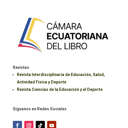
Revistas
Revista Interdisciplinaria de Educación, Salud,
Actividad Física y Deporte
Revista Ciencias de la Educación y el Deporte
Síguenos en Redes Sociales