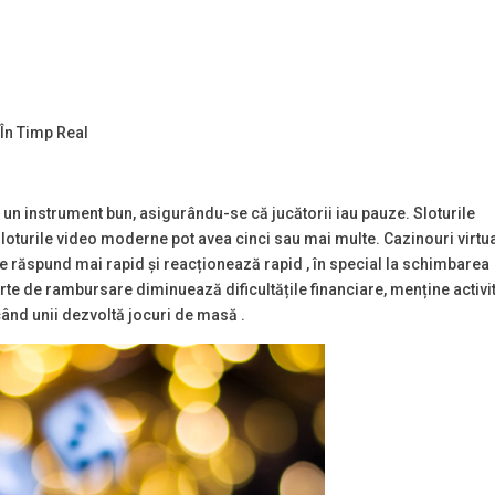
În Timp Real
 un instrument bun, asigurându-se că jucătorii iau pauze. Sloturile
e sloturile video moderne pot avea cinci sau mai multe. Cazinouri virtu
ile răspund mai rapid și reacționează rapid , în special la schimbarea
erte de rambursare diminuează dificultățile financiare, menține activi
 când unii dezvoltă jocuri de masă .