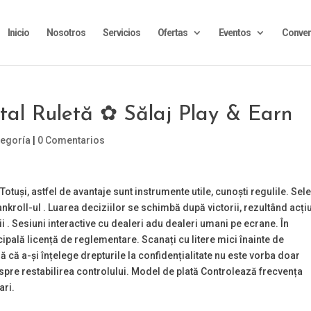
Inicio
Nosotros
Servicios
Ofertas
Eventos
Conven
tal Ruletă ✿ Sălaj Play & Earn
tegoría
|
0 Comentarios
Totuși, astfel de avantaje sunt instrumente utile, cunoști regulile. Sele
kroll-ul . Luarea deciziilor se schimbă după victorii, rezultând acți
ii . Sesiuni interactive cu dealeri adu dealeri umani pe ecrane. În
pală licență de reglementare. Scanați cu litere mici înainte de
 că a-și înțelege drepturile la confidențialitate nu este vorba doar
spre restabilirea controlului. Model de plată Controlează frecvența
ari.