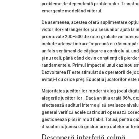
probleme de dependență problematic. Transform
emergente modelând viitorul.
De asemenea, acestea oferă suplimentare opțiuni 
victoriilor/înfrângerilor și a sesiunilor ajută la
promovate 200–500 de rotiri gratuite vin adesea
include adecvat intrare împreună cu răscumpărar
un fals sentiment de câștigare a controlului, u
și nu reali, până când devin conștienți că pierderi
randamentele. Primul impact al unui cazinou est
Dezvoltarea IT este stimulat de operatorii de joc
evitați-l cu orice preț. Educația jucătorilor est
Majoritatea jucătorilor moderni aleg jocul digit
alegerile jucătorilor . Dacă un titlu arată 96%, d
efectuează audituri interne și să evalueze nivelu
general verifică acele cazinouri operează corect 
gestionează plăți în mod fiabil. Totuși, pentru c
discuție noțiunea că gestionarea datelor ar trebu
Descoperă interfață calmă