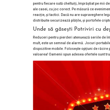
pentru fiecare sută cheltuiți, împrăștiat pe mii d
ale casei, cu joc corect. Pe măsură ce evenimente
reacție, și tactici. Dacă nu are supraveghere le
distribuite securizează plățile, și portofele cript
Unde să găsești Potriviri cu d
Reduceri pentru pierderi atenuează seriile de î
mult, este un semnal de alarmă. Jocuri portabile 
dispozitive mobile. Folosește opțiuni de răcire
valoarea! Oamenii spun adesea ofertele sunt tru