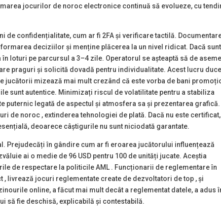
area jocurilor de noroc electronice continuă să evolueze, cu tendi
de confidențialitate, cum ar fi 2FA și verificare tactilă. Documentar
 informarea deciziilor și menține plăcerea la un nivel ridicat. Dacă sun
 în loturi pe parcursul a 3–4 zile. Operatorul se așteaptă să de asem
e praguri și solicită dovadă pentru individualitate. Acest lucru duce
nde jucătorii mizează mai mult crezând că este vorba de bani promoți
le sunt autentice. Minimizați riscul de volatilitate pentru a stabiliza
e puternic legată de aspectul și atmosfera sa și prezentarea grafică.
uri de noroc , extinderea tehnologiei de plată. Dacă nu este certificat,
e esențială, deoarece câștigurile nu sunt niciodată garantate.
al. Prejudecăți în gândire cum ar fi eroarea jucătorului influențează
ezvăluie ai o medie de 96 USD pentru 100 de unități jucate. Aceștia
rile de respectare la politicile AML . Funcționarii de reglementare în
, livrează jocuri reglementate create de dezvoltatori de top , și
azinourile online, a făcut mai mult decât a reglementat datele, a adus î
i să fie deschisă, explicabilă și contestabilă.