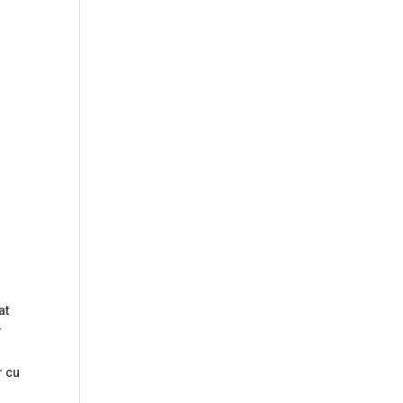
at
r
r cu