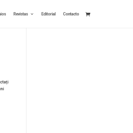
ios
Revistas
Editorial
Contacto
ctați
uni