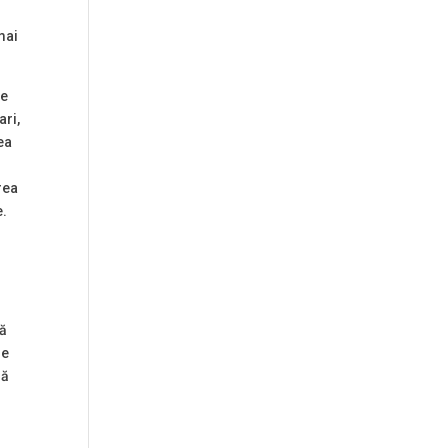
mai
de
ari,
ea
rea
e.
ță
le
ză