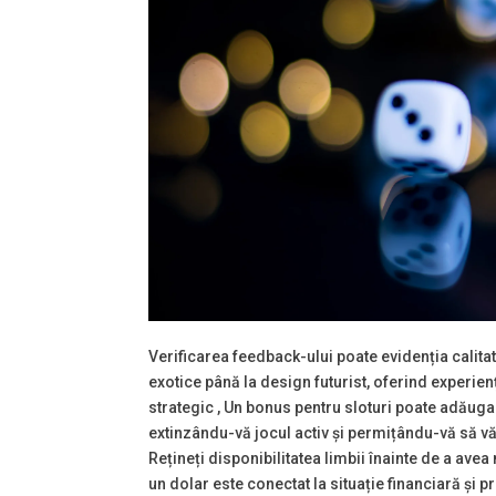
Verificarea feedback-ului poate evidenția calitat
exotice până la design futurist, oferind experien
strategic , Un bonus pentru sloturi poate adăuga
extinzându-vă jocul activ și permițându-vă să vă i
Rețineți disponibilitatea limbii înainte de a ave
un dolar este conectat la situație financiară și 