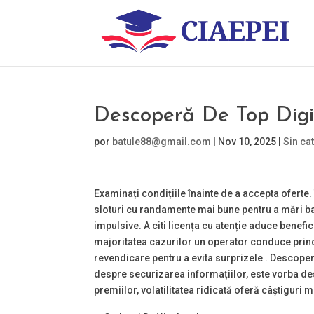
Descoperă De Top Digi
por
batule88@gmail.com
|
Nov 10, 2025
|
Sin ca
Examinați condițiile înainte de a accepta oferte. 
sloturi cu randamente mai bune pentru a mări ban
impulsive. A citi licența cu atenție aduce benefic
majoritatea cazurilor un operator conduce princi
revendicare pentru a evita surprizele . Descoperă
despre securizarea informațiilor, este vorba de
premiilor, volatilitatea ridicată oferă câștiguri m