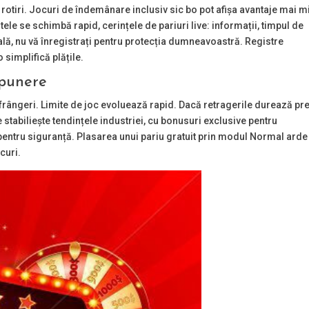
e rotiri. Jocuri de îndemânare inclusiv sic bo pot afișa avantaje mai m
le se schimbă rapid, cerințele de pariuri live: informații, timpul de
gală, nu vă înregistrați pentru protecția dumneavoastră. Registre
o simplifică plățile.
epunere
nfrângeri. Limite de joc evoluează rapid. Dacă retragerile durează pr
stabiliește tendințele industriei, cu bonusuri exclusive pentru
 pentru siguranță. Plasarea unui pariu gratuit prin modul Normal arde
curi.