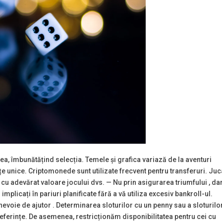
ea, îmbunătățind selecția. Temele și grafica variază de la aventuri
țe unice. Criptomonede sunt utilizate frecvent pentru transferuri. Juc
 cu adevărat valoare jocului dvs. — Nu prin asigurarea triumfului , da
mplicați în pariuri planificate fără a vă utiliza excesiv bankroll-ul.
a nevoie de ajutor . Determinarea sloturilor cu un penny sau a sloturilo
preferințe. De asemenea, restricționăm disponibilitatea pentru cei cu