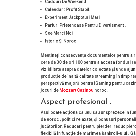
Cadouri De Weekend
Calendar : Profit Stabil.
Experiment Jackpoturi Mari
Pariuri Prietenoase Pentru Divertisment .
See Marci Noi
Istorie Și Noroc
Mențineți consecvența documentelor pentru a re
cere de 30 de ori 100 pentru a accesa fonduri rea
vizibilitate asupra datelor colectate și unde aj
producție de înaltă calitate streaming în timp re
perspectivă majoră pentru iGaming pentru cazino
jocuri de
Mozzart Cazinou
noroc.
Aspect profesional .
Asul poate acționa ca unu sau unsprezece în fun
de noroc , politici relaxate, și bonusuri personal
jucătorilor. Reduceri pentru pierderi reduc pierd
flexibilă în funcție de mărimea bankroll-ului . G