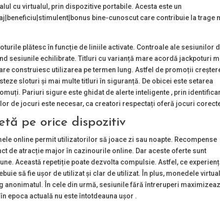
lul cu virtualul, prin dispozitive portabile. Acesta este un
|beneficiu|stimulent|bonus bine-cunoscut care contribuie la trage 
oturile plătesc în funcție de liniile activate. Controale ale sesiunilor 
d sesiunile echilibrate. Titluri cu varianță mare acordă jackpoturi m
 construiesc utilizarea pe termen lung. Astfel de promoții creșter
steze sloturi și mai multe titluri în siguranță. De obicei este setarea
muți. Pariuri sigure este ghidat de alerte inteligente , prin identifica
lor de jocuri este necesar, ca creatori respectați oferă jocuri corect
etă pe orice dispozitiv
mele online permit utilizatorilor să joace zi sau noapte. Recompense
ct de atracție major în cazinourile online. Dar aceste oferte sunt
ciune. Această repetiție poate dezvolta compulsie. Astfel, ce experien
buie să fie ușor de utilizat și clar de utilizat. În plus, monedele virtua
eg anonimatul. În cele din urmă, sesiunile fără întreruperi maximizea
 în epoca actuală nu este întotdeauna ușor .
i