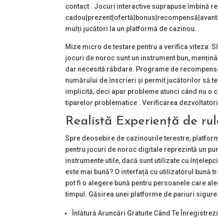
contact . Jocuri interactive suprapuse îmbină rea
cadou|prezent|ofertă|bonus|recompensă|avantaj
mulți jucători la un platformă de cazinou.
Mize micro de testare pentru a verifica viteza. Sl
jocuri de noroc sunt un instrument bun, menținân
dar necesită răbdare. Programe de recompensare
numărului de înscrieri și permit jucătorilor să te
implicită, deci apar probleme atunci când nu o co
tiparelor problematice . Verificarea dezvoltatori
Realistă Experiență de rul
Spre deosebire de cazinourile terestre, platfor
pentru jocuri de noroc digitale reprezintă un pun
instrumente utile, dacă sunt utilizate cu înțelep
este mai bună? O interfață cu utilizatorul bună tre
pot fi o alegere bună pentru persoanele care al
timpul. Găsirea unei platforme de pariuri sigure
Înlătură Aruncări Gratuite Când Te Înregistrez