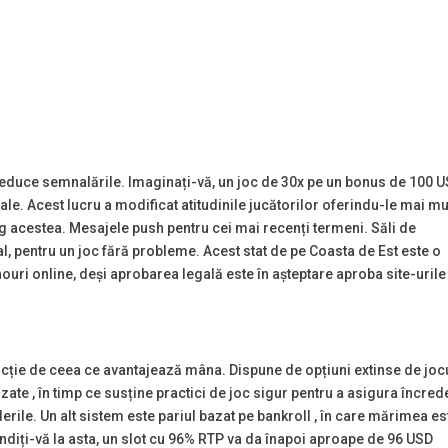
duce semnalările. Imaginați-vă, un joc de 30x pe un bonus de 100 
le. Acest lucru a modificat atitudinile jucătorilor oferindu-le mai mu
ung acestea. Mesajele push pentru cei mai recenți termeni. Săli de
al, pentru un joc fără probleme. Acest stat de pe Coasta de Est este o
uri online, deși aprobarea legală este în așteptare aproba site-urile
cție de ceea ce avantajează mâna. Dispune de opțiuni extinse de joc
izate , în timp ce susține practici de joc sigur pentru a asigura încre
erile. Un alt sistem este pariul bazat pe bankroll , în care mărimea es
ândiți-vă la asta, un slot cu 96% RTP va da înapoi aproape de 96 USD