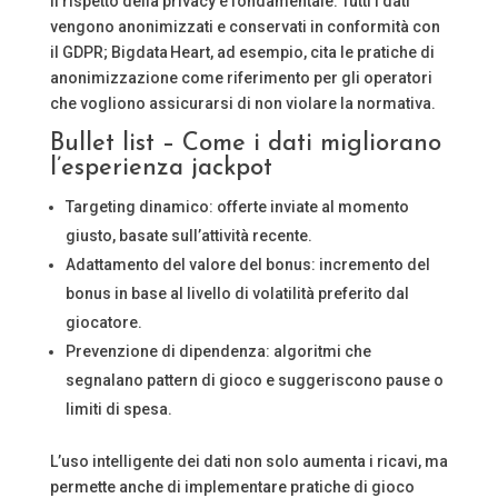
Il rispetto della privacy è fondamentale. Tutti i dati
vengono anonimizzati e conservati in conformità con
il GDPR; Bigdata Heart, ad esempio, cita le pratiche di
anonimizzazione come riferimento per gli operatori
che vogliono assicurarsi di non violare la normativa.
Bullet list – Come i dati migliorano
l’esperienza jackpot
Targeting dinamico: offerte inviate al momento
giusto, basate sull’attività recente.
Adattamento del valore del bonus: incremento del
bonus in base al livello di volatilità preferito dal
giocatore.
Prevenzione di dipendenza: algoritmi che
segnalano pattern di gioco e suggeriscono pause o
limiti di spesa.
L’uso intelligente dei dati non solo aumenta i ricavi, ma
permette anche di implementare pratiche di gioco