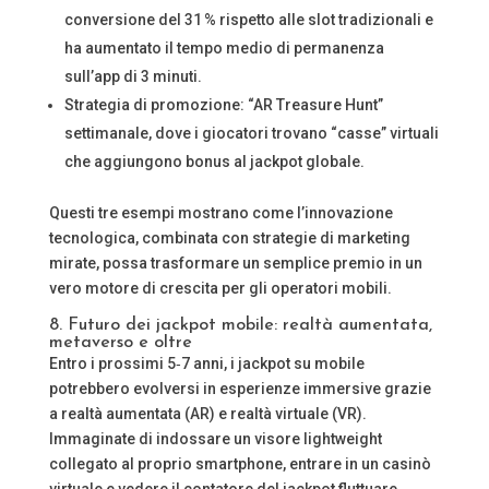
conversione del 31 % rispetto alle slot tradizionali e
ha aumentato il tempo medio di permanenza
sull’app di 3 minuti.
Strategia di promozione: “AR Treasure Hunt”
settimanale, dove i giocatori trovano “casse” virtuali
che aggiungono bonus al jackpot globale.
Questi tre esempi mostrano come l’innovazione
tecnologica, combinata con strategie di marketing
mirate, possa trasformare un semplice premio in un
vero motore di crescita per gli operatori mobili.
8. Futuro dei jackpot mobile: realtà aumentata,
metaverso e oltre
Entro i prossimi 5‑7 anni, i jackpot su mobile
potrebbero evolversi in esperienze immersive grazie
a realtà aumentata (AR) e realtà virtuale (VR).
Immaginate di indossare un visore lightweight
collegato al proprio smartphone, entrare in un casinò