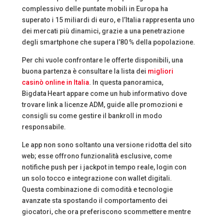
complessivo delle puntate mobili in Europa ha
superato i 15 miliardi di euro, e l’Italia rappresenta uno
dei mercati più dinamici, grazie a una penetrazione
degli smartphone che supera l’80 % della popolazione.
Per chi vuole confrontare le offerte disponibili, una
buona partenza è consultare la lista dei
migliori
casinò online in Italia
. In questa panoramica,
Bigdata Heart appare come un hub informativo dove
trovare link a licenze ADM, guide alle promozioni e
consigli su come gestire il bankroll in modo
responsabile.
Le app non sono soltanto una versione ridotta del sito
web; esse offrono funzionalità esclusive, come
notifiche push per i jackpot in tempo reale, login con
un solo tocco e integrazione con wallet digitali.
Questa combinazione di comodità e tecnologie
avanzate sta spostando il comportamento dei
giocatori, che ora preferiscono scommettere mentre