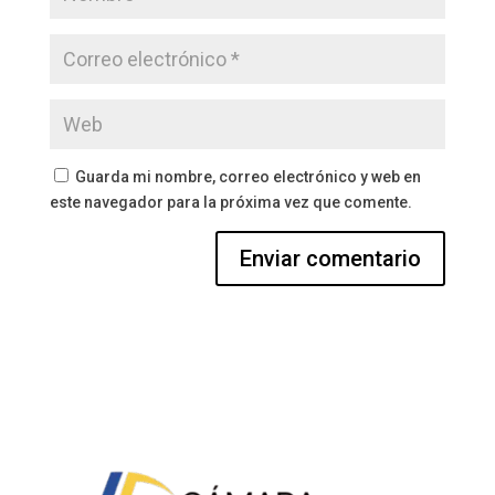
Guarda mi nombre, correo electrónico y web en
este navegador para la próxima vez que comente.