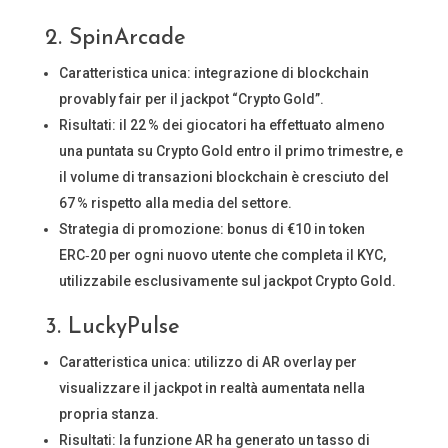
2. SpinArcade
Caratteristica unica: integrazione di blockchain
provably fair per il jackpot “Crypto Gold”.
Risultati: il 22 % dei giocatori ha effettuato almeno
una puntata su Crypto Gold entro il primo trimestre, e
il volume di transazioni blockchain è cresciuto del
67 % rispetto alla media del settore.
Strategia di promozione: bonus di €10 in token
ERC‑20 per ogni nuovo utente che completa il KYC,
utilizzabile esclusivamente sul jackpot Crypto Gold.
3. LuckyPulse
Caratteristica unica: utilizzo di AR overlay per
visualizzare il jackpot in realtà aumentata nella
propria stanza.
Risultati: la funzione AR ha generato un tasso di