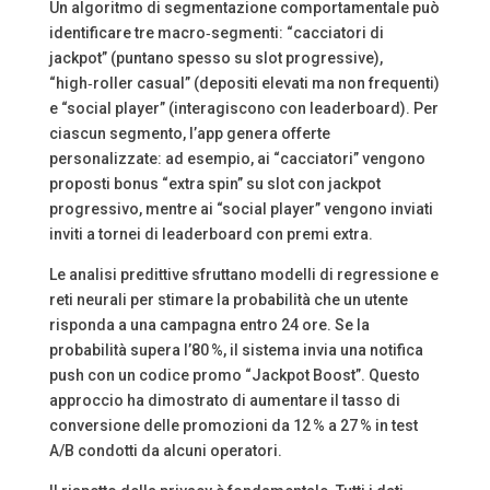
Un algoritmo di segmentazione comportamentale può
identificare tre macro‑segmenti: “cacciatori di
jackpot” (puntano spesso su slot progressive),
“high‑roller casual” (depositi elevati ma non frequenti)
e “social player” (interagiscono con leaderboard). Per
ciascun segmento, l’app genera offerte
personalizzate: ad esempio, ai “cacciatori” vengono
proposti bonus “extra spin” su slot con jackpot
progressivo, mentre ai “social player” vengono inviati
inviti a tornei di leaderboard con premi extra.
Le analisi predittive sfruttano modelli di regressione e
reti neurali per stimare la probabilità che un utente
risponda a una campagna entro 24 ore. Se la
probabilità supera l’80 %, il sistema invia una notifica
push con un codice promo “Jackpot Boost”. Questo
approccio ha dimostrato di aumentare il tasso di
conversione delle promozioni da 12 % a 27 % in test
A/B condotti da alcuni operatori.