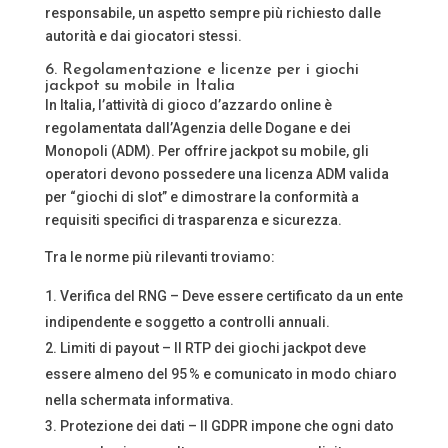
responsabile, un aspetto sempre più richiesto dalle
autorità e dai giocatori stessi.
6. Regolamentazione e licenze per i giochi
jackpot su mobile in Italia
In Italia, l’attività di gioco d’azzardo online è
regolamentata dall’Agenzia delle Dogane e dei
Monopoli (ADM). Per offrire jackpot su mobile, gli
operatori devono possedere una licenza ADM valida
per “giochi di slot” e dimostrare la conformità a
requisiti specifici di trasparenza e sicurezza.
Tra le norme più rilevanti troviamo:
Verifica del RNG – Deve essere certificato da un ente
indipendente e soggetto a controlli annuali.
Limiti di payout – Il RTP dei giochi jackpot deve
essere almeno del 95 % e comunicato in modo chiaro
nella schermata informativa.
Protezione dei dati – Il GDPR impone che ogni dato