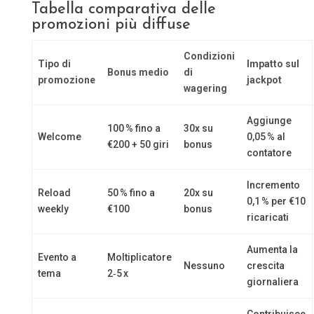
Tabella comparativa delle
promozioni più diffuse
Condizioni
Tipo di
Impatto sul
Bonus medio
di
promozione
jackpot
wagering
Aggiunge
100 % fino a
30x su
Welcome
0,05 % al
€200 + 50 giri
bonus
contatore
Incremento
Reload
50 % fino a
20x su
0,1 % per €10
weekly
€100
bonus
ricaricati
Aumenta la
Evento a
Moltiplicatore
Nessuno
crescita
tema
2‑5 x
giornaliera