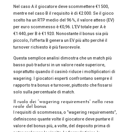
Nel caso A il giocatore deve scommettere €1 500,
mentre nel caso B il requisito è di €2 000. Se il gioco
scelto ha un RTP medio del 96 %, il valore atteso (EV)
per euro scommesso è €0,96. L’EV totale per A è
€1 440, per B è €1 920. Nonostante il bonus sia più
piccolo, l’offerta B genera un EV più alto perché il
turnover richiesto è più favorevole.
Questa semplice analisi dimostra che un match più
basso può tradursi in un valore reale superiore,
soprattutto quando il casinò riduce i moltiplicatori di
wagering. I giocatori esperti confrontano sempre il
rapporto tra bonus e turnover, piuttosto che fissarsi
solo sulla percentuale di match.
Il ruolo dei “wagering requirements” nella resa
reale del bonus
I requisiti di scommessa, o “wagering requirements”,
definiscono quante volte il giocatore deve puntare il
valore del bonus più, a volte, del deposito prima di