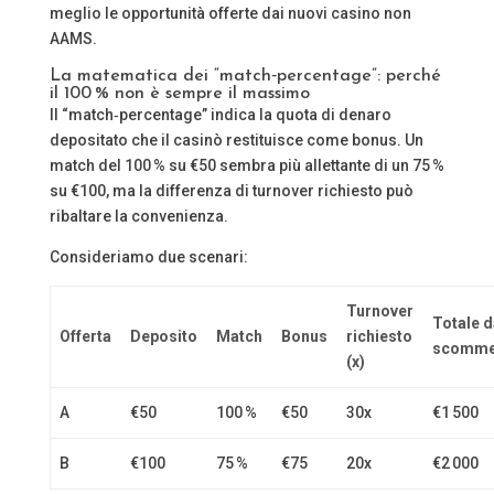
meglio le opportunità offerte dai nuovi casino non
AAMS.
La matematica dei “match‑percentage”: perché
il 100 % non è sempre il massimo
Il “match‑percentage” indica la quota di denaro
depositato che il casinò restituisce come bonus. Un
match del 100 % su €50 sembra più allettante di un 75 %
su €100, ma la differenza di turnover richiesto può
ribaltare la convenienza.
Consideriamo due scenari:
Turnover
Totale d
Offerta
Deposito
Match
Bonus
richiesto
scomme
(x)
A
€50
100 %
€50
30x
€1 500
B
€100
75 %
€75
20x
€2 000