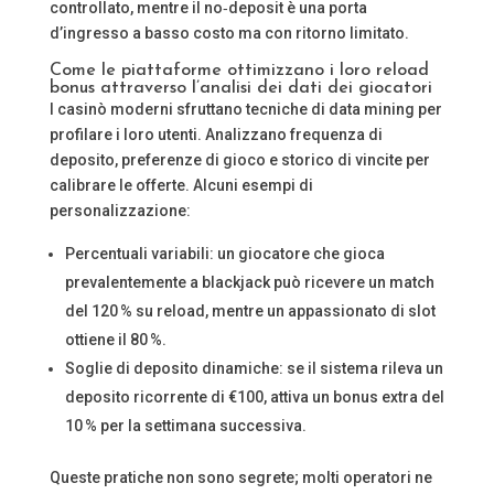
controllato, mentre il no‑deposit è una porta
d’ingresso a basso costo ma con ritorno limitato.
Come le piattaforme ottimizzano i loro reload
bonus attraverso l’analisi dei dati dei giocatori
I casinò moderni sfruttano tecniche di data mining per
profilare i loro utenti. Analizzano frequenza di
deposito, preferenze di gioco e storico di vincite per
calibrare le offerte. Alcuni esempi di
personalizzazione:
Percentuali variabili: un giocatore che gioca
prevalentemente a blackjack può ricevere un match
del 120 % su reload, mentre un appassionato di slot
ottiene il 80 %.
Soglie di deposito dinamiche: se il sistema rileva un
deposito ricorrente di €100, attiva un bonus extra del
10 % per la settimana successiva.
Queste pratiche non sono segrete; molti operatori ne