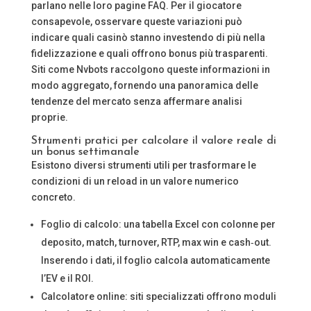
parlano nelle loro pagine FAQ. Per il giocatore
consapevole, osservare queste variazioni può
indicare quali casinò stanno investendo di più nella
fidelizzazione e quali offrono bonus più trasparenti.
Siti come Nvbots raccolgono queste informazioni in
modo aggregato, fornendo una panoramica delle
tendenze del mercato senza affermare analisi
proprie.
Strumenti pratici per calcolare il valore reale di
un bonus settimanale
Esistono diversi strumenti utili per trasformare le
condizioni di un reload in un valore numerico
concreto.
Foglio di calcolo: una tabella Excel con colonne per
deposito, match, turnover, RTP, max win e cash‑out.
Inserendo i dati, il foglio calcola automaticamente
l’EV e il ROI.
Calcolatore online: siti specializzati offrono moduli