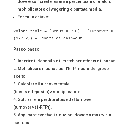
dove è sufficiente inserire percentuale di match,
moltiplicatore di wagering e puntata media.
Formula chiave:
Valore reale = (Bonus × RTP) – (Turnover ×
(1‑RTP)) – Limiti di cash‑out
Passo‑passo:
Inserire il deposito e il match per ottenere il bonus.
Moltiplicare il bonus per l’RTP medio del gioco
scelto.
Calcolare il turnover totale
(bonus + deposito) × moltiplicatore.
Sottrarre le perdite attese dal turnover
(turnover × (1‑RTP)).
Applicare eventuali riduzioni dovute a max win o
cash‑out.