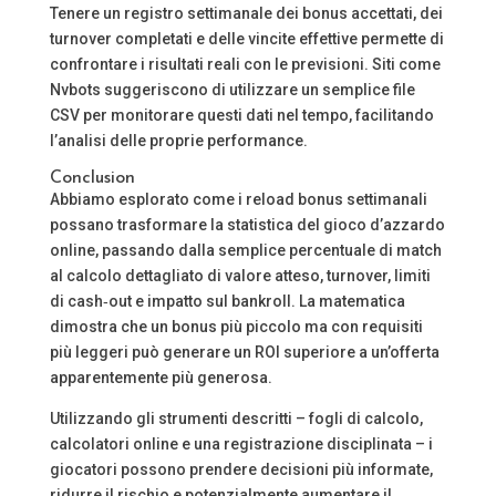
Tenere un registro settimanale dei bonus accettati, dei
turnover completati e delle vincite effettive permette di
confrontare i risultati reali con le previsioni. Siti come
Nvbots suggeriscono di utilizzare un semplice file
CSV per monitorare questi dati nel tempo, facilitando
l’analisi delle proprie performance.
Conclusion
Abbiamo esplorato come i reload bonus settimanali
possano trasformare la statistica del gioco d’azzardo
online, passando dalla semplice percentuale di match
al calcolo dettagliato di valore atteso, turnover, limiti
di cash‑out e impatto sul bankroll. La matematica
dimostra che un bonus più piccolo ma con requisiti
più leggeri può generare un ROI superiore a un’offerta
apparentemente più generosa.
Utilizzando gli strumenti descritti – fogli di calcolo,
calcolatori online e una registrazione disciplinata – i
giocatori possono prendere decisioni più informate,
ridurre il rischio e potenzialmente aumentare il