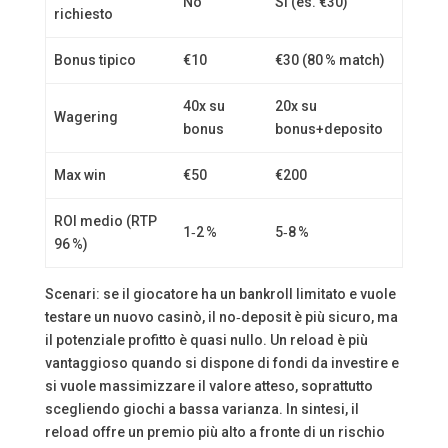
No
Sì (es. €30)
richiesto
Bonus tipico
€10
€30 (80 % match)
40x su
20x su
Wagering
bonus
bonus+deposito
Max win
€50
€200
ROI medio (RTP
1‑2 %
5‑8 %
96 %)
Scenari: se il giocatore ha un bankroll limitato e vuole
testare un nuovo casinò, il no‑deposit è più sicuro, ma
il potenziale profitto è quasi nullo. Un reload è più
vantaggioso quando si dispone di fondi da investire e
si vuole massimizzare il valore atteso, soprattutto
scegliendo giochi a bassa varianza. In sintesi, il
reload offre un premio più alto a fronte di un rischio