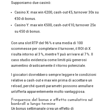
Supponiamo due casinò:
Casino X: max win €200, cash‑out €5, turnover 30x su
€50 di bonus.
Casino Y: max win €500, cash‑out €10, turnover 25x
su €50 di bonus.
Con una slot RTP del 96 % e una media di 100
scommesse per completare il turnover, il ROI di X
risulta intorno al 3 %, mentre Y può arrivare al 7 %. Il
caso studio evidenzia come limiti più generosi
aumentino drasticamente il ritorno potenziale.
I giocatori dovrebbero sempre leggere le condizioni
relative a cash‑out e max win prima di accettare un
reload, perché questi parametri possono annullare
un’offerta apparentemente molto vantaggiosa.
Frequenza del bonus e effetto cumulativo sul
bankroll a lungo termine
Un bonus settimanale crea un effetto di