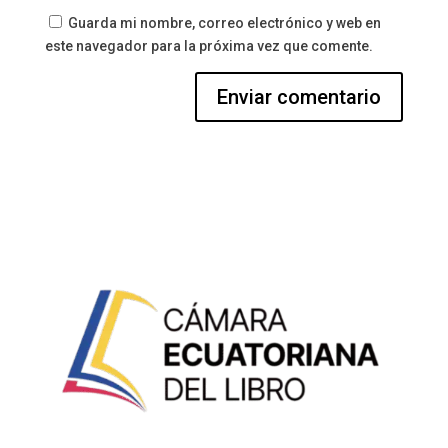
Guarda mi nombre, correo electrónico y web en
este navegador para la próxima vez que comente.