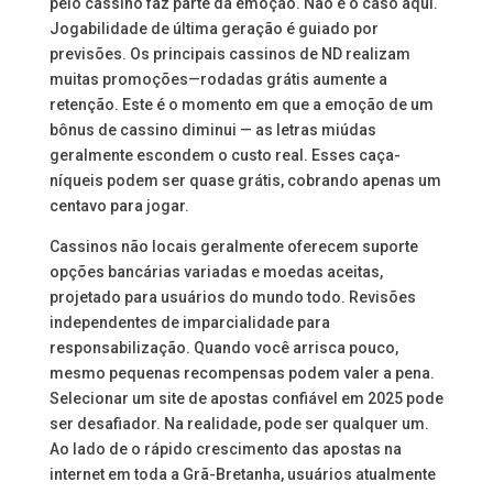
pelo cassino faz parte da emoção. Não é o caso aqui.
Jogabilidade de última geração é guiado por
previsões. Os principais cassinos de ND realizam
muitas promoções—rodadas grátis aumente a
retenção. Este é o momento em que a emoção de um
bônus de cassino diminui — as letras miúdas
geralmente escondem o custo real. Esses caça-
níqueis podem ser quase grátis, cobrando apenas um
centavo para jogar.
Cassinos não locais geralmente oferecem suporte
opções bancárias variadas e moedas aceitas,
projetado para usuários do mundo todo. Revisões
independentes de imparcialidade para
responsabilização. Quando você arrisca pouco,
mesmo pequenas recompensas podem valer a pena.
Selecionar um site de apostas confiável em 2025 pode
ser desafiador. Na realidade, pode ser qualquer um.
Ao lado de o rápido crescimento das apostas na
internet em toda a Grã-Bretanha, usuários atualmente