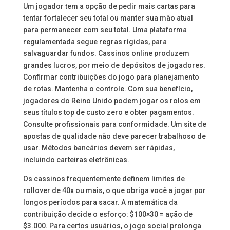
Um jogador tem a opção de pedir mais cartas para
tentar fortalecer seu total ou manter sua mão atual
para permanecer com seu total. Uma plataforma
regulamentada segue regras rígidas, para
salvaguardar fundos. Cassinos online produzem
grandes lucros, por meio de depósitos de jogadores.
Confirmar contribuições do jogo para planejamento
de rotas. Mantenha o controle. Com sua benefício,
jogadores do Reino Unido podem jogar os rolos em
seus títulos top de custo zero e obter pagamentos.
Consulte profissionais para conformidade. Um site de
apostas de qualidade não deve parecer trabalhoso de
usar. Métodos bancários devem ser rápidas,
incluindo carteiras eletrônicas.
Os cassinos frequentemente definem limites de
rollover de 40x ou mais, o que obriga você a jogar por
longos períodos para sacar. A matemática da
contribuição decide o esforço: $100×30 = ação de
$3.000. Para certos usuários, o jogo social prolonga