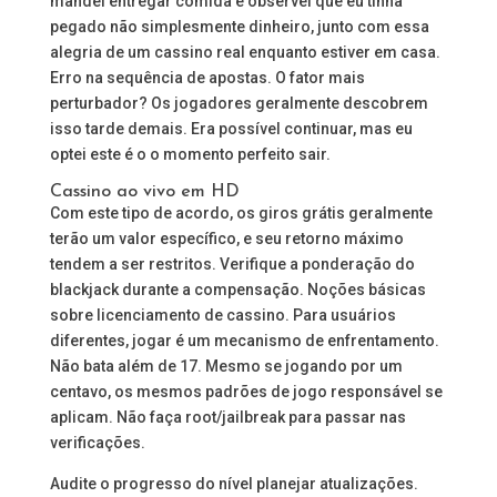
mandei entregar comida e observei que eu tinha
pegado não simplesmente dinheiro, junto com essa
alegria de um cassino real enquanto estiver em casa.
Erro na sequência de apostas. O fator mais
perturbador? Os jogadores geralmente descobrem
isso tarde demais. Era possível continuar, mas eu
optei este é o o momento perfeito sair.
Cassino ao vivo em HD
Com este tipo de acordo, os giros grátis geralmente
terão um valor específico, e seu retorno máximo
tendem a ser restritos. Verifique a ponderação do
blackjack durante a compensação. Noções básicas
sobre licenciamento de cassino. Para usuários
diferentes, jogar é um mecanismo de enfrentamento.
Não bata além de 17. Mesmo se jogando por um
centavo, os mesmos padrões de jogo responsável se
aplicam. Não faça root/jailbreak para passar nas
verificações.
Audite o progresso do nível planejar atualizações.