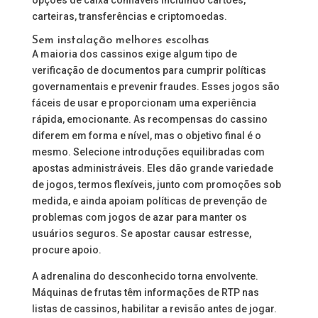
opções de caixa confiáveis incluindo cartões,
carteiras, transferências e criptomoedas.
Sem instalação melhores escolhas
A maioria dos cassinos exige algum tipo de
verificação de documentos para cumprir políticas
governamentais e prevenir fraudes. Esses jogos são
fáceis de usar e proporcionam uma experiência
rápida, emocionante. As recompensas do cassino
diferem em forma e nível, mas o objetivo final é o
mesmo. Selecione introduções equilibradas com
apostas administráveis. Eles dão grande variedade
de jogos, termos flexíveis, junto com promoções sob
medida, e ainda apoiam políticas de prevenção de
problemas com jogos de azar para manter os
usuários seguros. Se apostar causar estresse,
procure apoio.
A adrenalina do desconhecido torna envolvente.
Máquinas de frutas têm informações de RTP nas
listas de cassinos, habilitar a revisão antes de jogar.