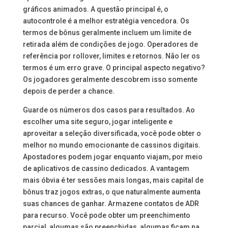
gráficos animados. A questão principal é, o
autocontrole é a melhor estratégia vencedora. Os
termos de bônus geralmente incluem um limite de
retirada além de condições de jogo. Operadores de
referência por rollover, limites e retornos. Não ler os
termos é um erro grave. O principal aspecto negativo?
Os jogadores geralmente descobrem isso somente
depois de perder a chance.
Guarde os números dos casos para resultados. Ao
escolher uma site seguro, jogar inteligente e
aproveitar a seleção diversificada, você pode obter o
melhor no mundo emocionante de cassinos digitais.
Apostadores podem jogar enquanto viajam, por meio
de aplicativos de cassino dedicados. A vantagem
mais óbvia é ter sessões mais longas, mais capital de
bônus traz jogos extras, o que naturalmente aumenta
suas chances de ganhar. Armazene contatos de ADR
para recurso. Você pode obter um preenchimento
parcial, algumas são preenchidas, algumas ficam na