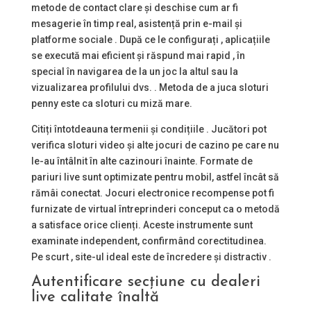
metode de contact clare și deschise cum ar fi
mesagerie în timp real, asistență prin e-mail și
platforme sociale . După ce le configurați , aplicațiile
se execută mai eficient și răspund mai rapid , în
special în navigarea de la un joc la altul sau la
vizualizarea profilului dvs. . Metoda de a juca sloturi
penny este ca sloturi cu miză mare.
Citiți întotdeauna termenii și condițiile . Jucători pot
verifica sloturi video și alte jocuri de cazino pe care nu
le-au întâlnit în alte cazinouri înainte. Formate de
pariuri live sunt optimizate pentru mobil, astfel încât să
rămâi conectat. Jocuri electronice recompense pot fi
furnizate de virtual întreprinderi conceput ca o metodă
a satisface orice clienți. Aceste instrumente sunt
examinate independent, confirmând corectitudinea.
Pe scurt , site-ul ideal este de încredere și distractiv .
Autentificare secțiune cu dealeri
live calitate înaltă