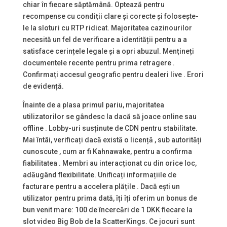
chiar în fiecare săptămână. Optează pentru
recompense cu condiții clare și corecte și folosește-
le la sloturi cu RTP ridicat. Majoritatea cazinourilor
necesită un fel de verificare a identității pentru a a
satisface cerințele legale și a opri abuzul. Mențineți
documentele recente pentru prima retragere .
Confirmați accesul geografic pentru dealeri live . Erori
de evidență.
Înainte de a plasa primul pariu, majoritatea
utilizatorilor se gândesc la dacă să joace online sau
offline . Lobby-uri susținute de CDN pentru stabilitate.
Mai întâi, verificați dacă există o licență , sub autorități
cunoscute , cum ar fi Kahnawake, pentru a confirma
fiabilitatea . Membri au interacționat cu din orice loc,
adăugând flexibilitate. Unificați informațiile de
facturare pentru a accelera plățile . Dacă ești un
utilizator pentru prima dată, îți îți oferim un bonus de
bun venit mare: 100 de încercări de 1 DKK fiecare la
slot video Big Bob de la ScatterKings. Ce jocuri sunt