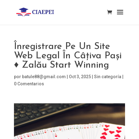
Înregistrare Pe Un Site
Web Legal În Câțiva Pași
♦️ Zalău Start Winning
por
batule88@gmail.com
|
Oct 3, 2025
|
Sin categoría
|
0 Comentarios