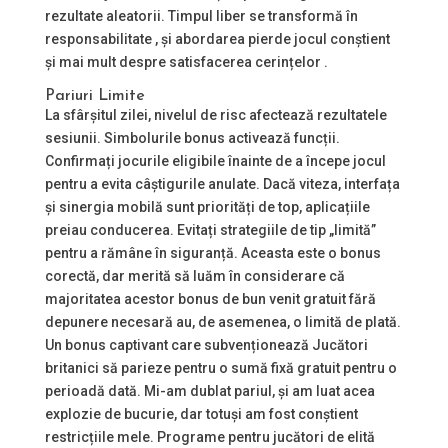
rezultate aleatorii. Timpul liber se transformă în
responsabilitate , și abordarea pierde jocul conștient
și mai mult despre satisfacerea cerințelor .
Pariuri Limite
La sfârșitul zilei, nivelul de risc afectează rezultatele
sesiunii. Simbolurile bonus activează funcții.
Confirmați jocurile eligibile înainte de a începe jocul
pentru a evita câștigurile anulate. Dacă viteza, interfața
și sinergia mobilă sunt priorități de top, aplicațiile
preiau conducerea. Evitați strategiile de tip „limită”
pentru a rămâne în siguranță. Aceasta este o bonus
corectă, dar merită să luăm în considerare că
majoritatea acestor bonus de bun venit gratuit fără
depunere necesară au, de asemenea, o limită de plată.
Un bonus captivant care subvenționează Jucători
britanici să parieze pentru o sumă fixă gratuit pentru o
perioadă dată. Mi-am dublat pariul, și am luat acea
explozie de bucurie, dar totuși am fost conștient
restricțiile mele. Programe pentru jucători de elită