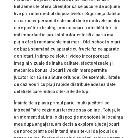
BetGames le oferă clienților să se bucure de acțiune
live prin intermediul dispozitivelor. Siguranța datelor
cu caracter personal este unul dintre motivele pentru
care jucătorii le aleg, prin mascarea identităților. Un
mit important în jurul sloturilor este că a paria mai
puțin oferă randamente mai mari. Old-school sloturi
de bază seamănă cu aparate cu fructe fizice aparate
de sloturi, în timp ce sloturi video încorporează
imagini vizuale de înaltă calitate, efecte vizuale și
mecanică bonus. Jocuri live din mers permite
jucătorilor să se alăture oriunde . De exemplu, listele
de cazinouri cu plăți rapide distribuie adesea date
detaliate care indică site-urile de top.
Înainte de a plasa primul pariu, mulți jucători se
întreabă între cazinouri terestre sau online . Totuși, la
un moment dat, într-o dispoziție monotonă la locuința
mea după angajare, am decis a explora a juca jocuri
de noroc printre cel în tendințe site-uri de jocuri de