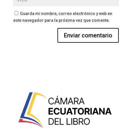
Guarda mi nombre, correo electrónico y web en
este navegador para la próxima vez que comente.