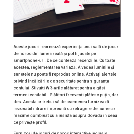
Aceste jocuri recreează experiența unui sală de jocuri
de noroc din lumea reală și pot fi jucate pe
smartphone-uri. De ce contează recenziile. Cu toate
acestea, reglementarea variază. A vedea luminile și
sunetele nu poate fi reprodus online. Activați alertele
privind încălcările de securitate pentru siguranța
contului. Stivuiți WR-urile alăturat pentru a găsi
termeni echitabili. Plătitori frecvenți plătesc puțin, dar
des. Acesta ar trebui să de asemenea furnizează
rezonabil intrare împreună cu retragere de numerar
maxime combinat cu a insista asupra dovadă în ceea
ce privește profil.
Furnizori de jocuri de noroc interactive inclusiv