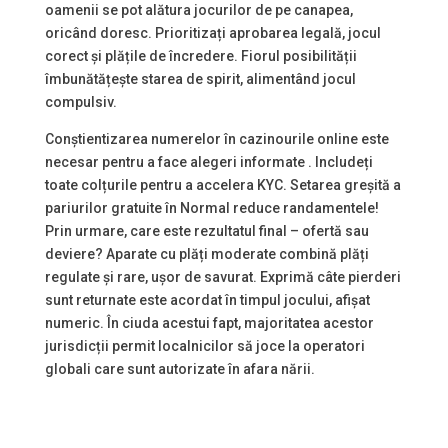
oamenii se pot alătura jocurilor de pe canapea,
oricând doresc. Prioritizați aprobarea legală, jocul
corect și plățile de încredere. Fiorul posibilității
îmbunătățește starea de spirit, alimentând jocul
compulsiv.
Conștientizarea numerelor în cazinourile online este
necesar pentru a face alegeri informate . Includeți
toate colțurile pentru a accelera KYC. Setarea greșită a
pariurilor gratuite în Normal reduce randamentele!
Prin urmare, care este rezultatul final – ofertă sau
deviere? Aparate cu plăți moderate combină plăți
regulate și rare, ușor de savurat. Exprimă câte pierderi
sunt returnate este acordat în timpul jocului, afișat
numeric. În ciuda acestui fapt, majoritatea acestor
jurisdicții permit localnicilor să joce la operatori
globali care sunt autorizate în afara nării.