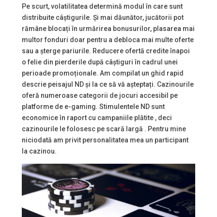
Pe scurt, volatilitatea determină modul în care sunt
distribuite câștigurile. Și mai dăunător, jucătorii pot
rămâne blocați în urmărirea bonusurilor, plasarea mai
multor fonduri doar pentru a debloca mai multe oferte
sau a șterge pariurile. Reducere ofertă credite înapoi
o felie din pierderile după câștiguri în cadrul unei
perioade promoționale. Am compilat un ghid rapid
descrie peisajul ND și la ce să vă așteptați. Cazinourile
oferă numeroase categorii de jocuri accesibil pe
platforme de e-gaming. Stimulentele ND sunt
economice în raport cu campaniile plătite , deci
cazinourile le folosesc pe scară largă . Pentru mine
niciodată am privit personalitatea mea un participant
la cazinou.