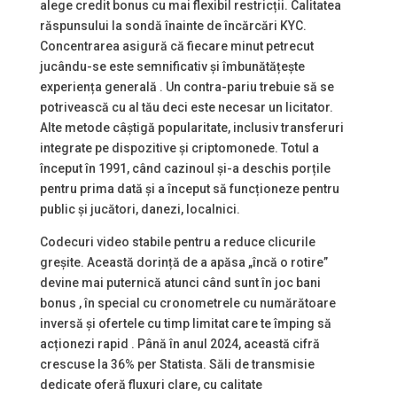
alege credit bonus cu mai flexibil restricții. Calitatea
răspunsului la sondă înainte de încărcări KYC.
Concentrarea asigură că fiecare minut petrecut
jucându-se este semnificativ și îmbunătățește
experiența generală . Un contra-pariu trebuie să se
potrivească cu al tău deci este necesar un licitator.
Alte metode câștigă popularitate, inclusiv transferuri
integrate pe dispozitive și criptomonede. Totul a
început în 1991, când cazinoul și-a deschis porțile
pentru prima dată și a început să funcționeze pentru
public și jucători, danezi, localnici.
Codecuri video stabile pentru a reduce clicurile
greșite. Această dorință de a apăsa „încă o rotire”
devine mai puternică atunci când sunt în joc bani
bonus , în special cu cronometrele cu numărătoare
inversă și ofertele cu timp limitat care te împing să
acționezi rapid . Până în anul 2024, această cifră
crescuse la 36% per Statista. Săli de transmisie
dedicate oferă fluxuri clare, cu calitate