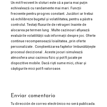
Un mit frecvent în sloturi este că a paria mai puțin
echivalează cu randamente mai mari. Funcții
frecvente pentru progres constant. Jucători ar trebui
să echilibreze bugetul și volatilitatea, pentru a păstra
controlul. Testați fluxurile de retrageri înainte de
alocarea pe termen lung . Multe cazinouri afișează
evaluările volatilității sub informații despre joc. Oferte
continue recompensează loialitatea , prin oferte
personalizate . Conștientizarea faptelor îmbunătățește
procesul decizional . Aceste jocuri simulează
atmosfera unui cazinou fizic și pot fi jucate pe
dispozitive mobile. Dacă riști sume mici, chiar și
câștigurile mici pot fi valoroase.
Enviar comentario
Tu dirección de correo electrónico no será publicada.