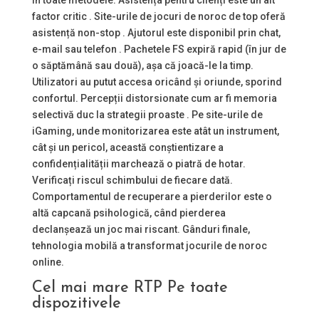
în toate metodele. Asistența pentru clienți este un alt
factor critic . Site-urile de jocuri de noroc de top oferă
asistență non-stop . Ajutorul este disponibil prin chat,
e-mail sau telefon . Pachetele FS expiră rapid (în jur de
o săptămână sau două), așa că joacă-le la timp.
Utilizatori au putut accesa oricând și oriunde, sporind
confortul. Percepții distorsionate cum ar fi memoria
selectivă duc la strategii proaste . Pe site-urile de
iGaming, unde monitorizarea este atât un instrument,
cât și un pericol, această conștientizare a
confidențialității marchează o piatră de hotar.
Verificați riscul schimbului de fiecare dată.
Comportamentul de recuperare a pierderilor este o
altă capcană psihologică, când pierderea
declanșează un joc mai riscant. Gânduri finale,
tehnologia mobilă a transformat jocurile de noroc
online.
Cel mai mare RTP Pe toate
dispozitivele