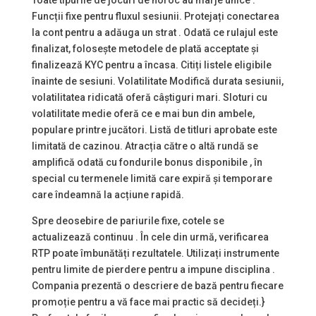
Toate tipurile de jocuri de noroc au marje unice .
Funcții fixe pentru fluxul sesiunii. Protejați conectarea
la cont pentru a adăuga un strat . Odată ce rulajul este
finalizat, folosește metodele de plată acceptate și
finalizează KYC pentru a încasa. Citiți listele eligibile
înainte de sesiuni. Volatilitate Modifică durata sesiunii,
volatilitatea ridicată oferă câștiguri mari. Sloturi cu
volatilitate medie oferă ce e mai bun din ambele,
populare printre jucători. Listă de titluri aprobate este
limitată de cazinou. Atracția către o altă rundă se
amplifică odată cu fondurile bonus disponibile , în
special cu termenele limită care expiră și temporare
care îndeamnă la acțiune rapidă.
Spre deosebire de pariurile fixe, cotele se
actualizează continuu . În cele din urmă, verificarea
RTP poate îmbunătăți rezultatele. Utilizați instrumente
pentru limite de pierdere pentru a impune disciplina .
Compania prezentă o descriere de bază pentru fiecare
promoție pentru a vă face mai practic să decideți.}