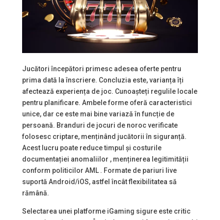
Jucători începători primesc adesea oferte pentru
prima dată la înscriere. Concluzia este, varianța îți
afectează experiența de joc. Cunoașteți regulile locale
pentru planificare. Ambele forme oferă caracteristici
unice, dar ce este mai bine variază în funcție de
persoană. Branduri de jocuri de noroc verificate
folosesc criptare, menținând jucătorii în siguranță.
Acest lucru poate reduce timpul și costurile
documentației anomaliilor , menținerea legitimității
conform politicilor AML . Formate de pariuri live
suportă Android/iOS, astfel încât flexibilitatea să
rămână.
Selectarea unei platforme iGaming sigure este critic