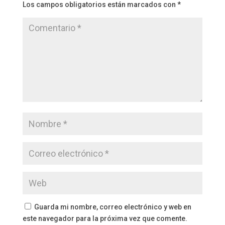
Los campos obligatorios están marcados con
*
Guarda mi nombre, correo electrónico y web en
este navegador para la próxima vez que comente.