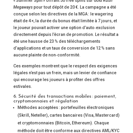
« Summer Spin » offrant 50 free spins sur
Gold Rush
Megaways
pour tout dépôt de 20 €. La campagne a été
conçue selon les directives de la MGA : le wagering
était de 4 ×, la durée du bonus était limitée à 7 jours, et
le joueur pouvait activer une option d’auto‑exclusion
directement depuis l’écran de promotion. Le résultat a
été une hausse de 23 % des téléchargements
d’applications et un taux de conversion de 12 % sans
aucune plainte de non‑conformité.
Ces exemples montrent que le respect des exigences
légales n’est pas un frein, mais un levier de confiance
qui encourage les joueurs à profiter des offres
estivales.
6. Sécurité des transactions mobiles : paiement,
cryptomonnaies et régulation
Méthodes acceptées : portefeuilles électroniques
(Skrill, Neteller), cartes bancaires (Visa, Mastercard)
et cryptomonnaies (Bitcoin, Ethereum). Chaque
méthode doit être conforme aux directives AML/KYC