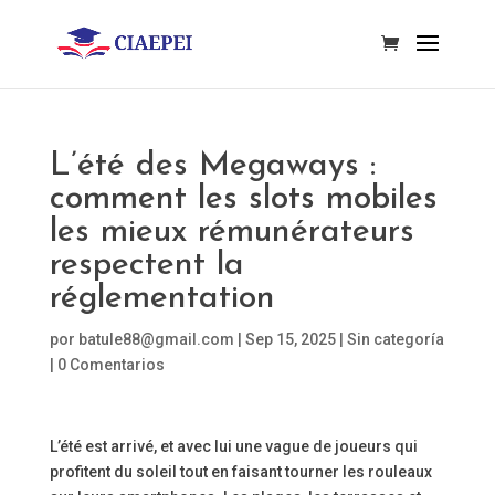
L’été des Megaways :
comment les slots mobiles
les mieux rémunérateurs
respectent la
réglementation
por
batule88@gmail.com
|
Sep 15, 2025
|
Sin categoría
|
0 Comentarios
L’été est arrivé, et avec lui une vague de joueurs qui
profitent du soleil tout en faisant tourner les rouleaux