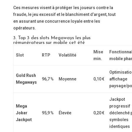
Ces mesures visent à protéger les joueurs contre la
fraude, le jeu excessif et le blanchiment d’argent, tout
en assurant une concurrence loyale entre les
opérateurs.
3. Top 3 des slots Megaways les plus
rémunérateurs sur mobile cet été
Mise
Fonctionnal
Slot
RTP
Volatilité
min.
mobile pha
Optimisatio
Gold Rush
96,7 %
Moyenne
0,10 €
affichage
Megaways
paysage/por
Jackpot
Mega
progressif
Joker
95,9 %
Élevée
0,20 €
déclenché p
Jackpot
symboles
identiques