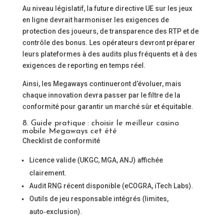
Au niveau législatif, la future directive UE sur les jeux
en ligne devrait harmoniser les exigences de
protection des joueurs, de transparence des RTP et de
contrôle des bonus. Les opérateurs devront préparer
leurs plateformes à des audits plus fréquents et à des
exigences de reporting en temps réel.
Ainsi, les Megaways continueront d’évoluer, mais
chaque innovation devra passer par le filtre de la
conformité pour garantir un marché sûr et équitable.
8. Guide pratique : choisir le meilleur casino
mobile Megaways cet été
Checklist de conformité
Licence valide (UKGC, MGA, ANJ) affichée
clairement.
Audit RNG récent disponible (eCOGRA, iTech Labs).
Outils de jeu responsable intégrés (limites,
auto‑exclusion).