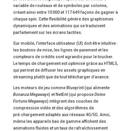
variable de rouleaux et de symboles par colonne,
créant ainsi entre 10 000 et 117 649 façons de gagner à
chaque spin. Cette flexibilité génère des graphismes
dynamiques et des animations qui se traduisent
parfaitement sur les écrans tactiles.
Sur mobile, l’interface utilisateur (UI) doit être intuitive :
les boutons de mise, les lignes de paiement et les
compteurs de crédits sont agrandis pour le toucher.
Le temps de chargement est optimisé grâce au HTML5,
qui permet de diffuser les assets graphiques en
streaming plutôt que de tout télécharger d’avance.
Les moteurs de jeu comme Blueprint (qui alimente
Bonanza Megaways
) et NetEnt (qui propose
Divine
Fortune Megaways
) intègrent des couches de
compression vidéo et des algorithmes de
pré‑chargement adaptés aux réseaux 4G/5G. Ainsi,
même les appareils bas de gamme affichent des
animations fluides et un taux de rafraîchissement