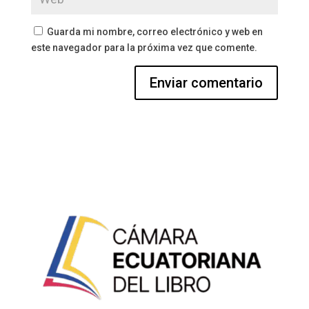
Guarda mi nombre, correo electrónico y web en
este navegador para la próxima vez que comente.