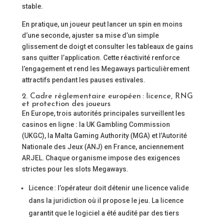
stable.
En pratique, un joueur peut lancer un spin en moins
d’une seconde, ajuster sa mise d’un simple
glissement de doigt et consulter les tableaux de gains
sans quitter l’application. Cette réactivité renforce
l’engagement et rend les Megaways particulièrement
attractifs pendant les pauses estivales.
2. Cadre réglementaire européen : licence, RNG
et protection des joueurs
En Europe, trois autorités principales surveillent les
casinos en ligne : la UK Gambling Commission
(UKGC), la Malta Gaming Authority (MGA) et l’Autorité
Nationale des Jeux (ANJ) en France, anciennement
ARJEL. Chaque organisme impose des exigences
strictes pour les slots Megaways.
Licence : l’opérateur doit détenir une licence valide
dans la juridiction où il propose le jeu. La licence
garantit que le logiciel a été audité par des tiers