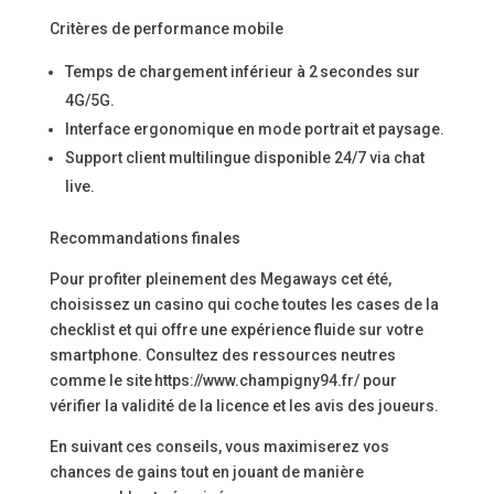
Critères de performance mobile
Temps de chargement inférieur à 2 secondes sur
4G/5G.
Interface ergonomique en mode portrait et paysage.
Support client multilingue disponible 24/7 via chat
live.
Recommandations finales
Pour profiter pleinement des Megaways cet été,
choisissez un casino qui coche toutes les cases de la
checklist et qui offre une expérience fluide sur votre
smartphone. Consultez des ressources neutres
comme le site https://www.champigny94.fr/ pour
vérifier la validité de la licence et les avis des joueurs.
En suivant ces conseils, vous maximiserez vos
chances de gains tout en jouant de manière