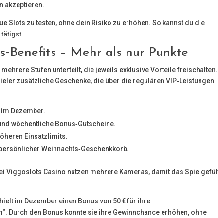
n akzeptieren.
 Slots zu testen, ohne dein Risiko zu erhöhen. So kannst du die
tätigst.
‑Benefits – Mehr als nur Punkte
hrere Stufen unterteilt, die jeweils exklusive Vorteile freischalten.
eler zusätzliche Geschenke, die über die regulären VIP‑Leistungen
e im Dezember.
 und wöchentliche Bonus‑Gutscheine.
höheren Einsatzlimits.
n persönlicher Weihnachts‑Geschenkkorb.
bei Viggoslots Casino nutzen mehrere Kameras, damit das Spielgefü
erhielt im Dezember einen Bonus von 50 € für ihre
m“. Durch den Bonus konnte sie ihre Gewinnchance erhöhen, ohne