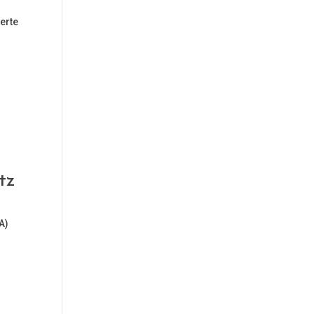
ierte
tz
A)