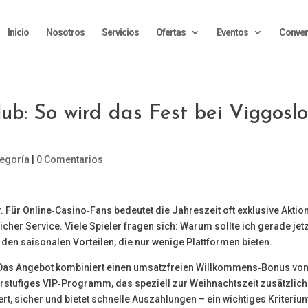
Inicio
Nosotros
Servicios
Ofertas
Eventos
Conven
b: So wird das Fest bei Viggoslo
tegoría
|
0 Comentarios
 Für Online‑Casino‑Fans bedeutet die Jahreszeit oft exklusive Aktio
er Service. Viele Spieler fragen sich: Warum sollte ich gerade jetz
 den saisonalen Vorteilen, die nur wenige Plattformen bieten.
 Das Angebot kombiniert einen umsatzfreien Willkommens‑Bonus von
rstufiges VIP‑Programm, das speziell zur Weihnachtszeit zusätzlic
iert, sicher und bietet schnelle Auszahlungen – ein wichtiges Kriteriu