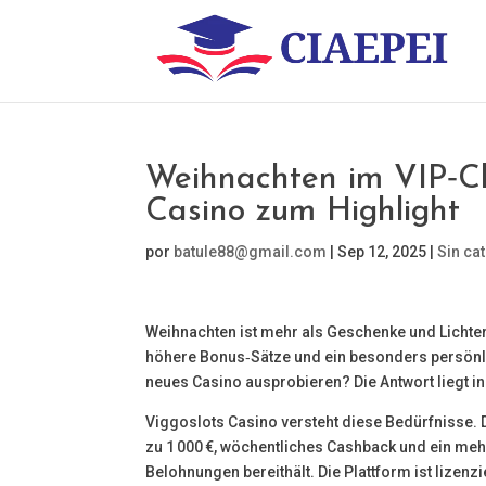
Weihnachten im VIP‑Clu
Casino zum Highlight
por
batule88@gmail.com
|
Sep 12, 2025
|
Sin ca
Weihnachten ist mehr als Geschenke und Lichter.
höhere Bonus‑Sätze und ein besonders persönlich
neues Casino ausprobieren? Die Antwort liegt in
Viggoslots Casino versteht diese Bedürfnisse.
zu 1 000 €, wöchentliches Cashback und ein meh
Belohnungen bereithält. Die Plattform ist lizenz