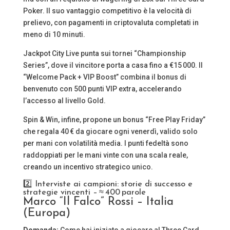
Poker. Il suo vantaggio competitivo è la velocità di
prelievo, con pagamenti in criptovaluta completati in
meno di 10 minuti.
Jackpot City Live punta sui tornei “Championship
Series”, dove il vincitore porta a casa fino a €15 000. Il
“Welcome Pack + VIP Boost” combina il bonus di
benvenuto con 500 punti VIP extra, accelerando
l’accesso al livello Gold.
Spin & Win, infine, propone un bonus “Free Play Friday”
che regala 40 € da giocare ogni venerdì, valido solo
per mani con volatilità media. I punti fedeltà sono
raddoppiati per le mani vinte con una scala reale,
creando un incentivo strategico unico.
2️⃣ Interviste ai campioni: storie di successo e
strategie vincenti – ≈ 400 parole
Marco “Il Falco” Rossi – Italia
(Europa)