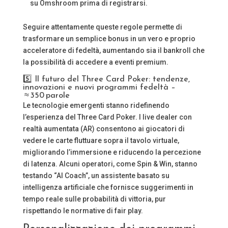
su Omshroom prima di registrarsi.
Seguire attentamente queste regole permette di
trasformare un semplice bonus in un vero e proprio
acceleratore di fedeltà, aumentando sia il bankroll che
la possibilità di accedere a eventi premium.
5️⃣ Il futuro del Three Card Poker: tendenze,
innovazioni e nuovi programmi fedeltà –
≈ 350 parole
Le tecnologie emergenti stanno ridefinendo
l’esperienza del Three Card Poker. I live dealer con
realtà aumentata (AR) consentono ai giocatori di
vedere le carte fluttuare sopra il tavolo virtuale,
migliorando l’immersione e riducendo la percezione
di latenza. Alcuni operatori, come Spin & Win, stanno
testando “AI Coach”, un assistente basato su
intelligenza artificiale che fornisce suggerimenti in
tempo reale sulle probabilità di vittoria, pur
rispettando le normative di fair play.