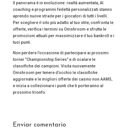
Il panorama è in evoluzione: realtà aumentata, AI
coaching e programmi fedeltà personalizzati stanno
aprendo nuove strade per i giocatori di tutti i livelli.
Per scegliere il sito più adatto al tuo stile, confronta le
offerte, verifica i termini su Omshroom e sfrutta le
promozioni attuali per massimizzare il tuo bankroll e i
tuoi punti.
Non perdere l’occasione di partecipare ai prossimi
tornei “Championship Series” e di scalare le
classifiche dei campioni. Visita nuovamente
Omshroom per tenere d’occhio le classifiche
aggiornate e le migliori offerte dei casino non AAMS,
e inizia a collezionare i punti che ti porteranno al
prossimo trionfo.
Enviar comentario