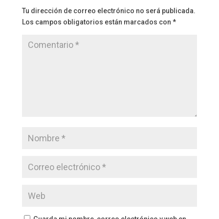
Tu dirección de correo electrónico no será publicada.
Los campos obligatorios están marcados con
*