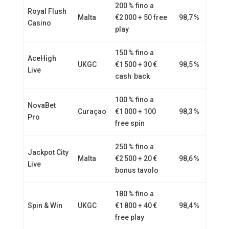
200 % fino a
Royal Flush
Malta
€2 000 + 50 free
98,7 %
Casino
play
150 % fino a
AceHigh
UKGC
€1 500 + 30 €
98,5 %
Live
cash‑back
100 % fino a
NovaBet
Curaçao
€1 000 + 100
98,3 %
Pro
free spin
250 % fino a
Jackpot City
Malta
€2 500 + 20 €
98,6 %
Live
bonus tavolo
180 % fino a
Spin & Win
UKGC
€1 800 + 40 €
98,4 %
free play