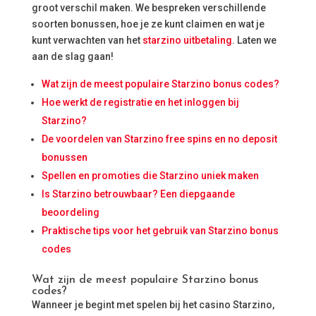
groot verschil maken. We bespreken verschillende
soorten bonussen, hoe je ze kunt claimen en wat je
kunt verwachten van het
starzino uitbetaling
. Laten we
aan de slag gaan!
Wat zijn de meest populaire Starzino bonus codes?
Hoe werkt de registratie en het inloggen bij
Starzino?
De voordelen van Starzino free spins en no deposit
bonussen
Spellen en promoties die Starzino uniek maken
Is Starzino betrouwbaar? Een diepgaande
beoordeling
Praktische tips voor het gebruik van Starzino bonus
codes
Wat zijn de meest populaire Starzino bonus
codes?
Wanneer je begint met spelen bij het casino Starzino,