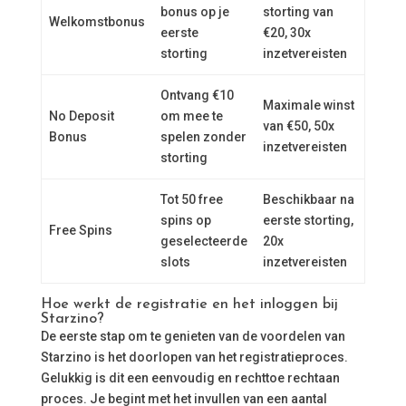
bonus op je
storting van
Welkomstbonus
eerste
€20, 30x
storting
inzetvereisten
Ontvang €10
Maximale winst
No Deposit
om mee te
van €50, 50x
Bonus
spelen zonder
inzetvereisten
storting
Tot 50 free
Beschikbaar na
spins op
eerste storting,
Free Spins
geselecteerde
20x
slots
inzetvereisten
Hoe werkt de registratie en het inloggen bij
Starzino?
De eerste stap om te genieten van de voordelen van
Starzino is het doorlopen van het registratieproces.
Gelukkig is dit een eenvoudig en rechttoe rechtaan
proces. Je begint met het invullen van een aantal